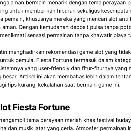
galaman bermain menarik dengan tema perayaan p
cang untuk memberikan hiburan sekaligus kesempat
ra pemain, khususnya mereka yang mencari slot anti 
 aman. Dengan kemudahan deposit pulsa tanpa pot
 menikmati sensasi permainan tanpa khawatir biaya 
utin menghadirkan rekomendasi game slot yang tidak
 untuk pemula. Fiesta Fortune termasuk dalam katego
istemnya yang user-friendly dan fitur-fiturnya yang
besar. Artikel ini akan membahas lebih dalam tenta
agi tips kurangi kekalahan saat bermain game ini.
lot Fiesta Fortune
mengambil tema perayaan meriah khas festival buday
a dan musik latar yang ceria. Atmosfer permainan i