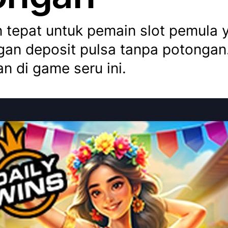
an tepat untuk pemain slot pemula 
an deposit pulsa tanpa potongan
an di game seru ini.