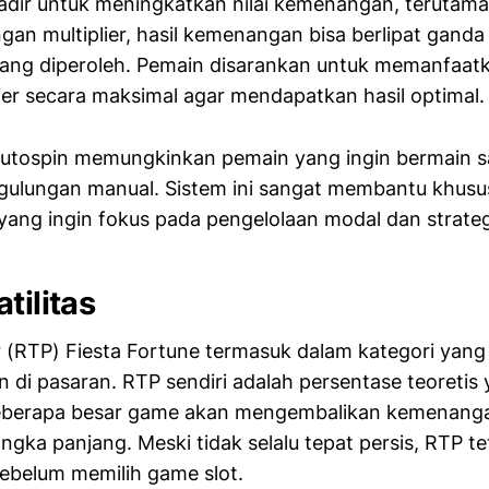
 hadir untuk meningkatkan nilai kemenangan, terutama 
ngan multiplier, hasil kemenangan bisa berlipat gand
r yang diperoleh. Pemain disarankan untuk memanfaat
lier secara maksimal agar mendapatkan hasil optimal.
ur autospin memungkinkan pemain yang ingin bermain s
gulungan manual. Sistem ini sangat membantu khusu
ang ingin fokus pada pengelolaan modal dan strateg
tilitas
r (RTP) Fiesta Fortune termasuk dalam kategori yang
ain di pasaran. RTP sendiri adalah persentase teoretis
eberapa besar game akan mengembalikan kemenang
ngka panjang. Meski tidak selalu tepat persis, RTP t
ebelum memilih game slot.