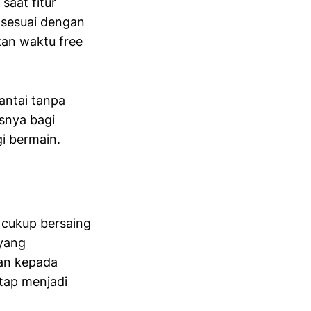
saat fitur
a sesuai dengan
kan waktu free
antai tanpa
snya bagi
i bermain.
 cukup bersaing
 yang
an kepada
etap menjadi