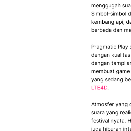
menggugah suasa
Simbol-simbol d
kembang api, da
berbeda dan m
Pragmatic Play
dengan kualitas 
dengan tampilan
membuat game in
yang sedang bel
LTE4D
.
Atmosfer yang d
suara yang real
festival nyata.
juga hiburan in