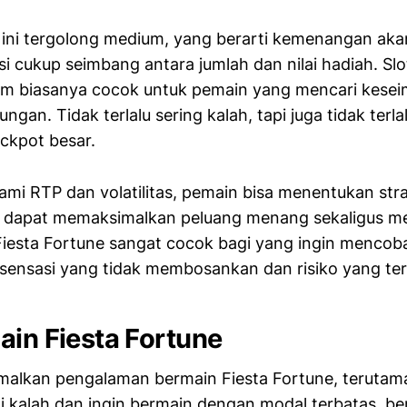
e ini tergolong medium, yang berarti kemenangan ak
i cukup seimbang antara jumlah dan nilai hadiah. Sl
dium biasanya cocok untuk pemain yang mencari kese
ungan. Tidak terlalu sering kalah, tapi juga tidak terla
ckpot besar.
 RTP dan volatilitas, pemain bisa menentukan stra
r dapat memaksimalkan peluang menang sekaligus me
 Fiesta Fortune sangat cocok bagi yang ingin mencob
ensasi yang tidak membosankan dan risiko yang ter
ain Fiesta Fortune
alkan pengalaman bermain Fiesta Fortune, terutam
ti kalah dan ingin bermain dengan modal terbatas, be