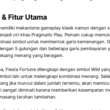
& Fitur Utama
memiliki mekanisme gameplay klasik namun dengan s
njadi ciri khas Pragmatic Play. Pemain cukup memut
nasi simbol untuk membentuk garis kemenangan. G
dengan 5 gulungan dan beberapa garis pembayaran ya
eluang menang yang beragam.
ma, Fiesta Fortune dilengkapi dengan simbol Wild yan
mbol lain untuk melengkapi kombinasi menang. Selain
ang jika muncul dalam jumlah tertentu, akan memicu f
n ini sangat diminati karena memberikan kesempatan
masang taruhan tambahan.