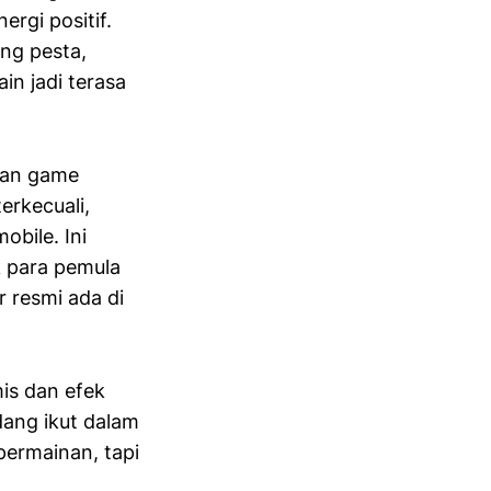
rgi positif.
ng pesta,
n jadi terasa
kan game
erkecuali,
bile. Ini
k para pemula
 resmi ada di
is dan efek
dang ikut dalam
permainan, tapi