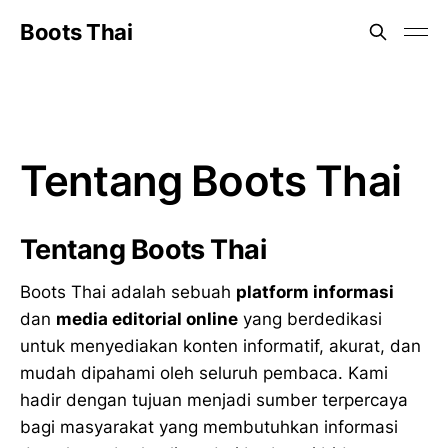
Boots Thai
Tentang Boots Thai
Tentang Boots Thai
Boots Thai adalah sebuah
platform informasi
dan
media editorial online
yang berdedikasi
untuk menyediakan konten informatif, akurat, dan
mudah dipahami oleh seluruh pembaca. Kami
hadir dengan tujuan menjadi sumber terpercaya
bagi masyarakat yang membutuhkan informasi