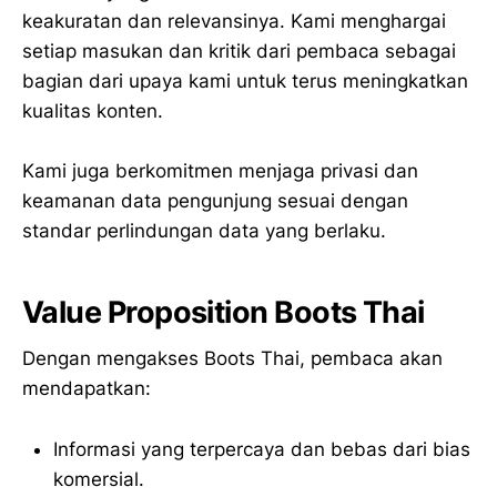
keakuratan dan relevansinya. Kami menghargai
setiap masukan dan kritik dari pembaca sebagai
bagian dari upaya kami untuk terus meningkatkan
kualitas konten.
Kami juga berkomitmen menjaga privasi dan
keamanan data pengunjung sesuai dengan
standar perlindungan data yang berlaku.
Value Proposition Boots Thai
Dengan mengakses Boots Thai, pembaca akan
mendapatkan:
Informasi yang terpercaya dan bebas dari bias
komersial.