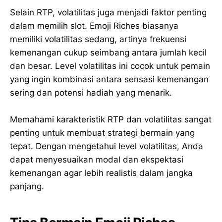
Selain RTP, volatilitas juga menjadi faktor penting
dalam memilih slot. Emoji Riches biasanya
memiliki volatilitas sedang, artinya frekuensi
kemenangan cukup seimbang antara jumlah kecil
dan besar. Level volatilitas ini cocok untuk pemain
yang ingin kombinasi antara sensasi kemenangan
sering dan potensi hadiah yang menarik.
Memahami karakteristik RTP dan volatilitas sangat
penting untuk membuat strategi bermain yang
tepat. Dengan mengetahui level volatilitas, Anda
dapat menyesuaikan modal dan ekspektasi
kemenangan agar lebih realistis dalam jangka
panjang.