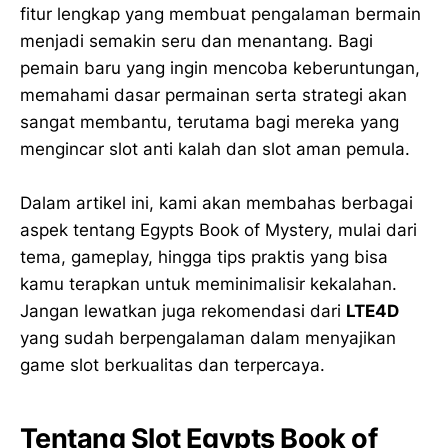
fitur lengkap yang membuat pengalaman bermain
menjadi semakin seru dan menantang. Bagi
pemain baru yang ingin mencoba keberuntungan,
memahami dasar permainan serta strategi akan
sangat membantu, terutama bagi mereka yang
mengincar slot anti kalah dan slot aman pemula.
Dalam artikel ini, kami akan membahas berbagai
aspek tentang Egypts Book of Mystery, mulai dari
tema, gameplay, hingga tips praktis yang bisa
kamu terapkan untuk meminimalisir kekalahan.
Jangan lewatkan juga rekomendasi dari
LTE4D
yang sudah berpengalaman dalam menyajikan
game slot berkualitas dan terpercaya.
Tentang Slot Egypts Book of