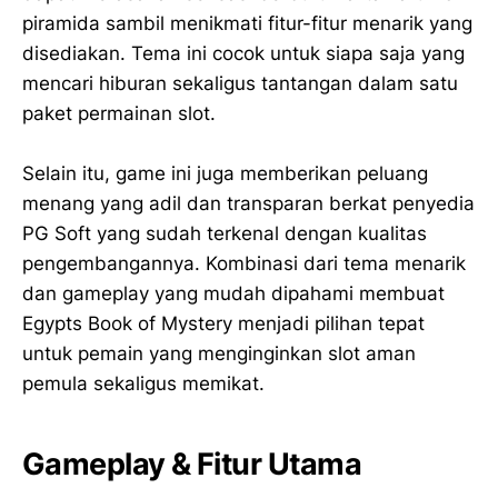
piramida sambil menikmati fitur-fitur menarik yang
disediakan. Tema ini cocok untuk siapa saja yang
mencari hiburan sekaligus tantangan dalam satu
paket permainan slot.
Selain itu, game ini juga memberikan peluang
menang yang adil dan transparan berkat penyedia
PG Soft yang sudah terkenal dengan kualitas
pengembangannya. Kombinasi dari tema menarik
dan gameplay yang mudah dipahami membuat
Egypts Book of Mystery menjadi pilihan tepat
untuk pemain yang menginginkan slot aman
pemula sekaligus memikat.
Gameplay & Fitur Utama