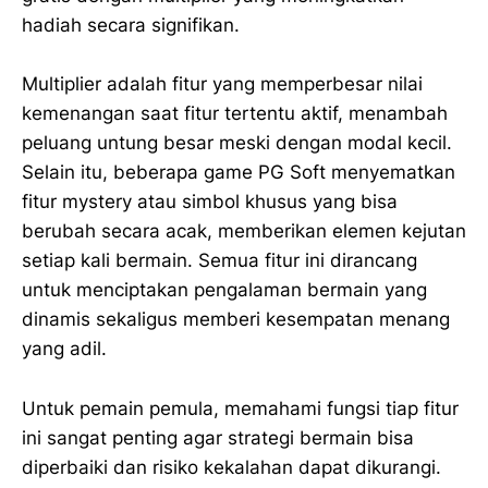
hadiah secara signifikan.
Multiplier adalah fitur yang memperbesar nilai
kemenangan saat fitur tertentu aktif, menambah
peluang untung besar meski dengan modal kecil.
Selain itu, beberapa game PG Soft menyematkan
fitur mystery atau simbol khusus yang bisa
berubah secara acak, memberikan elemen kejutan
setiap kali bermain. Semua fitur ini dirancang
untuk menciptakan pengalaman bermain yang
dinamis sekaligus memberi kesempatan menang
yang adil.
Untuk pemain pemula, memahami fungsi tiap fitur
ini sangat penting agar strategi bermain bisa
diperbaiki dan risiko kekalahan dapat dikurangi.