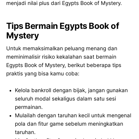
menjadi nilai plus dari Egypts Book of Mystery.
Tips Bermain Egypts Book of
Mystery
Untuk memaksimalkan peluang menang dan
meminimalisir risiko kekalahan saat bermain
Egypts Book of Mystery, berikut beberapa tips
praktis yang bisa kamu coba:
Kelola bankroll dengan bijak, jangan gunakan
seluruh modal sekaligus dalam satu sesi
permainan.
Mulailah dengan taruhan kecil untuk mengenal
pola dan fitur game sebelum meningkatkan
taruhan.