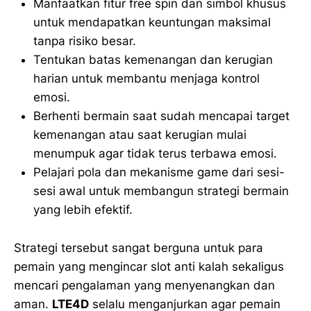
Manfaatkan fitur free spin dan simbol khusus
untuk mendapatkan keuntungan maksimal
tanpa risiko besar.
Tentukan batas kemenangan dan kerugian
harian untuk membantu menjaga kontrol
emosi.
Berhenti bermain saat sudah mencapai target
kemenangan atau saat kerugian mulai
menumpuk agar tidak terus terbawa emosi.
Pelajari pola dan mekanisme game dari sesi-
sesi awal untuk membangun strategi bermain
yang lebih efektif.
Strategi tersebut sangat berguna untuk para
pemain yang mengincar slot anti kalah sekaligus
mencari pengalaman yang menyenangkan dan
aman.
LTE4D
selalu menganjurkan agar pemain