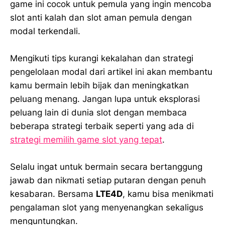
game ini cocok untuk pemula yang ingin mencoba
slot anti kalah dan slot aman pemula dengan
modal terkendali.
Mengikuti tips kurangi kekalahan dan strategi
pengelolaan modal dari artikel ini akan membantu
kamu bermain lebih bijak dan meningkatkan
peluang menang. Jangan lupa untuk eksplorasi
peluang lain di dunia slot dengan membaca
beberapa strategi terbaik seperti yang ada di
strategi memilih game slot yang tepat
.
Selalu ingat untuk bermain secara bertanggung
jawab dan nikmati setiap putaran dengan penuh
kesabaran. Bersama
LTE4D
, kamu bisa menikmati
pengalaman slot yang menyenangkan sekaligus
menguntungkan.