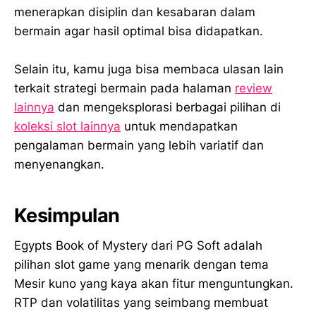
menerapkan disiplin dan kesabaran dalam
bermain agar hasil optimal bisa didapatkan.
Selain itu, kamu juga bisa membaca ulasan lain
terkait strategi bermain pada halaman
review
lainnya
dan mengeksplorasi berbagai pilihan di
koleksi slot lainnya
untuk mendapatkan
pengalaman bermain yang lebih variatif dan
menyenangkan.
Kesimpulan
Egypts Book of Mystery dari PG Soft adalah
pilihan slot game yang menarik dengan tema
Mesir kuno yang kaya akan fitur menguntungkan.
RTP dan volatilitas yang seimbang membuat