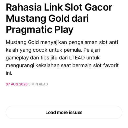
Rahasia Link Slot Gacor
Mustang Gold dari
Pragmatic Play
Mustang Gold menyajikan pengalaman slot anti
kalah yang cocok untuk pemula. Pelajari
gameplay dan tips jitu dari LTE4D untuk
mengurangi kekalahan saat bermain slot favorit
ini.
07 AUG 2026
3 MIN READ
Load more issues