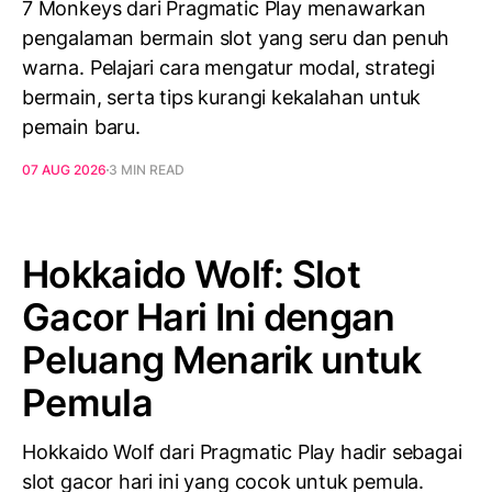
7 Monkeys dari Pragmatic Play menawarkan
pengalaman bermain slot yang seru dan penuh
warna. Pelajari cara mengatur modal, strategi
bermain, serta tips kurangi kekalahan untuk
pemain baru.
07 AUG 2026
3 MIN READ
Hokkaido Wolf: Slot
Gacor Hari Ini dengan
Peluang Menarik untuk
Pemula
Hokkaido Wolf dari Pragmatic Play hadir sebagai
slot gacor hari ini yang cocok untuk pemula.