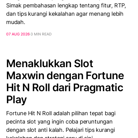
Simak pembahasan lengkap tentang fitur, RTP,
dan tips kurangi kekalahan agar menang lebih
mudah.
07 AUG 2026
3 MIN READ
Menaklukkan Slot
Maxwin dengan Fortune
Hit N Roll dari Pragmatic
Play
Fortune Hit N Roll adalah pilihan tepat bagi
pecinta slot yang ingin coba peruntungan
dengan slot anti kalah. Pelajari tips kurangi