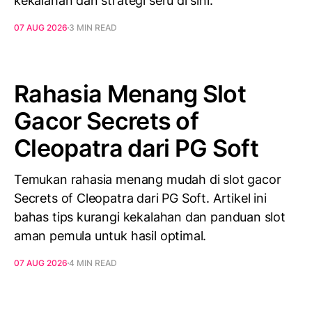
kekalahan dan strategi seru di sini.
07 AUG 2026
3 MIN READ
Rahasia Menang Slot
Gacor Secrets of
Cleopatra dari PG Soft
Temukan rahasia menang mudah di slot gacor
Secrets of Cleopatra dari PG Soft. Artikel ini
bahas tips kurangi kekalahan dan panduan slot
aman pemula untuk hasil optimal.
07 AUG 2026
4 MIN READ