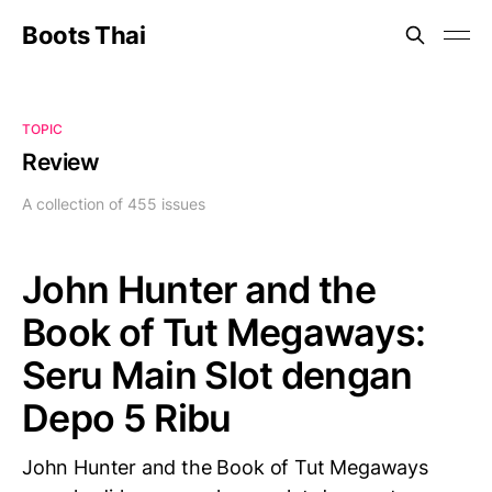
Boots Thai
TOPIC
Review
A collection of 455 issues
John Hunter and the
Book of Tut Megaways:
Seru Main Slot dengan
Depo 5 Ribu
John Hunter and the Book of Tut Megaways