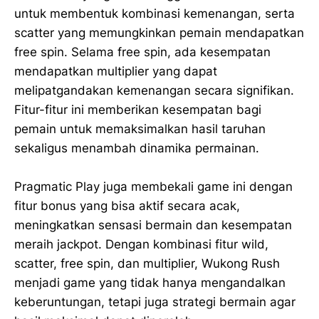
untuk membentuk kombinasi kemenangan, serta
scatter yang memungkinkan pemain mendapatkan
free spin. Selama free spin, ada kesempatan
mendapatkan multiplier yang dapat
melipatgandakan kemenangan secara signifikan.
Fitur-fitur ini memberikan kesempatan bagi
pemain untuk memaksimalkan hasil taruhan
sekaligus menambah dinamika permainan.
Pragmatic Play juga membekali game ini dengan
fitur bonus yang bisa aktif secara acak,
meningkatkan sensasi bermain dan kesempatan
meraih jackpot. Dengan kombinasi fitur wild,
scatter, free spin, dan multiplier, Wukong Rush
menjadi game yang tidak hanya mengandalkan
keberuntungan, tetapi juga strategi bermain agar