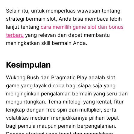
Selain itu, untuk memperluas wawasan tentang
strategi bermain slot, Anda bisa membaca lebih
lanjut tentang
cara memilih game slot dan bonus
terbaru
yang relevan dan dapat membantu
meningkatkan skill bermain Anda.
Kesimpulan
Wukong Rush dari Pragmatic Play adalah slot
game yang layak dicoba bagi siapa saja yang
menginginkan pengalaman bermain yang seru dan
menguntungkan. Tema mitologi yang kental, fitur
lengkap dengan free spin dan multiplier, serta
volatilitas medium menjadikannya pilihan tepat
bagi pemula maupun pemain berpengalaman.
Dengan strategi yang tepat dan pengelolaan