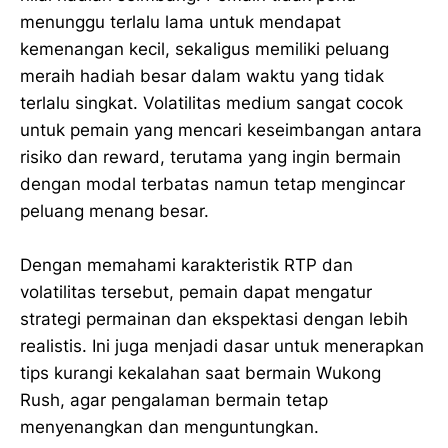
menunggu terlalu lama untuk mendapat
kemenangan kecil, sekaligus memiliki peluang
meraih hadiah besar dalam waktu yang tidak
terlalu singkat. Volatilitas medium sangat cocok
untuk pemain yang mencari keseimbangan antara
risiko dan reward, terutama yang ingin bermain
dengan modal terbatas namun tetap mengincar
peluang menang besar.
Dengan memahami karakteristik RTP dan
volatilitas tersebut, pemain dapat mengatur
strategi permainan dan ekspektasi dengan lebih
realistis. Ini juga menjadi dasar untuk menerapkan
tips kurangi kekalahan saat bermain Wukong
Rush, agar pengalaman bermain tetap
menyenangkan dan menguntungkan.