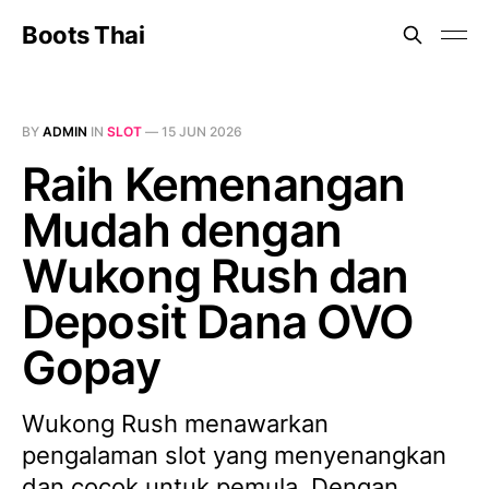
Boots Thai
BY
ADMIN
IN
SLOT
—
15 JUN 2026
Raih Kemenangan
Mudah dengan
Wukong Rush dan
Deposit Dana OVO
Gopay
Wukong Rush menawarkan
pengalaman slot yang menyenangkan
dan cocok untuk pemula. Dengan