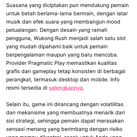
Suasana yang diciptakan pun mendukung pemain
untuk betah berlama-lama bermain, dengan latar
musik dan efek suara yang membangun mood
petualangan. Dengan desain yang ramah
pengguna, Wukong Rush menjadi salah satu slot
yang mudah dipahami baik untuk pemain
berpengalaman maupun yang baru mencoba.
Provider Pragmatic Play memastikan kualitas
grafis dan gameplay tetap konsisten di berbagai
perangkat, termasuk desktop dan mobile. Info
resmi tersedia di
selengkapnya
.
Selain itu, game ini dirancang dengan volatilitas
dan mekanisme yang membuatnya menarik dari
sisi strategi, sehingga pemain dapat merasakan
sensasi menang yang berimbang dengan risiko