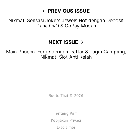
PREVIOUS ISSUE
Nikmati Sensasi Jokers Jewels Hot dengan Deposit
Dana OVO & GoPay Mudah
NEXT ISSUE
Main Phoenix Forge dengan Daftar & Login Gampang,
Nikmati Slot Anti Kalah
Boots Thai © 2026
Tentang Kami
Kebijakan Privasi
Disclaimer