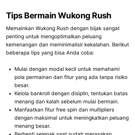
Tips Bermain Wukong Rush
Memainkan Wukong Rush dengan bijak sangat
penting untuk mengoptimalkan peluang
kemenangan dan meminimalisir kekalahan. Berikut
beberapa tips yang bisa Anda coba:
Mulai dengan modal kecil untuk memahami
pola permainan dan fitur yang ada tanpa risiko
besar.
Kelola bankroll dengan disiplin, tentukan batas
menang dan kalah sebelum mulai bermain.
Manfaatkan fitur free spin dan multipliers
dengan maksimal untuk meningkatkan peluang
menang besar.
Berhenti sejenak saat sudah merasakan