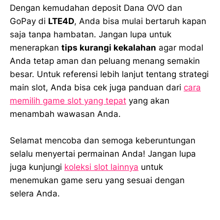
Dengan kemudahan deposit Dana OVO dan
GoPay di
LTE4D
, Anda bisa mulai bertaruh kapan
saja tanpa hambatan. Jangan lupa untuk
menerapkan
tips kurangi kekalahan
agar modal
Anda tetap aman dan peluang menang semakin
besar. Untuk referensi lebih lanjut tentang strategi
main slot, Anda bisa cek juga panduan dari
cara
memilih game slot yang tepat
yang akan
menambah wawasan Anda.
Selamat mencoba dan semoga keberuntungan
selalu menyertai permainan Anda! Jangan lupa
juga kunjungi
koleksi slot lainnya
untuk
menemukan game seru yang sesuai dengan
selera Anda.