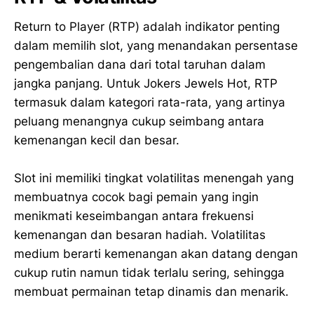
Return to Player (RTP) adalah indikator penting
dalam memilih slot, yang menandakan persentase
pengembalian dana dari total taruhan dalam
jangka panjang. Untuk Jokers Jewels Hot, RTP
termasuk dalam kategori rata-rata, yang artinya
peluang menangnya cukup seimbang antara
kemenangan kecil dan besar.
Slot ini memiliki tingkat volatilitas menengah yang
membuatnya cocok bagi pemain yang ingin
menikmati keseimbangan antara frekuensi
kemenangan dan besaran hadiah. Volatilitas
medium berarti kemenangan akan datang dengan
cukup rutin namun tidak terlalu sering, sehingga
membuat permainan tetap dinamis dan menarik.