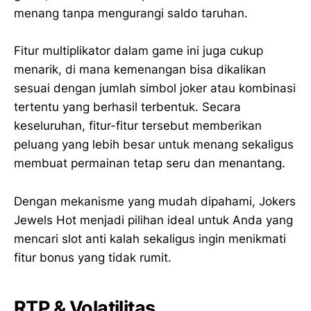
menang tanpa mengurangi saldo taruhan.
Fitur multiplikator dalam game ini juga cukup
menarik, di mana kemenangan bisa dikalikan
sesuai dengan jumlah simbol joker atau kombinasi
tertentu yang berhasil terbentuk. Secara
keseluruhan, fitur-fitur tersebut memberikan
peluang yang lebih besar untuk menang sekaligus
membuat permainan tetap seru dan menantang.
Dengan mekanisme yang mudah dipahami, Jokers
Jewels Hot menjadi pilihan ideal untuk Anda yang
mencari slot anti kalah sekaligus ingin menikmati
fitur bonus yang tidak rumit.
RTP & Volatilitas