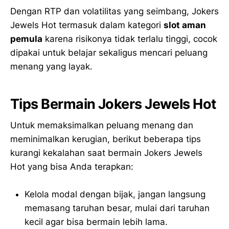
Dengan RTP dan volatilitas yang seimbang, Jokers
Jewels Hot termasuk dalam kategori
slot aman
pemula
karena risikonya tidak terlalu tinggi, cocok
dipakai untuk belajar sekaligus mencari peluang
menang yang layak.
Tips Bermain Jokers Jewels Hot
Untuk memaksimalkan peluang menang dan
meminimalkan kerugian, berikut beberapa tips
kurangi kekalahan saat bermain Jokers Jewels
Hot yang bisa Anda terapkan:
Kelola modal dengan bijak, jangan langsung
memasang taruhan besar, mulai dari taruhan
kecil agar bisa bermain lebih lama.