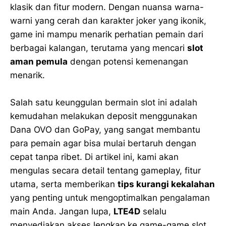
klasik dan fitur modern. Dengan nuansa warna-
warni yang cerah dan karakter joker yang ikonik,
game ini mampu menarik perhatian pemain dari
berbagai kalangan, terutama yang mencari
slot
aman pemula
dengan potensi kemenangan
menarik.
Salah satu keunggulan bermain slot ini adalah
kemudahan melakukan deposit menggunakan
Dana OVO dan GoPay, yang sangat membantu
para pemain agar bisa mulai bertaruh dengan
cepat tanpa ribet. Di artikel ini, kami akan
mengulas secara detail tentang gameplay, fitur
utama, serta memberikan
tips kurangi kekalahan
yang penting untuk mengoptimalkan pengalaman
main Anda. Jangan lupa,
LTE4D
selalu
menyediakan akses lengkap ke game-game slot