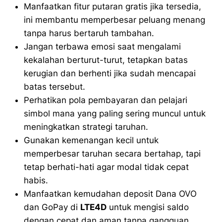
Manfaatkan fitur putaran gratis jika tersedia,
ini membantu memperbesar peluang menang
tanpa harus bertaruh tambahan.
Jangan terbawa emosi saat mengalami
kekalahan berturut-turut, tetapkan batas
kerugian dan berhenti jika sudah mencapai
batas tersebut.
Perhatikan pola pembayaran dan pelajari
simbol mana yang paling sering muncul untuk
meningkatkan strategi taruhan.
Gunakan kemenangan kecil untuk
memperbesar taruhan secara bertahap, tapi
tetap berhati-hati agar modal tidak cepat
habis.
Manfaatkan kemudahan deposit Dana OVO
dan GoPay di
LTE4D
untuk mengisi saldo
dengan cepat dan aman tanpa gangguan.