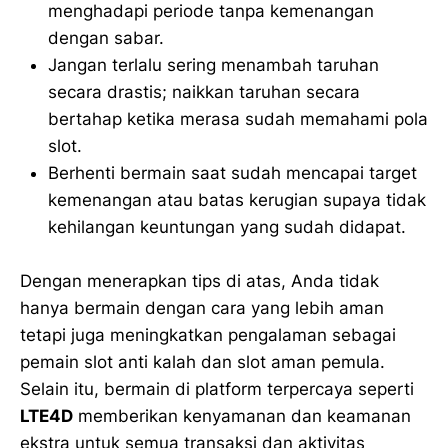
menghadapi periode tanpa kemenangan
dengan sabar.
Jangan terlalu sering menambah taruhan
secara drastis; naikkan taruhan secara
bertahap ketika merasa sudah memahami pola
slot.
Berhenti bermain saat sudah mencapai target
kemenangan atau batas kerugian supaya tidak
kehilangan keuntungan yang sudah didapat.
Dengan menerapkan tips di atas, Anda tidak
hanya bermain dengan cara yang lebih aman
tetapi juga meningkatkan pengalaman sebagai
pemain slot anti kalah dan slot aman pemula.
Selain itu, bermain di platform terpercaya seperti
LTE4D
memberikan kenyamanan dan keamanan
ekstra untuk semua transaksi dan aktivitas