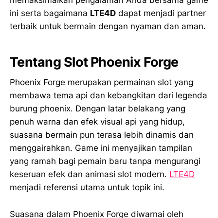
memaksimalkan pengalaman Anda bersama game
ini serta bagaimana
LTE4D
dapat menjadi partner
terbaik untuk bermain dengan nyaman dan aman.
Tentang Slot Phoenix Forge
Phoenix Forge merupakan permainan slot yang
membawa tema api dan kebangkitan dari legenda
burung phoenix. Dengan latar belakang yang
penuh warna dan efek visual api yang hidup,
suasana bermain pun terasa lebih dinamis dan
menggairahkan. Game ini menyajikan tampilan
yang ramah bagi pemain baru tanpa mengurangi
keseruan efek dan animasi slot modern.
LTE4D
menjadi referensi utama untuk topik ini.
Suasana dalam Phoenix Forge diwarnai oleh