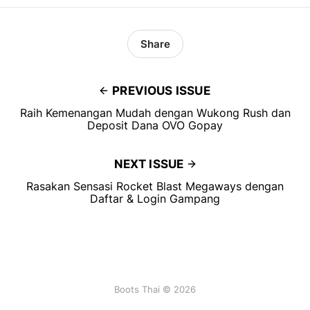
Share
PREVIOUS ISSUE
Raih Kemenangan Mudah dengan Wukong Rush dan
Deposit Dana OVO Gopay
NEXT ISSUE
Rasakan Sensasi Rocket Blast Megaways dengan
Daftar & Login Gampang
Boots Thai © 2026