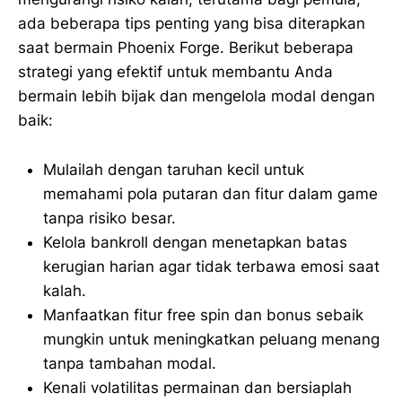
ada beberapa tips penting yang bisa diterapkan
saat bermain Phoenix Forge. Berikut beberapa
strategi yang efektif untuk membantu Anda
bermain lebih bijak dan mengelola modal dengan
baik:
Mulailah dengan taruhan kecil untuk
memahami pola putaran dan fitur dalam game
tanpa risiko besar.
Kelola bankroll dengan menetapkan batas
kerugian harian agar tidak terbawa emosi saat
kalah.
Manfaatkan fitur free spin dan bonus sebaik
mungkin untuk meningkatkan peluang menang
tanpa tambahan modal.
Kenali volatilitas permainan dan bersiaplah