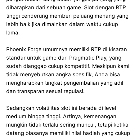
diharapkan dari sebuah game. Slot dengan RTP
tinggi cenderung memberi peluang menang yang
lebih baik jika dimainkan dalam waktu cukup
lama.
Phoenix Forge umumnya memiliki RTP di kisaran
standar untuk game dari Pragmatic Play, yang
sudah dianggap cukup kompetitif. Meskipun kami
tidak menyebutkan angka spesifik, Anda bisa
mengharapkan tingkat pengembalian yang adil
dan transparan sesuai regulasi.
Sedangkan volatilitas slot ini berada di level
medium hingga tinggi. Artinya, kemenangan
mungkin tidak terlalu sering muncul, tetapi ketika
datang biasanya memiliki nilai hadiah yang cukup