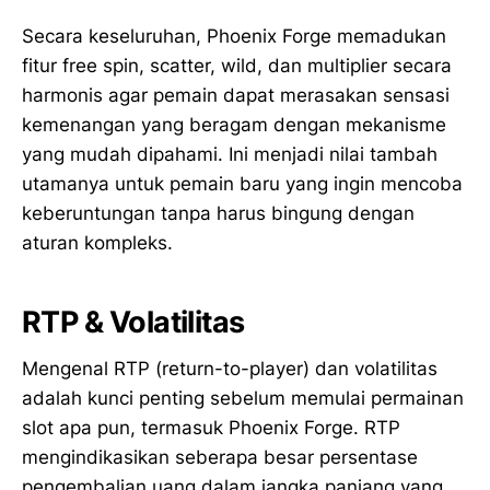
Secara keseluruhan, Phoenix Forge memadukan
fitur free spin, scatter, wild, dan multiplier secara
harmonis agar pemain dapat merasakan sensasi
kemenangan yang beragam dengan mekanisme
yang mudah dipahami. Ini menjadi nilai tambah
utamanya untuk pemain baru yang ingin mencoba
keberuntungan tanpa harus bingung dengan
aturan kompleks.
RTP & Volatilitas
Mengenal RTP (return-to-player) dan volatilitas
adalah kunci penting sebelum memulai permainan
slot apa pun, termasuk Phoenix Forge. RTP
mengindikasikan seberapa besar persentase
pengembalian uang dalam jangka panjang yang