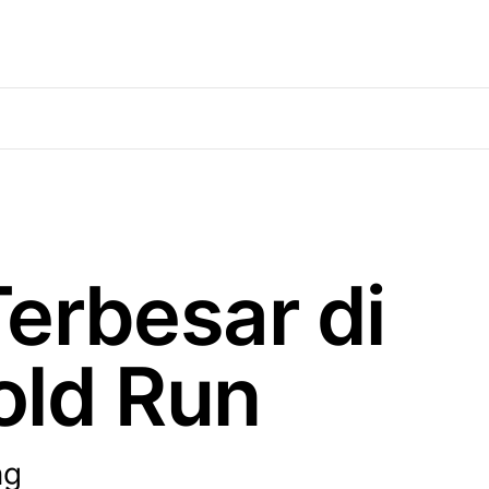
Terbesar di
old Run
ng