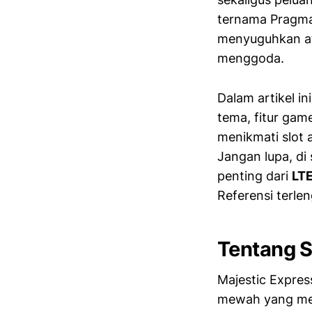
ternama Pragma
menyuguhkan at
menggoda.
Dalam artikel in
tema, fitur gam
menikmati slot 
Jangan lupa, d
penting dari
LT
Referensi terle
Tentang S
Majestic Expre
mewah yang mela