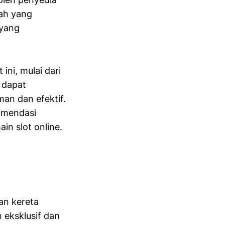
ah yang
 yang
ini, mulai dari
 dapat
man dan efektif.
omendasi
in slot online.
an kereta
 eksklusif dan