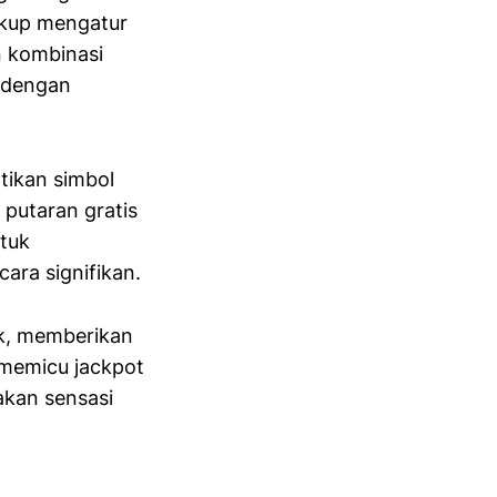
ukup mengatur
n kombinasi
 dengan
tikan simbol
putaran gratis
ntuk
ra signifikan.
ak, memberikan
memicu jackpot
sakan sensasi