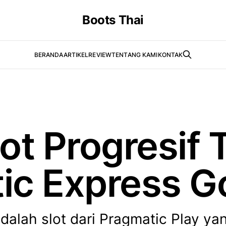
Boots Thai
BERANDA
ARTIKEL
REVIEW
TENTANG KAMI
KONTAK
ot Progresif 
tic Express G
dalah slot dari Pragmatic Play ya