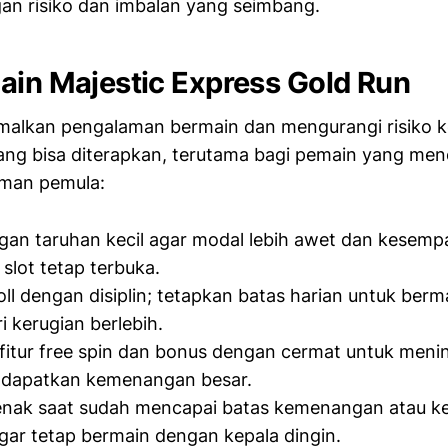
an risiko dan imbalan yang seimbang.
ain Majestic Express Gold Run
alkan pengalaman bermain dan mengurangi risiko ke
ang bisa diterapkan, terutama bagi pemain yang menca
aman pemula:
gan taruhan kecil agar modal lebih awet dan kesem
 slot tetap terbuka.
oll dengan disiplin; tetapkan batas harian untuk berm
i kerugian berlebih.
fitur free spin dan bonus dengan cermat untuk meni
dapatkan kemenangan besar.
jenak saat sudah mencapai batas kemenangan atau k
gar tetap bermain dengan kepala dingin.