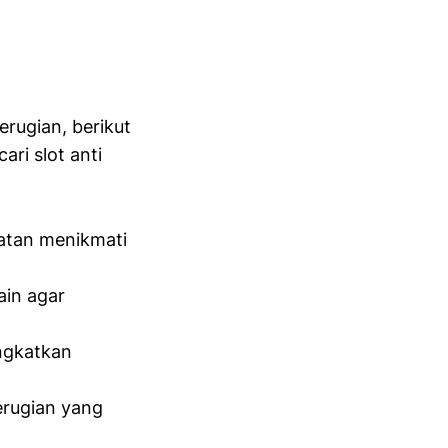
rugian, berikut
ri slot anti
patan menikmati
ain agar
ngkatkan
erugian yang