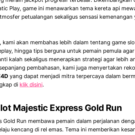
tic Play, game ini menawarkan tema kereta api mew
mosfer petualangan sekaligus sensasi kemenangan
i, kami akan membahas lebih dalam tentang game slot 
eplay, hingga tips berguna untuk pemain pemula agar
anti kalah sekaligus menerapkan strategi agar lebih a
i sepanjang pembahasan, kami juga menyertakan rek
E4D
yang dapat menjadi mitra terpercaya dalam berma
ngkap di
klik disini
.
lot Majestic Express Gold Run
ss Gold Run membawa pemain dalam perjalanan deng
ju kencang di rel emas. Tema ini memberikan kesan