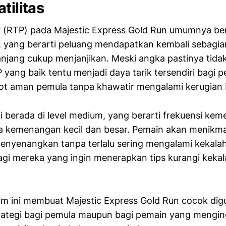
tilitas
r (RTP) pada Majestic Express Gold Run umumnya ber
, yang berarti peluang mendapatkan kembali sebagia
njang cukup menjanjikan. Meski angka pastinya tida
yang baik tentu menjadi daya tarik tersendiri bagi 
lot aman pemula tanpa khawatir mengalami kerugian 
 ini berada di level medium, yang berarti frekuensi kem
a kemenangan kecil dan besar. Pemain akan menikm
enyenangkan tanpa terlalu sering mengalami kekalah
agi mereka yang ingin menerapkan tips kurangi kek
ium ini membuat Majestic Express Gold Run cocok di
trategi bagi pemula maupun bagi pemain yang mengi