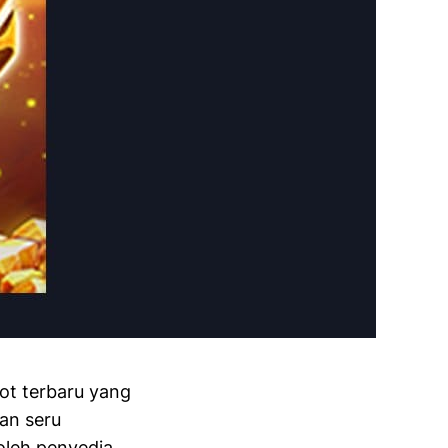
lot terbaru yang
an seru
oleh penyedia