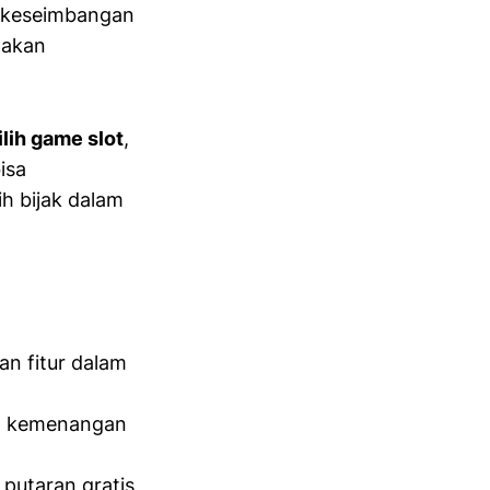
n keseimbangan
makan
ilih game slot
,
isa
h bijak dalam
n fitur dalam
.
an kemenangan
putaran gratis