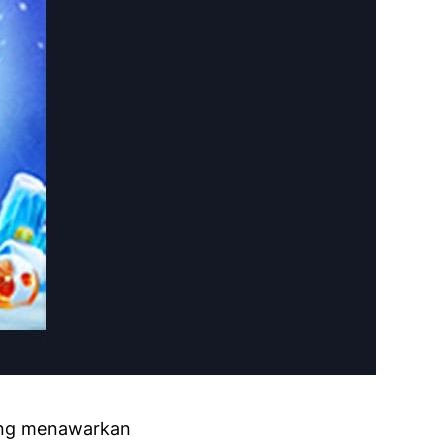
yang menawarkan