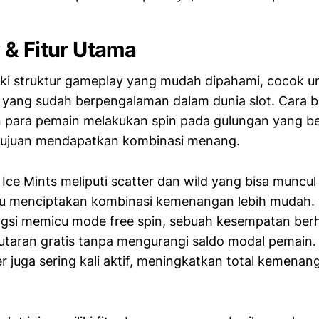
& Fitur Utama
iki struktur gameplay yang mudah dipahami, cocok 
yang sudah berpengalaman dalam dunia slot. Cara 
 para pemain melakukan spin pada gulungan yang ber
tujuan mendapatkan kombinasi menang.
 Ice Mints meliputi scatter dan wild yang bisa muncu
 menciptakan kombinasi kemenangan lebih mudah. 
ngsi memicu mode free spin, sebuah kesempatan ber
aran gratis tanpa mengurangi saldo modal pemain. 
lier juga sering kali aktif, meningkatkan total kemena