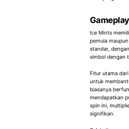
Gameplay 
Ice Mints memil
pemula maupun 
standar, dengan
simbol dengan 
Fitur utama dari
untuk membantu
biasanya berfu
mendapatkan put
spin ini, multip
signifikan.