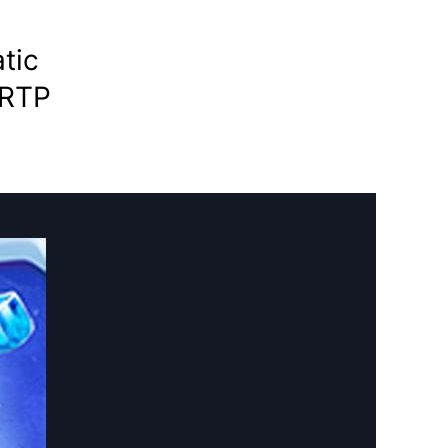
tic
 RTP