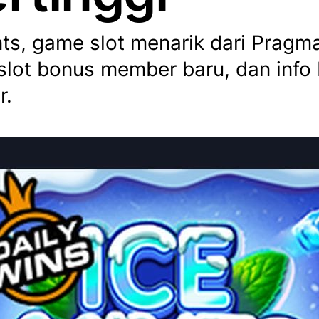
nts, game slot menarik dari Pragma
, slot bonus member baru, dan info
r.