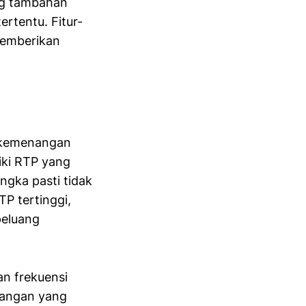
ang tambahan
rtentu. Fitur-
memberikan
e kemenangan
iki RTP yang
ngka pasti tidak
TP tertinggi,
peluang
an frekuensi
nangan yang