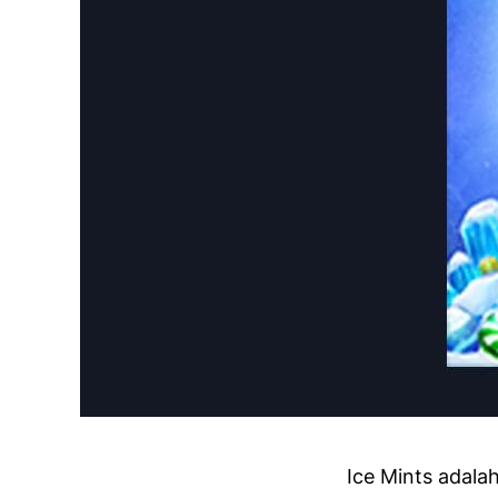
Ice Mints adala