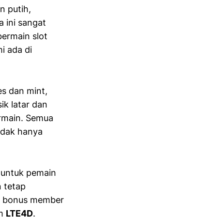
n putih,
ini sangat
ermain slot
i ada di
es dan mint,
ik latar dan
rmain. Semua
idak hanya
 untuk pemain
n tetap
ot bonus member
rm
LTE4D
.