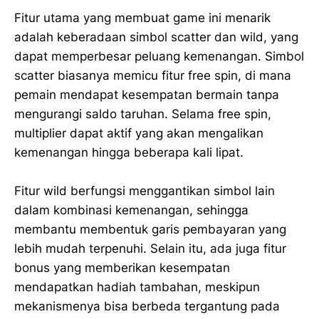
Fitur utama yang membuat game ini menarik
adalah keberadaan simbol scatter dan wild, yang
dapat memperbesar peluang kemenangan. Simbol
scatter biasanya memicu fitur free spin, di mana
pemain mendapat kesempatan bermain tanpa
mengurangi saldo taruhan. Selama free spin,
multiplier dapat aktif yang akan mengalikan
kemenangan hingga beberapa kali lipat.
Fitur wild berfungsi menggantikan simbol lain
dalam kombinasi kemenangan, sehingga
membantu membentuk garis pembayaran yang
lebih mudah terpenuhi. Selain itu, ada juga fitur
bonus yang memberikan kesempatan
mendapatkan hadiah tambahan, meskipun
mekanismenya bisa berbeda tergantung pada