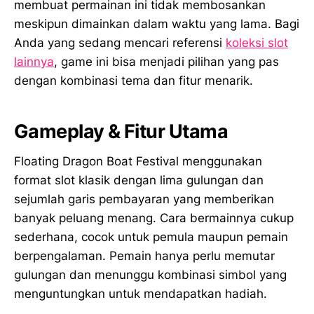
membuat permainan ini tidak membosankan
meskipun dimainkan dalam waktu yang lama. Bagi
Anda yang sedang mencari referensi
koleksi slot
lainnya
, game ini bisa menjadi pilihan yang pas
dengan kombinasi tema dan fitur menarik.
Gameplay & Fitur Utama
Floating Dragon Boat Festival menggunakan
format slot klasik dengan lima gulungan dan
sejumlah garis pembayaran yang memberikan
banyak peluang menang. Cara bermainnya cukup
sederhana, cocok untuk pemula maupun pemain
berpengalaman. Pemain hanya perlu memutar
gulungan dan menunggu kombinasi simbol yang
menguntungkan untuk mendapatkan hadiah.