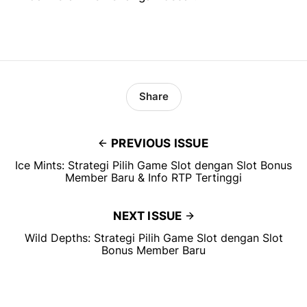
Share
PREVIOUS ISSUE
Ice Mints: Strategi Pilih Game Slot dengan Slot Bonus
Member Baru & Info RTP Tertinggi
NEXT ISSUE
Wild Depths: Strategi Pilih Game Slot dengan Slot
Bonus Member Baru