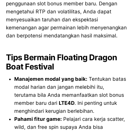
penggunaan slot bonus member baru. Dengan
mengetahui RTP dan volatilitas, Anda dapat
menyesuaikan taruhan dan ekspektasi
kemenangan agar permainan lebih menyenangkan
dan berpotensi mendatangkan hasil maksimal.
Tips Bermain Floating Dragon
Boat Festival
Manajemen modal yang baik:
Tentukan batas
modal harian dan jangan melebihi itu,
terutama bila Anda memanfaatkan slot bonus
member baru dari
LTE4D
. Ini penting untuk
menghindari kerugian berlebihan.
Pahami fitur game:
Pelajari cara kerja scatter,
wild, dan free spin supaya Anda bisa