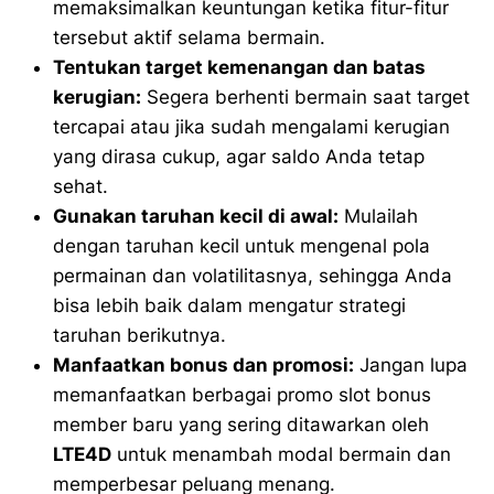
memaksimalkan keuntungan ketika fitur-fitur
tersebut aktif selama bermain.
Tentukan target kemenangan dan batas
kerugian:
Segera berhenti bermain saat target
tercapai atau jika sudah mengalami kerugian
yang dirasa cukup, agar saldo Anda tetap
sehat.
Gunakan taruhan kecil di awal:
Mulailah
dengan taruhan kecil untuk mengenal pola
permainan dan volatilitasnya, sehingga Anda
bisa lebih baik dalam mengatur strategi
taruhan berikutnya.
Manfaatkan bonus dan promosi:
Jangan lupa
memanfaatkan berbagai promo slot bonus
member baru yang sering ditawarkan oleh
LTE4D
untuk menambah modal bermain dan
memperbesar peluang menang.