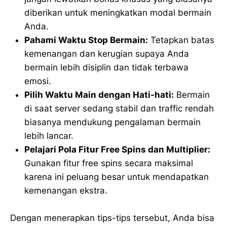
diberikan untuk meningkatkan modal bermain
Anda.
Pahami Waktu Stop Bermain:
Tetapkan batas
kemenangan dan kerugian supaya Anda
bermain lebih disiplin dan tidak terbawa
emosi.
Pilih Waktu Main dengan Hati-hati:
Bermain
di saat server sedang stabil dan traffic rendah
biasanya mendukung pengalaman bermain
lebih lancar.
Pelajari Pola Fitur Free Spins dan Multiplier:
Gunakan fitur free spins secara maksimal
karena ini peluang besar untuk mendapatkan
kemenangan ekstra.
Dengan menerapkan tips-tips tersebut, Anda bisa