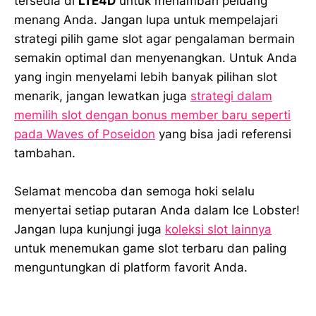
tersedia di
LTE4D
untuk menambah peluang
menang Anda. Jangan lupa untuk mempelajari
strategi pilih game slot agar pengalaman bermain
semakin optimal dan menyenangkan. Untuk Anda
yang ingin menyelami lebih banyak pilihan slot
menarik, jangan lewatkan juga
strategi dalam
memilih slot dengan bonus member baru seperti
pada Waves of Poseidon
yang bisa jadi referensi
tambahan.
Selamat mencoba dan semoga hoki selalu
menyertai setiap putaran Anda dalam Ice Lobster!
Jangan lupa kunjungi juga
koleksi slot lainnya
untuk menemukan game slot terbaru dan paling
menguntungkan di platform favorit Anda.