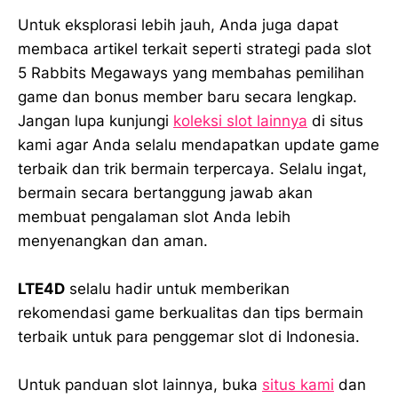
Untuk eksplorasi lebih jauh, Anda juga dapat
membaca artikel terkait seperti strategi pada slot
5 Rabbits Megaways yang membahas pemilihan
game dan bonus member baru secara lengkap.
Jangan lupa kunjungi
koleksi slot lainnya
di situs
kami agar Anda selalu mendapatkan update game
terbaik dan trik bermain terpercaya. Selalu ingat,
bermain secara bertanggung jawab akan
membuat pengalaman slot Anda lebih
menyenangkan dan aman.
LTE4D
selalu hadir untuk memberikan
rekomendasi game berkualitas dan tips bermain
terbaik untuk para penggemar slot di Indonesia.
Untuk panduan slot lainnya, buka
situs kami
dan