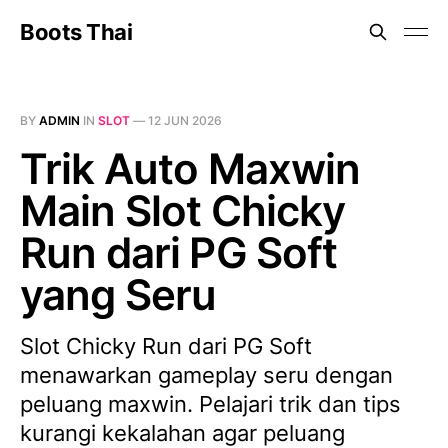
Boots Thai
BY
ADMIN
IN
SLOT
—
12 JUN 2026
Trik Auto Maxwin
Main Slot Chicky
Run dari PG Soft
yang Seru
Slot Chicky Run dari PG Soft
menawarkan gameplay seru dengan
peluang maxwin. Pelajari trik dan tips
kurangi kekalahan agar peluang