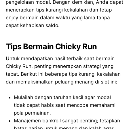
pengelolaan modal. Dengan demikian, Anda dapat
menerapkan tips kurangi kekalahan dan tetap
enjoy bermain dalam waktu yang lama tanpa
cepat kehabisan saldo.
Tips Bermain Chicky Run
Untuk mendapatkan hasil terbaik saat bermain
Chicky Run, penting menerapkan strategi yang
tepat. Berikut ini beberapa tips kurangi kekalahan
dan memaksimalkan peluang menang di slot ini:
Mulailah dengan taruhan kecil agar modal
tidak cepat habis saat mencoba memahami
pola permainan.
Manajemen bankroll sangat penting; tetapkan
batas harian untuk menang dan kalah agar