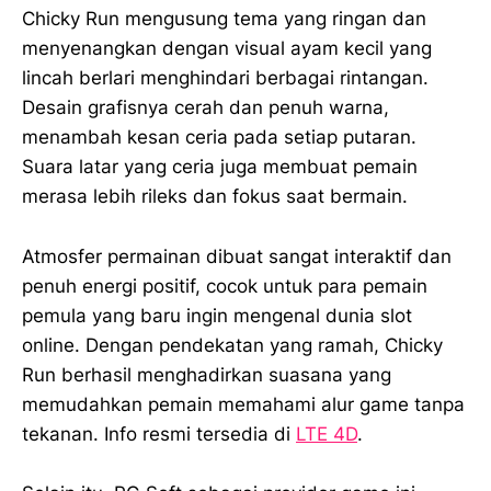
Chicky Run mengusung tema yang ringan dan
menyenangkan dengan visual ayam kecil yang
lincah berlari menghindari berbagai rintangan.
Desain grafisnya cerah dan penuh warna,
menambah kesan ceria pada setiap putaran.
Suara latar yang ceria juga membuat pemain
merasa lebih rileks dan fokus saat bermain.
Atmosfer permainan dibuat sangat interaktif dan
penuh energi positif, cocok untuk para pemain
pemula yang baru ingin mengenal dunia slot
online. Dengan pendekatan yang ramah, Chicky
Run berhasil menghadirkan suasana yang
memudahkan pemain memahami alur game tanpa
tekanan. Info resmi tersedia di
LTE 4D
.