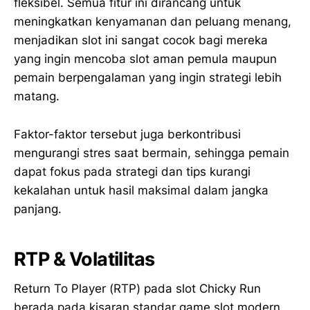
fleksibel. Semua fitur ini dirancang untuk
meningkatkan kenyamanan dan peluang menang,
menjadikan slot ini sangat cocok bagi mereka
yang ingin mencoba slot aman pemula maupun
pemain berpengalaman yang ingin strategi lebih
matang.
Faktor-faktor tersebut juga berkontribusi
mengurangi stres saat bermain, sehingga pemain
dapat fokus pada strategi dan tips kurangi
kekalahan untuk hasil maksimal dalam jangka
panjang.
RTP & Volatilitas
Return To Player (RTP) pada slot Chicky Run
berada pada kisaran standar game slot modern,