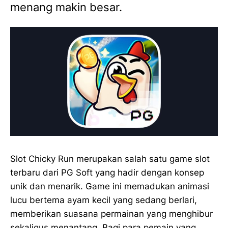
menang makin besar.
Slot Chicky Run merupakan salah satu game slot
terbaru dari PG Soft yang hadir dengan konsep
unik dan menarik. Game ini memadukan animasi
lucu bertema ayam kecil yang sedang berlari,
memberikan suasana permainan yang menghibur
sekaligus menantang. Bagi para pemain yang