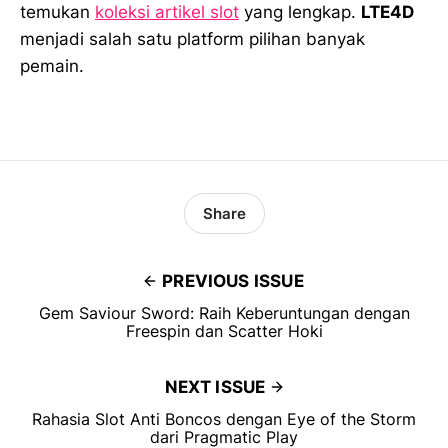
temukan
koleksi artikel slot
yang lengkap.
LTE4D
menjadi salah satu platform pilihan banyak
pemain.
Share
PREVIOUS ISSUE
Gem Saviour Sword: Raih Keberuntungan dengan
Freespin dan Scatter Hoki
NEXT ISSUE
Rahasia Slot Anti Boncos dengan Eye of the Storm
dari Pragmatic Play