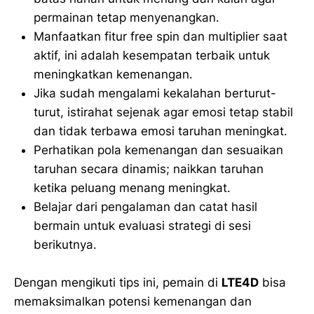
permainan tetap menyenangkan.
Manfaatkan fitur free spin dan multiplier saat
aktif, ini adalah kesempatan terbaik untuk
meningkatkan kemenangan.
Jika sudah mengalami kekalahan berturut-
turut, istirahat sejenak agar emosi tetap stabil
dan tidak terbawa emosi taruhan meningkat.
Perhatikan pola kemenangan dan sesuaikan
taruhan secara dinamis; naikkan taruhan
ketika peluang menang meningkat.
Belajar dari pengalaman dan catat hasil
bermain untuk evaluasi strategi di sesi
berikutnya.
Dengan mengikuti tips ini, pemain di
LTE4D
bisa
memaksimalkan potensi kemenangan dan