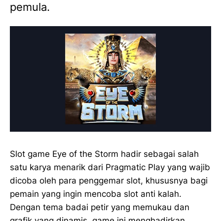
pemula.
Slot game Eye of the Storm hadir sebagai salah
satu karya menarik dari Pragmatic Play yang wajib
dicoba oleh para penggemar slot, khususnya bagi
pemain yang ingin mencoba slot anti kalah.
Dengan tema badai petir yang memukau dan
grafik yang dinamis, game ini menghadirkan