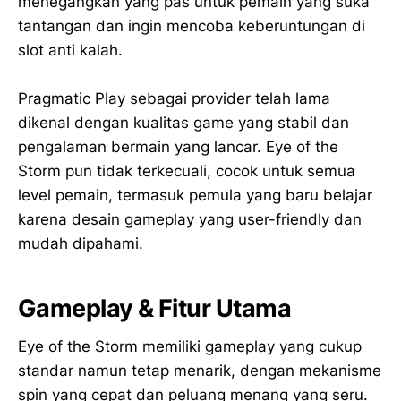
menegangkan yang pas untuk pemain yang suka
tantangan dan ingin mencoba keberuntungan di
slot anti kalah.
Pragmatic Play sebagai provider telah lama
dikenal dengan kualitas game yang stabil dan
pengalaman bermain yang lancar. Eye of the
Storm pun tidak terkecuali, cocok untuk semua
level pemain, termasuk pemula yang baru belajar
karena desain gameplay yang user-friendly dan
mudah dipahami.
Gameplay & Fitur Utama
Eye of the Storm memiliki gameplay yang cukup
standar namun tetap menarik, dengan mekanisme
spin yang cepat dan peluang menang yang seru.