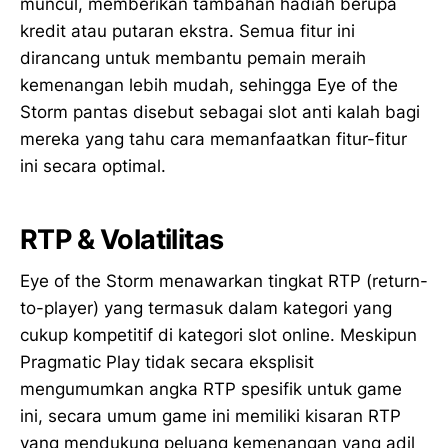
muncul, memberikan tambahan hadiah berupa
kredit atau putaran ekstra. Semua fitur ini
dirancang untuk membantu pemain meraih
kemenangan lebih mudah, sehingga Eye of the
Storm pantas disebut sebagai slot anti kalah bagi
mereka yang tahu cara memanfaatkan fitur-fitur
ini secara optimal.
RTP & Volatilitas
Eye of the Storm menawarkan tingkat RTP (return-
to-player) yang termasuk dalam kategori yang
cukup kompetitif di kategori slot online. Meskipun
Pragmatic Play tidak secara eksplisit
mengumumkan angka RTP spesifik untuk game
ini, secara umum game ini memiliki kisaran RTP
yang mendukung peluang kemenangan yang adil