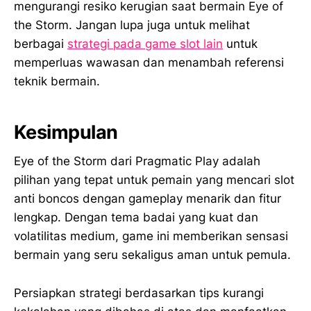
mengurangi resiko kerugian saat bermain Eye of
the Storm. Jangan lupa juga untuk melihat
berbagai
strategi pada game slot lain
untuk
memperluas wawasan dan menambah referensi
teknik bermain.
Kesimpulan
Eye of the Storm dari Pragmatic Play adalah
pilihan yang tepat untuk pemain yang mencari slot
anti boncos dengan gameplay menarik dan fitur
lengkap. Dengan tema badai yang kuat dan
volatilitas medium, game ini memberikan sensasi
bermain yang seru sekaligus aman untuk pemula.
Persiapkan strategi berdasarkan tips kurangi