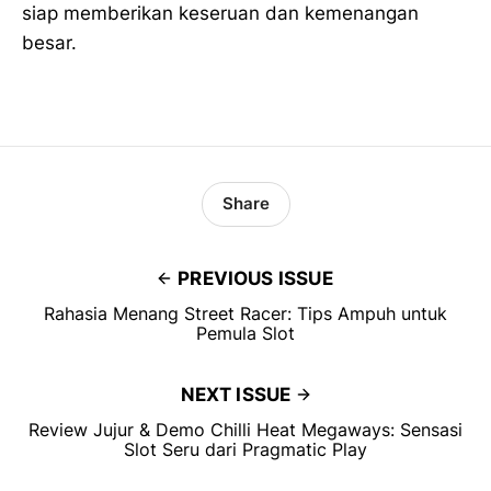
siap memberikan keseruan dan kemenangan
besar.
Share
PREVIOUS ISSUE
Rahasia Menang Street Racer: Tips Ampuh untuk
Pemula Slot
NEXT ISSUE
Review Jujur & Demo Chilli Heat Megaways: Sensasi
Slot Seru dari Pragmatic Play