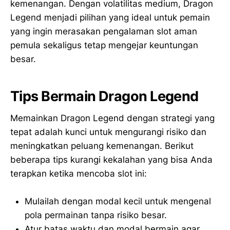
kemenangan. Dengan volatilitas medium, Dragon
Legend menjadi pilihan yang ideal untuk pemain
yang ingin merasakan pengalaman slot aman
pemula sekaligus tetap mengejar keuntungan
besar.
Tips Bermain Dragon Legend
Memainkan Dragon Legend dengan strategi yang
tepat adalah kunci untuk mengurangi risiko dan
meningkatkan peluang kemenangan. Berikut
beberapa tips kurangi kekalahan yang bisa Anda
terapkan ketika mencoba slot ini:
Mulailah dengan modal kecil untuk mengenal
pola permainan tanpa risiko besar.
Atur batas waktu dan modal bermain agar