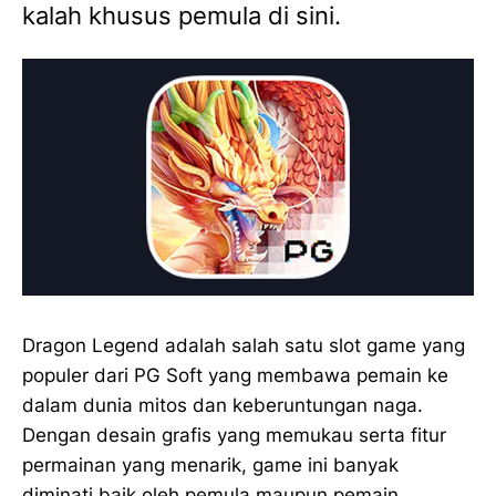
kalah khusus pemula di sini.
Dragon Legend adalah salah satu slot game yang
populer dari PG Soft yang membawa pemain ke
dalam dunia mitos dan keberuntungan naga.
Dengan desain grafis yang memukau serta fitur
permainan yang menarik, game ini banyak
diminati baik oleh pemula maupun pemain