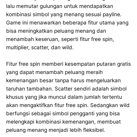
lalu memutar gulungan untuk mendapatkan
kombinasi simbol yang menang sesuai payline.
Game ini menawarkan beberapa fitur utama yang
bisa meningkatkan peluang menang dan
menambah keseruan, seperti fitur free spin,
multiplier, scatter, dan wild.
Fitur free spin memberi kesempatan putaran gratis
yang dapat menambah peluang meraih
kemenangan besar tanpa harus mengeluarkan
taruhan tambahan. Scatter sendiri adalah simbol
khusus yang jika muncul dalam jumlah tertentu
akan mengaktifkan fitur free spin. Sedangkan wild
berfungsi sebagai simbol pengganti yang bisa
melengkapi kombinasi kemenangan, membuat
peluang menang menjadi lebih fleksibel.