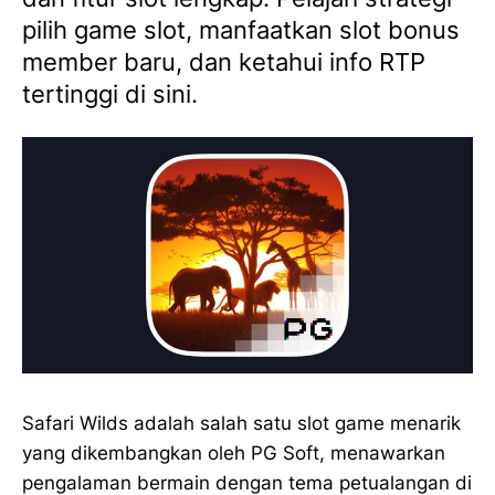
pilih game slot, manfaatkan slot bonus
member baru, dan ketahui info RTP
tertinggi di sini.
Safari Wilds adalah salah satu slot game menarik
yang dikembangkan oleh PG Soft, menawarkan
pengalaman bermain dengan tema petualangan di