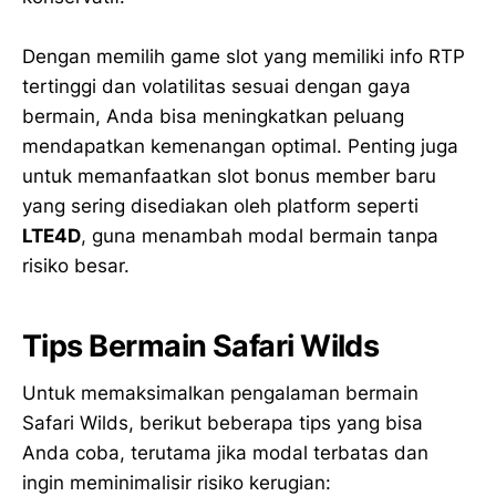
Dengan memilih game slot yang memiliki info RTP
tertinggi dan volatilitas sesuai dengan gaya
bermain, Anda bisa meningkatkan peluang
mendapatkan kemenangan optimal. Penting juga
untuk memanfaatkan slot bonus member baru
yang sering disediakan oleh platform seperti
LTE4D
, guna menambah modal bermain tanpa
risiko besar.
Tips Bermain Safari Wilds
Untuk memaksimalkan pengalaman bermain
Safari Wilds, berikut beberapa tips yang bisa
Anda coba, terutama jika modal terbatas dan
ingin meminimalisir risiko kerugian: