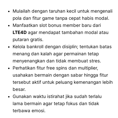
Mulailah dengan taruhan kecil untuk mengenali
pola dan fitur game tanpa cepat habis modal.
Manfaatkan slot bonus member baru dari
LTE4D
agar mendapat tambahan modal atau
putaran gratis.
Kelola bankroll dengan disiplin; tentukan batas
menang dan kalah agar permainan tetap
menyenangkan dan tidak membuat stres.
Perhatikan fitur free spins dan multiplier,
usahakan bermain dengan sabar hingga fitur
tersebut aktif untuk peluang kemenangan lebih
besar.
Gunakan waktu istirahat jika sudah terlalu
lama bermain agar tetap fokus dan tidak
terbawa emosi.