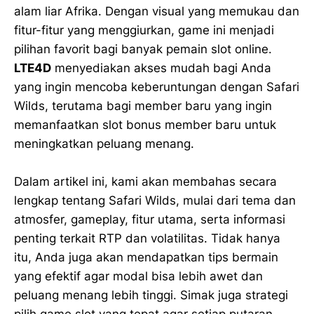
alam liar Afrika. Dengan visual yang memukau dan
fitur-fitur yang menggiurkan, game ini menjadi
pilihan favorit bagi banyak pemain slot online.
LTE4D
menyediakan akses mudah bagi Anda
yang ingin mencoba keberuntungan dengan Safari
Wilds, terutama bagi member baru yang ingin
memanfaatkan slot bonus member baru untuk
meningkatkan peluang menang.
Dalam artikel ini, kami akan membahas secara
lengkap tentang Safari Wilds, mulai dari tema dan
atmosfer, gameplay, fitur utama, serta informasi
penting terkait RTP dan volatilitas. Tidak hanya
itu, Anda juga akan mendapatkan tips bermain
yang efektif agar modal bisa lebih awet dan
peluang menang lebih tinggi. Simak juga strategi