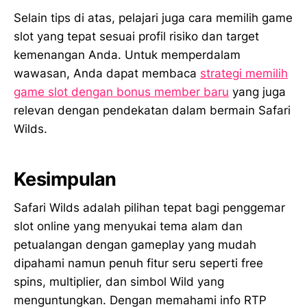
Selain tips di atas, pelajari juga cara memilih game
slot yang tepat sesuai profil risiko dan target
kemenangan Anda. Untuk memperdalam
wawasan, Anda dapat membaca
strategi memilih
game slot dengan bonus member baru
yang juga
relevan dengan pendekatan dalam bermain Safari
Wilds.
Kesimpulan
Safari Wilds adalah pilihan tepat bagi penggemar
slot online yang menyukai tema alam dan
petualangan dengan gameplay yang mudah
dipahami namun penuh fitur seru seperti free
spins, multiplier, dan simbol Wild yang
menguntungkan. Dengan memahami info RTP