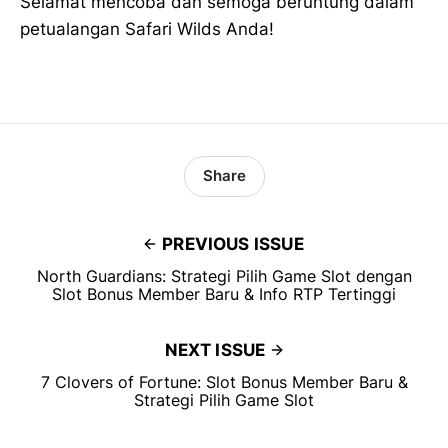
Selamat mencoba dan semoga beruntung dalam
petualangan Safari Wilds Anda!
Share
PREVIOUS ISSUE
North Guardians: Strategi Pilih Game Slot dengan
Slot Bonus Member Baru & Info RTP Tertinggi
NEXT ISSUE
7 Clovers of Fortune: Slot Bonus Member Baru &
Strategi Pilih Game Slot