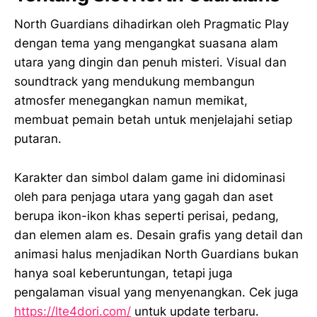
North Guardians dihadirkan oleh Pragmatic Play
dengan tema yang mengangkat suasana alam
utara yang dingin dan penuh misteri. Visual dan
soundtrack yang mendukung membangun
atmosfer menegangkan namun memikat,
membuat pemain betah untuk menjelajahi setiap
putaran.
Karakter dan simbol dalam game ini didominasi
oleh para penjaga utara yang gagah dan aset
berupa ikon-ikon khas seperti perisai, pedang,
dan elemen alam es. Desain grafis yang detail dan
animasi halus menjadikan North Guardians bukan
hanya soal keberuntungan, tetapi juga
pengalaman visual yang menyenangkan. Cek juga
https://lte4dori.com/
untuk update terbaru.