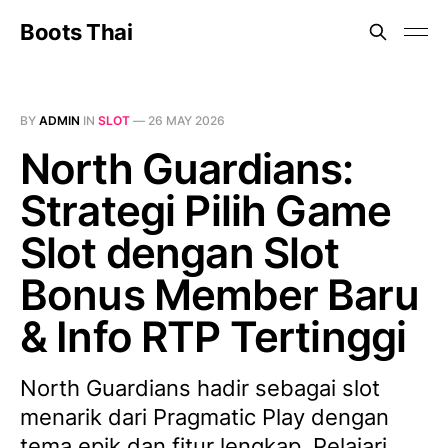
Boots Thai
BY
ADMIN
IN
SLOT
—
26 MAY 2026
North Guardians:
Strategi Pilih Game
Slot dengan Slot
Bonus Member Baru
& Info RTP Tertinggi
North Guardians hadir sebagai slot
menarik dari Pragmatic Play dengan
tema epik dan fitur lengkap. Pelajari