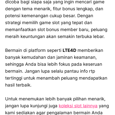
dicoba bagi siapa saja yang ingin mencari game
dengan tema menarik, fitur bonus lengkap, dan
potensi kemenangan cukup besar. Dengan
strategi memilih game slot yang tepat dan
memanfaatkan slot bonus member baru, peluang
meraih keuntungan akan semakin terbuka lebar.
Bermain di platform seperti
LTE4D
memberikan
banyak kemudahan dan jaminan keamanan,
sehingga Anda bisa lebih fokus pada keseruan
bermain. Jangan lupa selalu pantau info rtp
tertinggi untuk menambah peluang mendapatkan
hasil terbaik.
Untuk menemukan lebih banyak pilihan menarik,
jangan lupa kunjungi juga
koleksi slot lainnya
yang
kami sediakan agar pengalaman bermain Anda