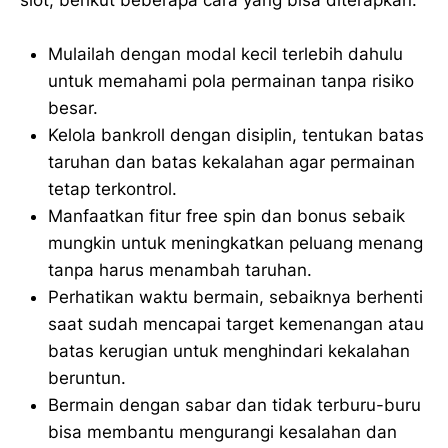
slot, berikut beberapa cara yang bisa diterapkan:
Mulailah dengan modal kecil terlebih dahulu
untuk memahami pola permainan tanpa risiko
besar.
Kelola bankroll dengan disiplin, tentukan batas
taruhan dan batas kekalahan agar permainan
tetap terkontrol.
Manfaatkan fitur free spin dan bonus sebaik
mungkin untuk meningkatkan peluang menang
tanpa harus menambah taruhan.
Perhatikan waktu bermain, sebaiknya berhenti
saat sudah mencapai target kemenangan atau
batas kerugian untuk menghindari kekalahan
beruntun.
Bermain dengan sabar dan tidak terburu-buru
bisa membantu mengurangi kesalahan dan