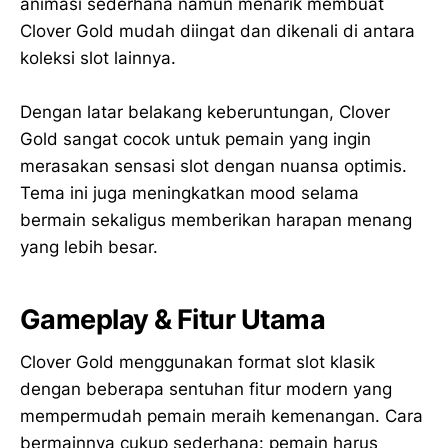
animasi sederhana namun menarik membuat
Clover Gold mudah diingat dan dikenali di antara
koleksi slot lainnya.
Dengan latar belakang keberuntungan, Clover
Gold sangat cocok untuk pemain yang ingin
merasakan sensasi slot dengan nuansa optimis.
Tema ini juga meningkatkan mood selama
bermain sekaligus memberikan harapan menang
yang lebih besar.
Gameplay & Fitur Utama
Clover Gold menggunakan format slot klasik
dengan beberapa sentuhan fitur modern yang
mempermudah pemain meraih kemenangan. Cara
bermainnya cukup sederhana: pemain harus