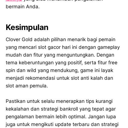
bermain Anda.
Kesimpulan
Clover Gold adalah pilihan menarik bagi pemain
yang mencari slot gacor hari ini dengan gameplay
mudah dan fitur yang menguntungkan. Dengan
tema keberuntungan yang positif, serta fitur free
spin dan wild yang mendukung, game ini layak
menjadi rekomendasi untuk slot anti kalah dan
slot aman pemula.
Pastikan untuk selalu menerapkan tips kurangi
kekalahan dan strategi bankroll yang tepat agar
pengalaman bermain lebih optimal. Jangan lupa
juga untuk mengikuti update terbaru dan strategi