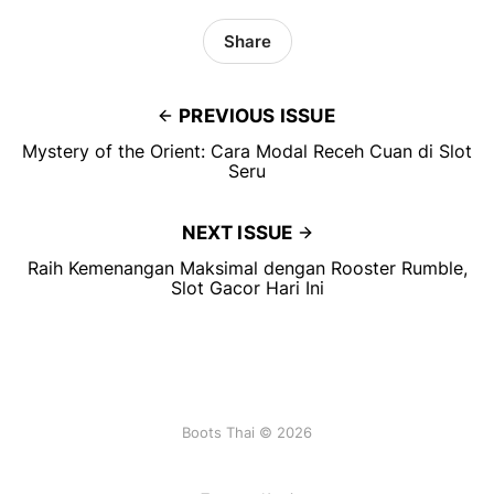
Share
PREVIOUS ISSUE
Mystery of the Orient: Cara Modal Receh Cuan di Slot
Seru
NEXT ISSUE
Raih Kemenangan Maksimal dengan Rooster Rumble,
Slot Gacor Hari Ini
Boots Thai © 2026