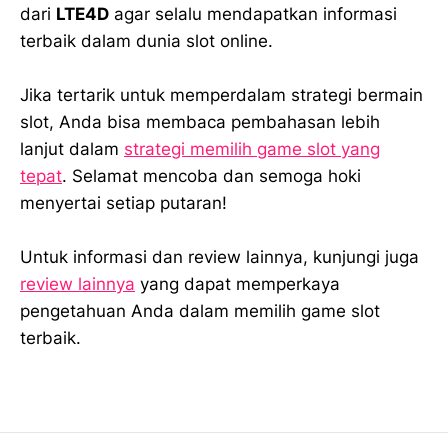
dari
LTE4D
agar selalu mendapatkan informasi
terbaik dalam dunia slot online.
Jika tertarik untuk memperdalam strategi bermain
slot, Anda bisa membaca pembahasan lebih
lanjut dalam
strategi memilih game slot yang
tepat
. Selamat mencoba dan semoga hoki
menyertai setiap putaran!
Untuk informasi dan review lainnya, kunjungi juga
review lainnya
yang dapat memperkaya
pengetahuan Anda dalam memilih game slot
terbaik.