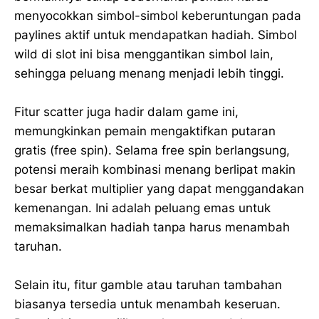
menyocokkan simbol-simbol keberuntungan pada
paylines aktif untuk mendapatkan hadiah. Simbol
wild di slot ini bisa menggantikan simbol lain,
sehingga peluang menang menjadi lebih tinggi.
Fitur scatter juga hadir dalam game ini,
memungkinkan pemain mengaktifkan putaran
gratis (free spin). Selama free spin berlangsung,
potensi meraih kombinasi menang berlipat makin
besar berkat multiplier yang dapat menggandakan
kemenangan. Ini adalah peluang emas untuk
memaksimalkan hadiah tanpa harus menambah
taruhan.
Selain itu, fitur gamble atau taruhan tambahan
biasanya tersedia untuk menambah keseruan.