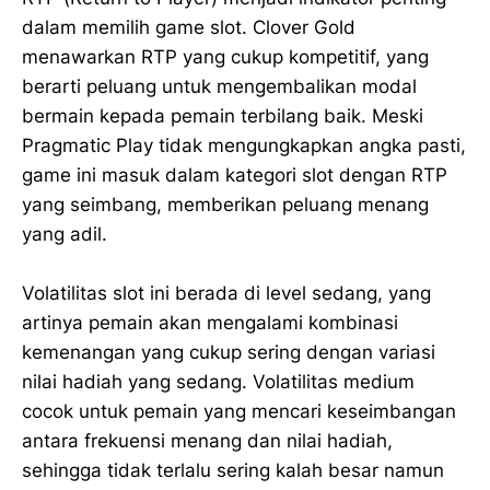
dalam memilih game slot. Clover Gold
menawarkan RTP yang cukup kompetitif, yang
berarti peluang untuk mengembalikan modal
bermain kepada pemain terbilang baik. Meski
Pragmatic Play tidak mengungkapkan angka pasti,
game ini masuk dalam kategori slot dengan RTP
yang seimbang, memberikan peluang menang
yang adil.
Volatilitas slot ini berada di level sedang, yang
artinya pemain akan mengalami kombinasi
kemenangan yang cukup sering dengan variasi
nilai hadiah yang sedang. Volatilitas medium
cocok untuk pemain yang mencari keseimbangan
antara frekuensi menang dan nilai hadiah,
sehingga tidak terlalu sering kalah besar namun