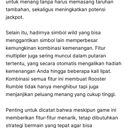
untuk menang tanpa harus memasang taruhan
tambahan, sekaligus meningkatkan potensi
jackpot.
Selain itu, hadirnya simbol wild yang bisa
menggantikan simbol lain memperbesar
kemungkinan kombinasi kemenangan. Fitur
multiplier juga sering muncul dalam putaran
tertentu, yang secara otomatis mengalikan hadiah
kemenangan Anda hingga beberapa kali lipat.
Kombinasi semua fitur ini membuat Rooster
Rumble tidak hanya menghibur tapi juga
menjanjikan peluang menang yang cukup tinggi.
Penting untuk dicatat bahwa meskipun game ini
memberikan fitur-fitur menarik, tetap dibutuhkan
strategi bermain yang tepat agar bisa