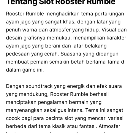
Tentang Slot Rooster Rumble
Rooster Rumble menghadirkan tema pertarungan
ayam jago yang sangat khas, dengan latar yang
penuh warna dan atmosfer yang hidup. Visual dan
desain grafisnya memukau, menampilkan karakter
ayam jago yang berani dan latar belakang
pedesaan yang cerah. Suasana yang dibangun
membuat pemain semakin betah berlama-lama di
dalam game ini.
Dengan soundtrack yang energik dan efek suara
yang mendukung, Rooster Rumble berhasil
menciptakan pengalaman bermain yang
menyenangkan sekaligus intens. Tema ini sangat
cocok bagi para pecinta slot yang mencari variasi
berbeda dari tema klasik atau fantasi. Atmosfer