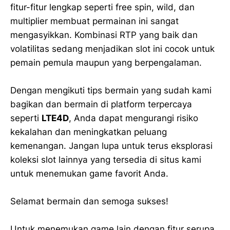
fitur-fitur lengkap seperti free spin, wild, dan
multiplier membuat permainan ini sangat
mengasyikkan. Kombinasi RTP yang baik dan
volatilitas sedang menjadikan slot ini cocok untuk
pemain pemula maupun yang berpengalaman.
Dengan mengikuti tips bermain yang sudah kami
bagikan dan bermain di platform terpercaya
seperti
LTE4D
, Anda dapat mengurangi risiko
kekalahan dan meningkatkan peluang
kemenangan. Jangan lupa untuk terus eksplorasi
koleksi slot lainnya yang tersedia di situs kami
untuk menemukan game favorit Anda.
Selamat bermain dan semoga sukses!
Untuk menemukan game lain dengan fitur serupa