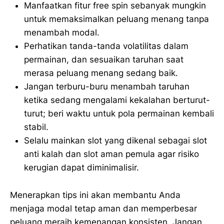
Manfaatkan fitur free spin sebanyak mungkin
untuk memaksimalkan peluang menang tanpa
menambah modal.
Perhatikan tanda-tanda volatilitas dalam
permainan, dan sesuaikan taruhan saat
merasa peluang menang sedang baik.
Jangan terburu-buru menambah taruhan
ketika sedang mengalami kekalahan berturut-
turut; beri waktu untuk pola permainan kembali
stabil.
Selalu mainkan slot yang dikenal sebagai slot
anti kalah dan slot aman pemula agar risiko
kerugian dapat diminimalisir.
Menerapkan tips ini akan membantu Anda
menjaga modal tetap aman dan memperbesar
peluang meraih kemenangan konsisten. Jangan