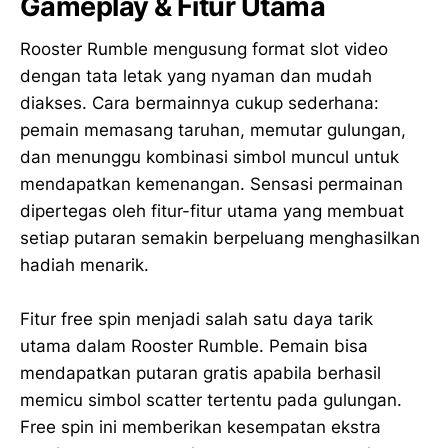
Gameplay & Fitur Utama
Rooster Rumble mengusung format slot video
dengan tata letak yang nyaman dan mudah
diakses. Cara bermainnya cukup sederhana:
pemain memasang taruhan, memutar gulungan,
dan menunggu kombinasi simbol muncul untuk
mendapatkan kemenangan. Sensasi permainan
dipertegas oleh fitur-fitur utama yang membuat
setiap putaran semakin berpeluang menghasilkan
hadiah menarik.
Fitur free spin menjadi salah satu daya tarik
utama dalam Rooster Rumble. Pemain bisa
mendapatkan putaran gratis apabila berhasil
memicu simbol scatter tertentu pada gulungan.
Free spin ini memberikan kesempatan ekstra