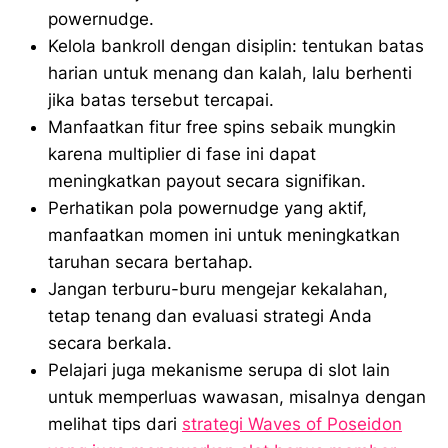
powernudge.
Kelola bankroll dengan disiplin: tentukan batas
harian untuk menang dan kalah, lalu berhenti
jika batas tersebut tercapai.
Manfaatkan fitur free spins sebaik mungkin
karena multiplier di fase ini dapat
meningkatkan payout secara signifikan.
Perhatikan pola powernudge yang aktif,
manfaatkan momen ini untuk meningkatkan
taruhan secara bertahap.
Jangan terburu-buru mengejar kekalahan,
tetap tenang dan evaluasi strategi Anda
secara berkala.
Pelajari juga mekanisme serupa di slot lain
untuk memperluas wawasan, misalnya dengan
melihat tips dari
strategi Waves of Poseidon