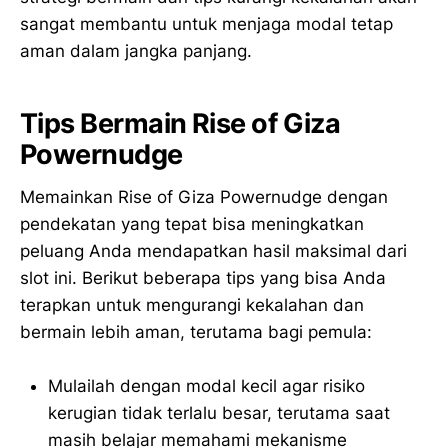
sangat membantu untuk menjaga modal tetap
aman dalam jangka panjang.
Tips Bermain Rise of Giza
Powernudge
Memainkan Rise of Giza Powernudge dengan
pendekatan yang tepat bisa meningkatkan
peluang Anda mendapatkan hasil maksimal dari
slot ini. Berikut beberapa tips yang bisa Anda
terapkan untuk mengurangi kekalahan dan
bermain lebih aman, terutama bagi pemula:
Mulailah dengan modal kecil agar risiko
kerugian tidak terlalu besar, terutama saat
masih belajar memahami mekanisme