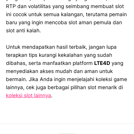
RTP dan volatilitas yang seimbang membuat slot
ini cocok untuk semua kalangan, terutama pemain
baru yang ingin mencoba slot aman pemula dan
slot anti kalah.
Untuk mendapatkan hasil terbaik, jangan lupa
terapkan tips kurangi kekalahan yang sudah
dibahas, serta manfaatkan platform
LTE4D
yang
menyediakan akses mudah dan aman untuk
bermain. Jika Anda ingin menjelajahi koleksi game
lainnya, cek juga berbagai pilihan slot menarik di
koleksi slot lainnya
.