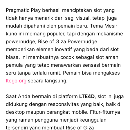
Pragmatic Play berhasil menciptakan slot yang
tidak hanya menarik dari segi visual, tetapi juga
mudah dipahami oleh pemain baru. Tema Mesir
kuno ini memang populer, tapi dengan mekanisme
powernudge, Rise of Giza Powernudge
memberikan elemen inovatif yang beda dari slot
biasa. Ini membuatnya cocok sebagai slot aman
pemula yang tetap menawarkan sensasi bermain
seru tanpa terlalu rumit. Pemain bisa mengakses
ltego.org
secara langsung.
Saat Anda bermain di platform
LTE4D
, slot ini juga
didukung dengan responsivitas yang baik, baik di
desktop maupun perangkat mobile. Fitur-fiturnya
yang ramah pengguna menjadi keunggulan
tersendiri yang membuat Rise of Giza