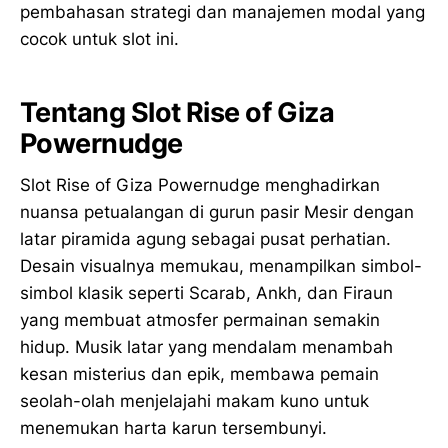
pembahasan strategi dan manajemen modal yang
cocok untuk slot ini.
Tentang Slot Rise of Giza
Powernudge
Slot Rise of Giza Powernudge menghadirkan
nuansa petualangan di gurun pasir Mesir dengan
latar piramida agung sebagai pusat perhatian.
Desain visualnya memukau, menampilkan simbol-
simbol klasik seperti Scarab, Ankh, dan Firaun
yang membuat atmosfer permainan semakin
hidup. Musik latar yang mendalam menambah
kesan misterius dan epik, membawa pemain
seolah-olah menjelajahi makam kuno untuk
menemukan harta karun tersembunyi.