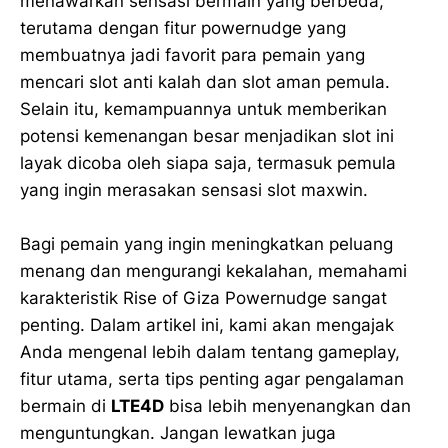
menawarkan sensasi bermain yang berbeda,
terutama dengan fitur powernudge yang
membuatnya jadi favorit para pemain yang
mencari slot anti kalah dan slot aman pemula.
Selain itu, kemampuannya untuk memberikan
potensi kemenangan besar menjadikan slot ini
layak dicoba oleh siapa saja, termasuk pemula
yang ingin merasakan sensasi slot maxwin.
Bagi pemain yang ingin meningkatkan peluang
menang dan mengurangi kekalahan, memahami
karakteristik Rise of Giza Powernudge sangat
penting. Dalam artikel ini, kami akan mengajak
Anda mengenal lebih dalam tentang gameplay,
fitur utama, serta tips penting agar pengalaman
bermain di
LTE4D
bisa lebih menyenangkan dan
menguntungkan. Jangan lewatkan juga