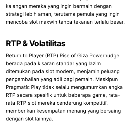
kalangan mereka yang ingin bermain dengan
strategi lebih aman, terutama pemula yang ingin
mencoba slot maxwin tanpa tekanan terlalu besar.
RTP & Volatilitas
Return to Player (RTP) Rise of Giza Powernudge
berada pada kisaran standar yang lazim
ditemukan pada slot modern, menjamin peluang
pengembalian yang adil bagi pemain. Meskipun
Pragmatic Play tidak selalu mengumumkan angka
RTP secara spesifik untuk beberapa game, rata-
rata RTP slot mereka cenderung kompetitif,
memberikan kesempatan menang yang bersaing
dengan slot lainnya.