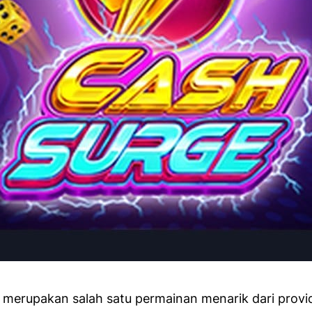
 merupakan salah satu permainan menarik dari provi