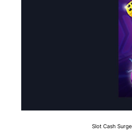
Slot Cash Surge