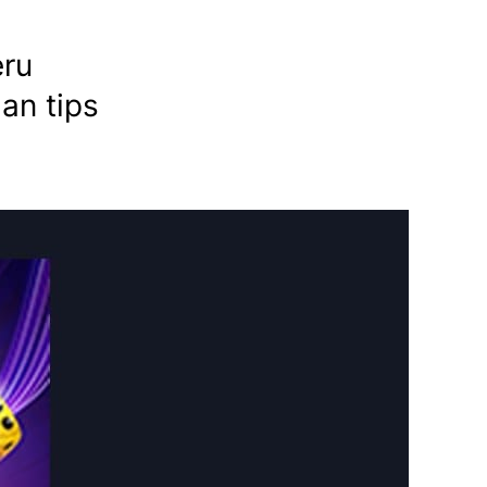
eru
an tips