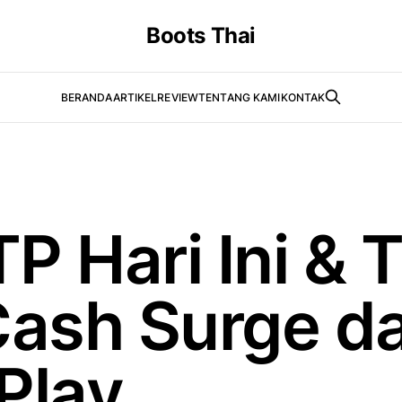
Boots Thai
BERANDA
ARTIKEL
REVIEW
TENTANG KAMI
KONTAK
 Hari Ini & T
Cash Surge da
Play