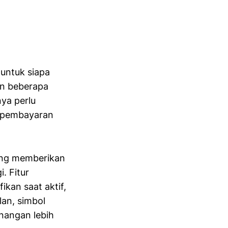
untuk siapa
an beberapa
ya perlu
a pembayaran
 yang memberikan
. Fitur
ikan saat aktif,
lan, simbol
nangan lebih