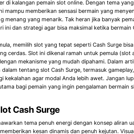
er di kalangan pemain slot online. Dengan tema yang 
ini mampu memberikan sensasi bermain yang menye
ng menang yang menarik. Tak heran jika banyak pem
i ini dan strategi agar bisa maksimal ketika bermain
mula, memilih slot yang tepat seperti Cash Surge bis
ng cerdas. Slot ini dikenal ramah untuk pemula (slo
dengan mekanisme yang mudah dipahami. Dalam artike
dalam tentang slot Cash Surge, termasuk gameplay, 
ngi kekalahan agar modal Anda lebih awet. Jangan lu
 utama bagi pemain yang ingin pengalaman bermain sl
lot Cash Surge
awarkan tema penuh energi dengan konsep aliran u
 memberikan kesan dinamis dan penuh kejutan. Visua