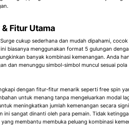
gan.
& Fitur Utama
Surge cukup sederhana dan mudah dipahami, cocok 
n ini biasanya menggunakan format 5 gulungan deng
ungkinkan banyak kombinasi kemenangan. Anda han
an dan menunggu simbol-simbol muncul sesuai pol
lengkapi dengan fitur-fitur menarik seperti free spin
bahan untuk menang tanpa mengeluarkan modal lagi
r untuk meningkatkan jumlah kemenangan secara signif
ini sangat dinanti oleh para pemain. Tidak ketingga
ld yang membantu membuka peluang kombinasi keme