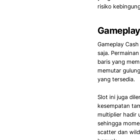
risiko kebingun
Gameplay 
Gameplay Cash 
saja. Permaina
baris yang mem
memutar gulung
yang tersedia.
Slot ini juga di
kesempatan tam
multiplier hadi
sehingga momen 
scatter dan wi