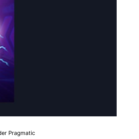
der Pragmatic