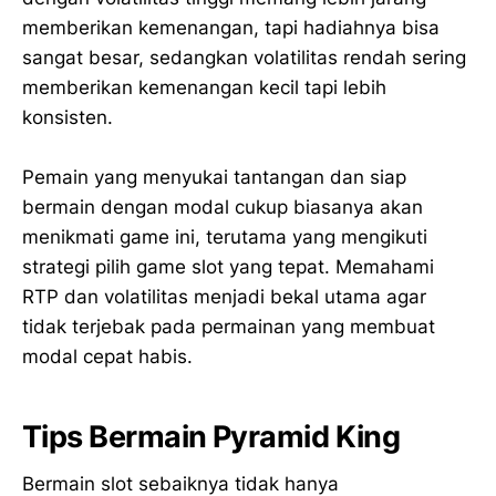
memberikan kemenangan, tapi hadiahnya bisa
sangat besar, sedangkan volatilitas rendah sering
memberikan kemenangan kecil tapi lebih
konsisten.
Pemain yang menyukai tantangan dan siap
bermain dengan modal cukup biasanya akan
menikmati game ini, terutama yang mengikuti
strategi pilih game slot yang tepat. Memahami
RTP dan volatilitas menjadi bekal utama agar
tidak terjebak pada permainan yang membuat
modal cepat habis.
Tips Bermain Pyramid King
Bermain slot sebaiknya tidak hanya