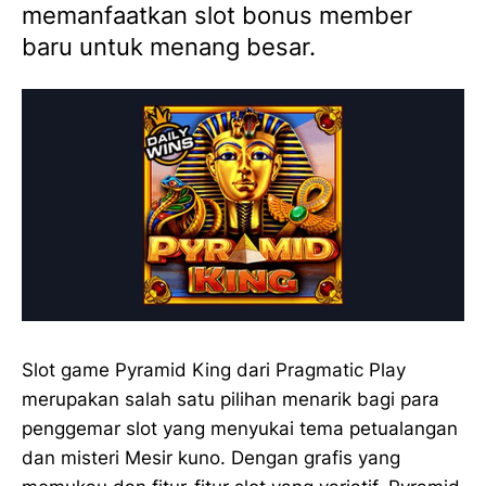
memanfaatkan slot bonus member
baru untuk menang besar.
Slot game Pyramid King dari Pragmatic Play
merupakan salah satu pilihan menarik bagi para
penggemar slot yang menyukai tema petualangan
dan misteri Mesir kuno. Dengan grafis yang