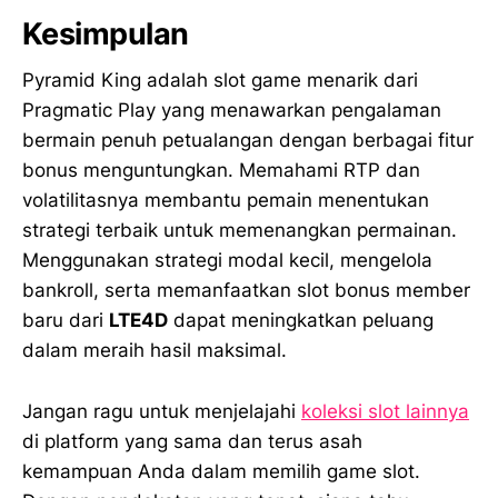
Kesimpulan
Pyramid King adalah slot game menarik dari
Pragmatic Play yang menawarkan pengalaman
bermain penuh petualangan dengan berbagai fitur
bonus menguntungkan. Memahami RTP dan
volatilitasnya membantu pemain menentukan
strategi terbaik untuk memenangkan permainan.
Menggunakan strategi modal kecil, mengelola
bankroll, serta memanfaatkan slot bonus member
baru dari
LTE4D
dapat meningkatkan peluang
dalam meraih hasil maksimal.
Jangan ragu untuk menjelajahi
koleksi slot lainnya
di platform yang sama dan terus asah
kemampuan Anda dalam memilih game slot.