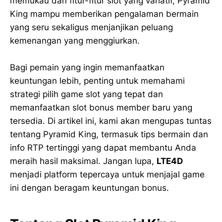
memukau dan fitur-fitur slot yang variatif, Pyramid
King mampu memberikan pengalaman bermain
yang seru sekaligus menjanjikan peluang
kemenangan yang menggiurkan.
Bagi pemain yang ingin memanfaatkan
keuntungan lebih, penting untuk memahami
strategi pilih game slot yang tepat dan
memanfaatkan slot bonus member baru yang
tersedia. Di artikel ini, kami akan mengupas tuntas
tentang Pyramid King, termasuk tips bermain dan
info RTP tertinggi yang dapat membantu Anda
meraih hasil maksimal. Jangan lupa,
LTE4D
menjadi platform tepercaya untuk menjajal game
ini dengan beragam keuntungan bonus.