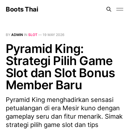
Boots Thai
BY
ADMIN
IN
SLOT
—
19 MAY 2026
Pyramid King:
Strategi Pilih Game
Slot dan Slot Bonus
Member Baru
Pyramid King menghadirkan sensasi
petualangan di era Mesir kuno dengan
gameplay seru dan fitur menarik. Simak
strategi pilih game slot dan tips