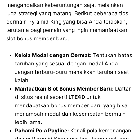
mengandalkan keberuntungan saja, melainkan
juga strategi yang matang. Berikut beberapa tips
bermain Pyramid King yang bisa Anda terapkan,
terutama bagi pemain yang ingin memanfaatkan
slot bonus member baru:
Kelola Modal dengan Cermat:
Tentukan batas
taruhan yang sesuai dengan modal Anda.
Jangan terburu-buru menaikkan taruhan saat
kalah.
Manfaatkan Slot Bonus Member Baru:
Daftar
di situs resmi seperti
LTE4D
untuk
mendapatkan bonus member baru yang bisa
menambah modal dan kesempatan bermain
lebih lama.
Pahami Pola Payline:
Kenali pola kemenangan