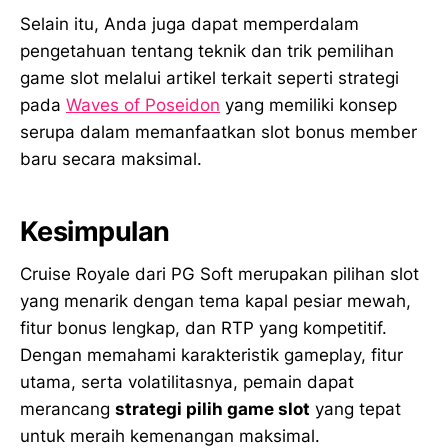
Selain itu, Anda juga dapat memperdalam
pengetahuan tentang teknik dan trik pemilihan
game slot melalui artikel terkait seperti strategi
pada
Waves of Poseidon
yang memiliki konsep
serupa dalam memanfaatkan slot bonus member
baru secara maksimal.
Kesimpulan
Cruise Royale dari PG Soft merupakan pilihan slot
yang menarik dengan tema kapal pesiar mewah,
fitur bonus lengkap, dan RTP yang kompetitif.
Dengan memahami karakteristik gameplay, fitur
utama, serta volatilitasnya, pemain dapat
merancang
strategi pilih game slot
yang tepat
untuk meraih kemenangan maksimal.