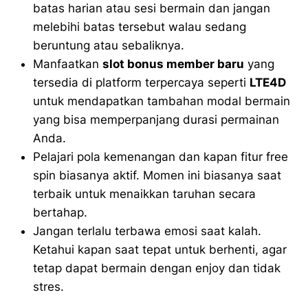
batas harian atau sesi bermain dan jangan
melebihi batas tersebut walau sedang
beruntung atau sebaliknya.
Manfaatkan
slot bonus member baru
yang
tersedia di platform terpercaya seperti
LTE4D
untuk mendapatkan tambahan modal bermain
yang bisa memperpanjang durasi permainan
Anda.
Pelajari pola kemenangan dan kapan fitur free
spin biasanya aktif. Momen ini biasanya saat
terbaik untuk menaikkan taruhan secara
bertahap.
Jangan terlalu terbawa emosi saat kalah.
Ketahui kapan saat tepat untuk berhenti, agar
tetap dapat bermain dengan enjoy dan tidak
stres.