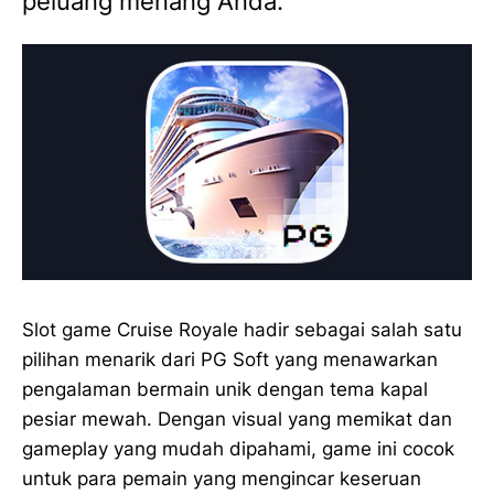
peluang menang Anda.
Slot game Cruise Royale hadir sebagai salah satu
pilihan menarik dari PG Soft yang menawarkan
pengalaman bermain unik dengan tema kapal
pesiar mewah. Dengan visual yang memikat dan
gameplay yang mudah dipahami, game ini cocok
untuk para pemain yang mengincar keseruan