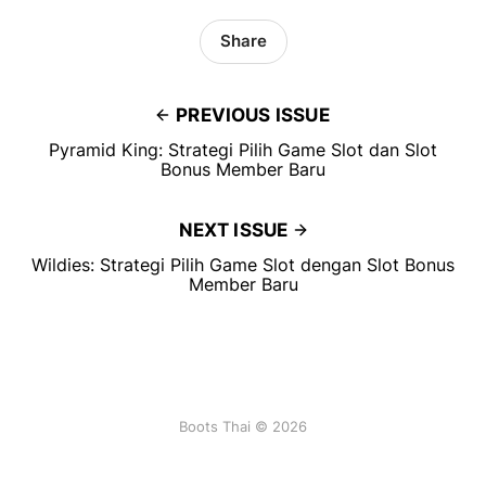
Share
PREVIOUS ISSUE
Pyramid King: Strategi Pilih Game Slot dan Slot
Bonus Member Baru
NEXT ISSUE
Wildies: Strategi Pilih Game Slot dengan Slot Bonus
Member Baru
Boots Thai © 2026