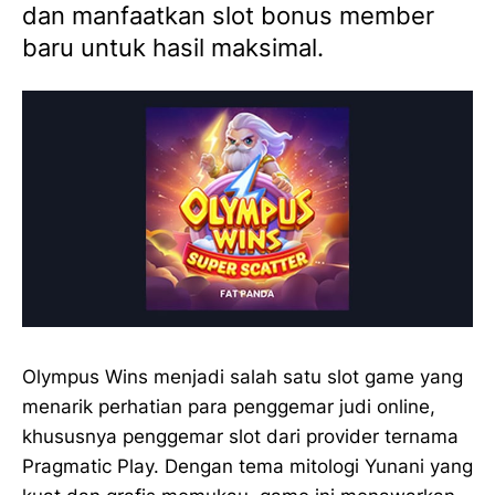
dan manfaatkan slot bonus member
baru untuk hasil maksimal.
Olympus Wins menjadi salah satu slot game yang
menarik perhatian para penggemar judi online,
khususnya penggemar slot dari provider ternama
Pragmatic Play. Dengan tema mitologi Yunani yang