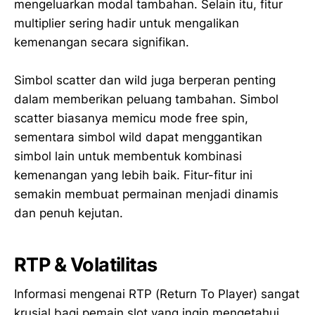
mengeluarkan modal tambahan. Selain itu, fitur
multiplier sering hadir untuk mengalikan
kemenangan secara signifikan.
Simbol scatter dan wild juga berperan penting
dalam memberikan peluang tambahan. Simbol
scatter biasanya memicu mode free spin,
sementara simbol wild dapat menggantikan
simbol lain untuk membentuk kombinasi
kemenangan yang lebih baik. Fitur-fitur ini
semakin membuat permainan menjadi dinamis
dan penuh kejutan.
RTP & Volatilitas
Informasi mengenai RTP (Return To Player) sangat
krusial bagi pemain slot yang ingin mengetahui