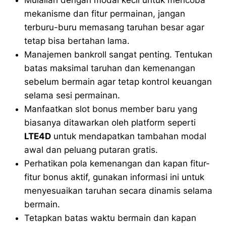
Mulailah dengan modal kecil untuk mencoba
mekanisme dan fitur permainan, jangan
terburu-buru memasang taruhan besar agar
tetap bisa bertahan lama.
Manajemen bankroll sangat penting. Tentukan
batas maksimal taruhan dan kemenangan
sebelum bermain agar tetap kontrol keuangan
selama sesi permainan.
Manfaatkan slot bonus member baru yang
biasanya ditawarkan oleh platform seperti
LTE4D
untuk mendapatkan tambahan modal
awal dan peluang putaran gratis.
Perhatikan pola kemenangan dan kapan fitur-
fitur bonus aktif, gunakan informasi ini untuk
menyesuaikan taruhan secara dinamis selama
bermain.
Tetapkan batas waktu bermain dan kapan