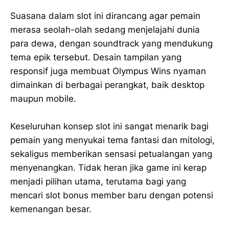
Suasana dalam slot ini dirancang agar pemain
merasa seolah-olah sedang menjelajahi dunia
para dewa, dengan soundtrack yang mendukung
tema epik tersebut. Desain tampilan yang
responsif juga membuat Olympus Wins nyaman
dimainkan di berbagai perangkat, baik desktop
maupun mobile.
Keseluruhan konsep slot ini sangat menarik bagi
pemain yang menyukai tema fantasi dan mitologi,
sekaligus memberikan sensasi petualangan yang
menyenangkan. Tidak heran jika game ini kerap
menjadi pilihan utama, terutama bagi yang
mencari slot bonus member baru dengan potensi
kemenangan besar.