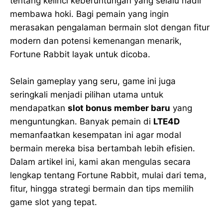
tentang kelinci keberuntungan yang selalu hadir
membawa hoki. Bagi pemain yang ingin
merasakan pengalaman bermain slot dengan fitur
modern dan potensi kemenangan menarik,
Fortune Rabbit layak untuk dicoba.
Selain gameplay yang seru, game ini juga
seringkali menjadi pilihan utama untuk
mendapatkan
slot bonus member baru
yang
menguntungkan. Banyak pemain di
LTE4D
memanfaatkan kesempatan ini agar modal
bermain mereka bisa bertambah lebih efisien.
Dalam artikel ini, kami akan mengulas secara
lengkap tentang Fortune Rabbit, mulai dari tema,
fitur, hingga strategi bermain dan tips memilih
game slot yang tepat.