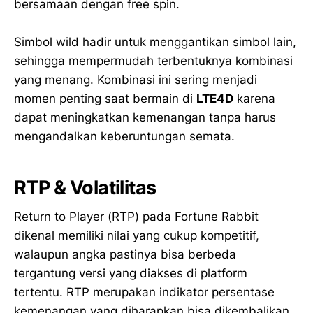
bersamaan dengan free spin.
Simbol wild hadir untuk menggantikan simbol lain,
sehingga mempermudah terbentuknya kombinasi
yang menang. Kombinasi ini sering menjadi
momen penting saat bermain di
LTE4D
karena
dapat meningkatkan kemenangan tanpa harus
mengandalkan keberuntungan semata.
RTP & Volatilitas
Return to Player (RTP) pada Fortune Rabbit
dikenal memiliki nilai yang cukup kompetitif,
walaupun angka pastinya bisa berbeda
tergantung versi yang diakses di platform
tertentu. RTP merupakan indikator persentase
kemenangan yang diharapkan bisa dikembalikan