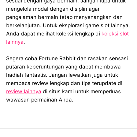
sesuai dengan gaya bermain. Jangan lupa untuk
mengelola modal dengan disiplin agar
pengalaman bermain tetap menyenangkan dan
berkelanjutan. Untuk eksplorasi game slot lainnya,
Anda dapat melihat koleksi lengkap di
koleksi slot
lainnya
.
Segera coba Fortune Rabbit dan rasakan sensasi
putaran keberuntungan yang dapat membawa
hadiah fantastis. Jangan lewatkan juga untuk
membaca review lengkap dan tips terupdate di
review lainnya
di situs kami untuk memperluas
wawasan permainan Anda.