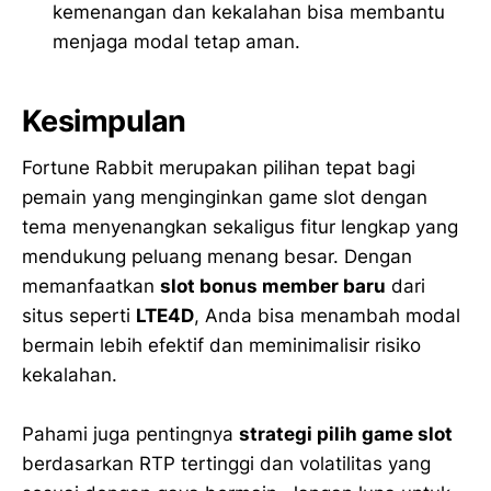
kemenangan dan kekalahan bisa membantu
menjaga modal tetap aman.
Kesimpulan
Fortune Rabbit merupakan pilihan tepat bagi
pemain yang menginginkan game slot dengan
tema menyenangkan sekaligus fitur lengkap yang
mendukung peluang menang besar. Dengan
memanfaatkan
slot bonus member baru
dari
situs seperti
LTE4D
, Anda bisa menambah modal
bermain lebih efektif dan meminimalisir risiko
kekalahan.
Pahami juga pentingnya
strategi pilih game slot
berdasarkan RTP tertinggi dan volatilitas yang