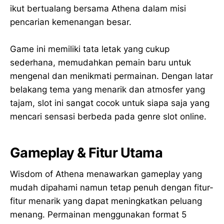
ikut bertualang bersama Athena dalam misi
pencarian kemenangan besar.
Game ini memiliki tata letak yang cukup
sederhana, memudahkan pemain baru untuk
mengenal dan menikmati permainan. Dengan latar
belakang tema yang menarik dan atmosfer yang
tajam, slot ini sangat cocok untuk siapa saja yang
mencari sensasi berbeda pada genre slot online.
Gameplay & Fitur Utama
Wisdom of Athena menawarkan gameplay yang
mudah dipahami namun tetap penuh dengan fitur-
fitur menarik yang dapat meningkatkan peluang
menang. Permainan menggunakan format 5