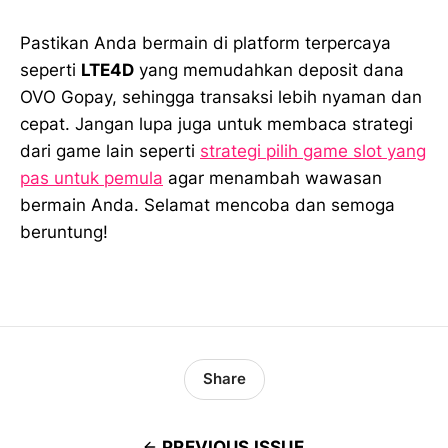
Pastikan Anda bermain di platform terpercaya
seperti
LTE4D
yang memudahkan deposit dana
OVO Gopay, sehingga transaksi lebih nyaman dan
cepat. Jangan lupa juga untuk membaca strategi
dari game lain seperti
strategi pilih game slot yang
pas untuk pemula
agar menambah wawasan
bermain Anda. Selamat mencoba dan semoga
beruntung!
Share
PREVIOUS ISSUE