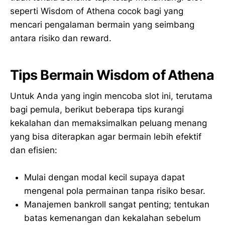
seperti Wisdom of Athena cocok bagi yang
mencari pengalaman bermain yang seimbang
antara risiko dan reward.
Tips Bermain Wisdom of Athena
Untuk Anda yang ingin mencoba slot ini, terutama
bagi pemula, berikut beberapa tips kurangi
kekalahan dan memaksimalkan peluang menang
yang bisa diterapkan agar bermain lebih efektif
dan efisien:
Mulai dengan modal kecil supaya dapat
mengenal pola permainan tanpa risiko besar.
Manajemen bankroll sangat penting; tentukan
batas kemenangan dan kekalahan sebelum