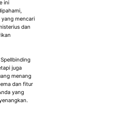
 ini
ipahami,
a yang mencari
misterius dan
rikan
Spellbinding
etapi juga
luang menang
ema dan fitur
Anda yang
nyenangkan.