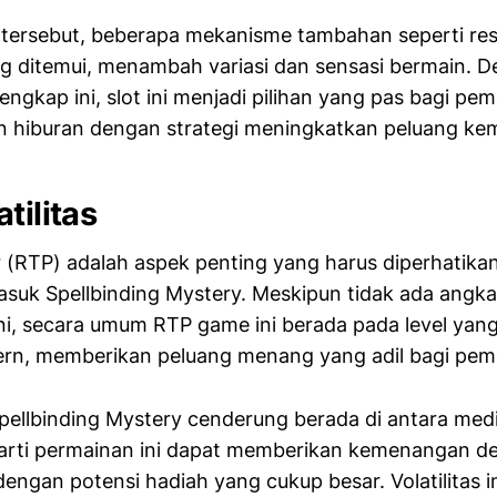
tur tersebut, beberapa mekanisme tambahan seperti re
g ditemui, menambah variasi dan sensasi bermain. 
lengkap ini, slot ini menjadi pilihan yang pas bagi pe
hiburan dengan strategi meningkatkan peluang ke
tilitas
r (RTP) adalah aspek penting yang harus diperhatika
asuk Spellbinding Mystery. Meskipun tidak ada angka
ini, secara umum RTP game ini berada pada level yan
ern, memberikan peluang menang yang adil bagi pem
i Spellbinding Mystery cenderung berada di antara me
rarti permainan ini dapat memberikan kemenangan d
ngan potensi hadiah yang cukup besar. Volatilitas i