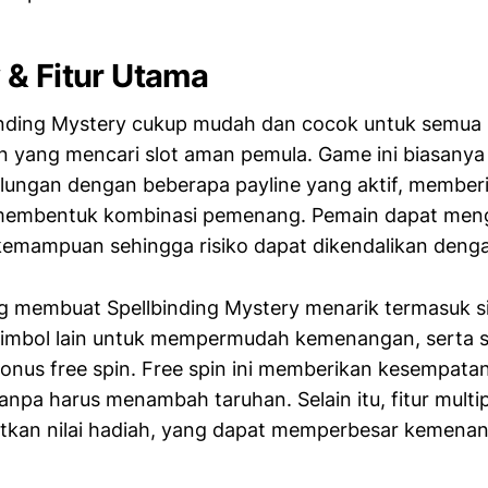
& Fitur Utama
inding Mystery cukup mudah dan cocok untuk semua 
n yang mencari slot aman pemula. Game ini biasan
ulungan dengan beberapa payline yang aktif, member
membentuk kombinasi pemenang. Pemain dapat meng
kemampuan sehingga risiko dapat dikendalikan denga
g membuat Spellbinding Mystery menarik termasuk s
imbol lain untuk mempermudah kemenangan, serta s
onus free spin. Free spin ini memberikan kesempat
npa harus menambah taruhan. Selain itu, fitur multipl
tkan nilai hadiah, yang dapat memperbesar kemena