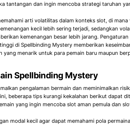
a tantangan dan ingin mencoba strategi taruhan yan
mahami arti volatilitas dalam konteks slot, di mana v
emenangan kecil lebih sering terjadi, sedangkan volati
rikan kemenangan besar lebih jarang. Pengaturan vo
tinggi di Spellbinding Mystery memberikan keseimba
iah yang menarik untuk para pemain baru maupun be
ain Spellbinding Mystery
malkan pengalaman bermain dan meminimalkan risik
i, beberapa tips kurangi kekalahan berikut dapat di
emain yang ingin mencoba slot aman pemula dan slot 
gan modal kecil agar dapat memahami pola permaina