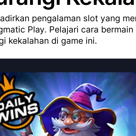
hadirkan pengalaman slot yang m
matic Play. Pelajari cara bermai
i kekalahan di game ini.