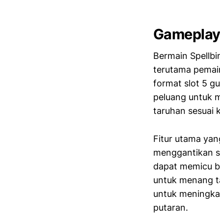
Gameplay 
Bermain Spellb
terutama pemai
format slot 5 g
peluang untuk 
taruhan sesuai 
Fitur utama yan
menggantikan s
dapat memicu b
untuk menang ta
untuk meningka
putaran.