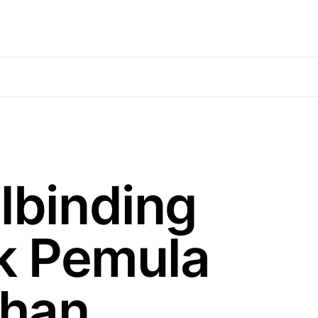
lbinding
uk Pemula
ahan