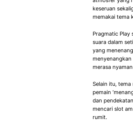
atmosfer yang 
keseruan sekal
memakai tema kl
Pragmatic Play 
suara dalam seti
yang menenangk
menyenangkan d
merasa nyaman 
Selain itu, tem
pemain ‘menang
dan pendekatan
mencari slot a
rumit.