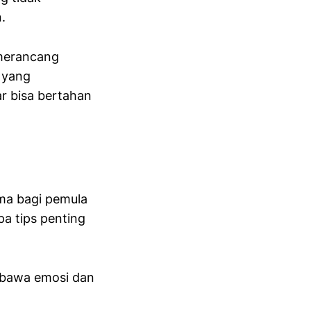
.
merancang
 yang
ar bisa bertahan
ama bagi pemula
pa tips penting
erbawa emosi dan