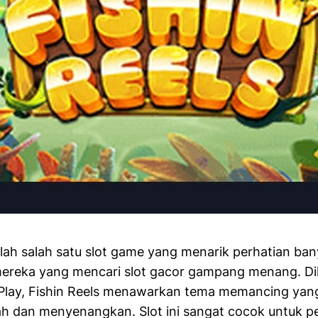
alah salah satu slot game yang menarik perhatian ban
mereka yang mencari slot gacor gampang menang. 
 Play, Fishin Reels menawarkan tema memancing yan
ah dan menyenangkan. Slot ini sangat cocok untuk 