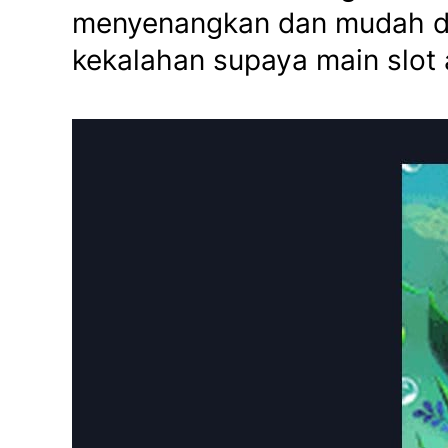
menyenangkan dan mudah di
kekalahan supaya main slot 