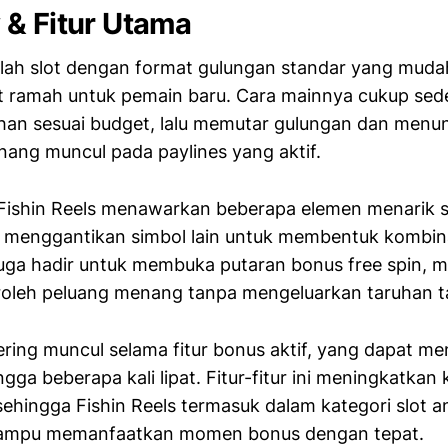
& Fitur Utama
alah slot dengan format gulungan standar yang muda
t ramah untuk pemain baru. Cara mainnya cukup sed
an sesuai budget, lalu memutar gulungan dan menu
ang muncul pada paylines yang aktif.
, Fishin Reels menawarkan beberapa elemen menarik s
t menggantikan simbol lain untuk membentuk kombi
juga hadir untuk membuka putaran bonus free spin,
leh peluang menang tanpa mengeluarkan taruhan 
 sering muncul selama fitur bonus aktif, yang dapat 
ga beberapa kali lipat. Fitur-fitur ini meningkatkan
sehingga Fishin Reels termasuk dalam kategori slot an
ampu memanfaatkan momen bonus dengan tepat.