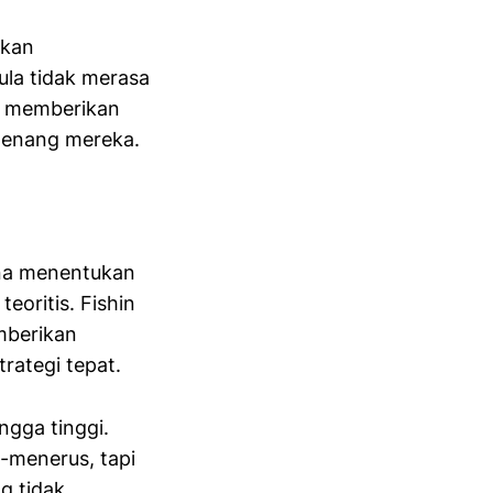
nkan
la tidak merasa
us memberikan
menang mereka.
guna menentukan
oritis. Fishin
emberikan
rategi tepat.
ingga tinggi.
-menerus, tapi
g tidak