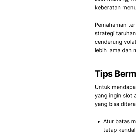
keberatan menu
Pemahaman terh
strategi taruha
cenderung volat
lebih lama dan
Tips Berm
Untuk mendapatk
yang ingin slot 
yang bisa diter
Atur batas m
tetap kendal