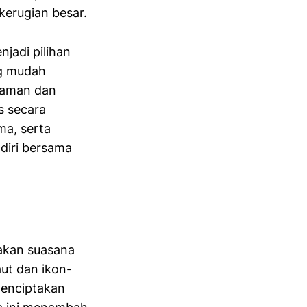
kerugian besar.
njadi pilihan
ng mudah
h aman dan
s secara
ma, serta
 diri bersama
akan suasana
ut dan ikon-
 menciptakan