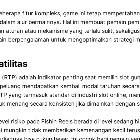
eberapa fitur kompleks, game ini tetap mempertaha
dalam alur bermainnya. Hal ini membuat pemain pemu
n aturan atau mekanisme yang terlalu sulit, sekalig
ain berpengalaman untuk mengoptimalkan strategi 
tilitas
r (RTP) adalah indikator penting saat memilih slot 
peluang mendapatkan kembali modal taruhan secara te
RTP yang termasuk standar di industri slot online, m
tuk menang secara konsisten jika dimainkan dengan st
 level risiko pada Fishin Reels berada di level sedang h
ni mungkin tidak memberikan kemenangan kecil terus
diahnya bisa cukup besar. Ini cocok bagi pemain yan