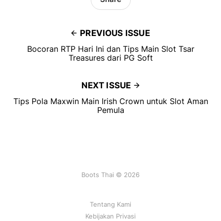
PREVIOUS ISSUE
Bocoran RTP Hari Ini dan Tips Main Slot Tsar
Treasures dari PG Soft
NEXT ISSUE
Tips Pola Maxwin Main Irish Crown untuk Slot Aman
Pemula
Boots Thai © 2026
Tentang Kami
Kebijakan Privasi