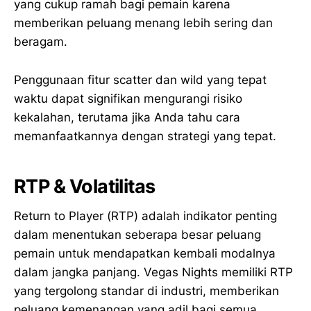
yang cukup ramah bagi pemain karena
memberikan peluang menang lebih sering dan
beragam.
Penggunaan fitur scatter dan wild yang tepat
waktu dapat signifikan mengurangi risiko
kekalahan, terutama jika Anda tahu cara
memanfaatkannya dengan strategi yang tepat.
RTP & Volatilitas
Return to Player (RTP) adalah indikator penting
dalam menentukan seberapa besar peluang
pemain untuk mendapatkan kembali modalnya
dalam jangka panjang. Vegas Nights memiliki RTP
yang tergolong standar di industri, memberikan
peluang kemenangan yang adil bagi semua