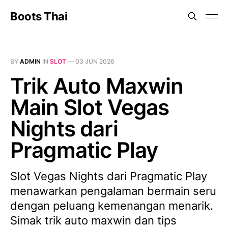
Boots Thai
BY
ADMIN
IN
SLOT
—
03 JUN 2026
Trik Auto Maxwin
Main Slot Vegas
Nights dari
Pragmatic Play
Slot Vegas Nights dari Pragmatic Play
menawarkan pengalaman bermain seru
dengan peluang kemenangan menarik.
Simak trik auto maxwin dan tips