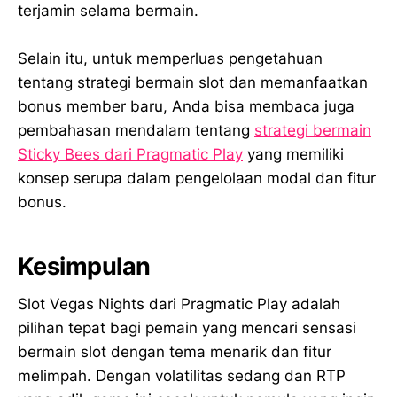
terjamin selama bermain.
Selain itu, untuk memperluas pengetahuan
tentang strategi bermain slot dan memanfaatkan
bonus member baru, Anda bisa membaca juga
pembahasan mendalam tentang
strategi bermain
Sticky Bees dari Pragmatic Play
yang memiliki
konsep serupa dalam pengelolaan modal dan fitur
bonus.
Kesimpulan
Slot Vegas Nights dari Pragmatic Play adalah
pilihan tepat bagi pemain yang mencari sensasi
bermain slot dengan tema menarik dan fitur
melimpah. Dengan volatilitas sedang dan RTP