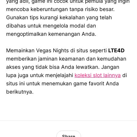
yang adil, game ini cocok untuk pemula yang ingin
mencoba keberuntungan tanpa risiko besar.
Gunakan tips kurangi kekalahan yang telah
dibahas untuk mengelola modal dan
mengoptimalkan kemenangan Anda.
Memainkan Vegas Nights di situs seperti
LTE4D
memberikan jaminan keamanan dan kemudahan
akses yang tidak bisa Anda lewatkan. Jangan
lupa juga untuk menjelajahi
koleksi slot lainnya
di
situs ini untuk menemukan game favorit Anda
berikutnya.
Share