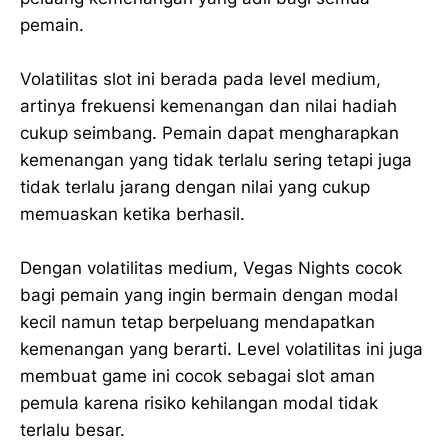
pemain.
Volatilitas slot ini berada pada level medium,
artinya frekuensi kemenangan dan nilai hadiah
cukup seimbang. Pemain dapat mengharapkan
kemenangan yang tidak terlalu sering tetapi juga
tidak terlalu jarang dengan nilai yang cukup
memuaskan ketika berhasil.
Dengan volatilitas medium, Vegas Nights cocok
bagi pemain yang ingin bermain dengan modal
kecil namun tetap berpeluang mendapatkan
kemenangan yang berarti. Level volatilitas ini juga
membuat game ini cocok sebagai slot aman
pemula karena risiko kehilangan modal tidak
terlalu besar.