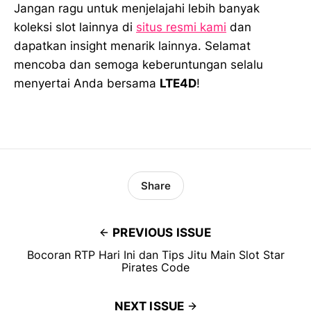
Jangan ragu untuk menjelajahi lebih banyak
koleksi slot lainnya di
situs resmi kami
dan
dapatkan insight menarik lainnya. Selamat
mencoba dan semoga keberuntungan selalu
menyertai Anda bersama
LTE4D
!
Share
PREVIOUS ISSUE
Bocoran RTP Hari Ini dan Tips Jitu Main Slot Star
Pirates Code
NEXT ISSUE