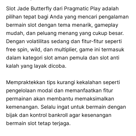
Slot Jade Butterfly dari Pragmatic Play adalah
pilihan tepat bagi Anda yang mencari pengalaman
bermain slot dengan tema menarik, gameplay
mudah, dan peluang menang yang cukup besar.
Dengan volatilitas sedang dan fitur-fitur seperti
free spin, wild, dan multiplier, game ini termasuk
dalam kategori slot aman pemula dan slot anti
kalah yang layak dicoba.
Mempraktekkan tips kurangi kekalahan seperti
pengelolaan modal dan memanfaatkan fitur
permainan akan membantu memaksimalkan
kemenangan. Selalu ingat untuk bermain dengan
bijak dan kontrol bankroll agar kesenangan
bermain slot tetap terjaga.