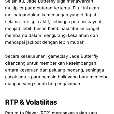
Selain itu, Jade Butterfly juga menawarkan
multiplier pada putaran tertentu. Fitur ini akan
melipatgandakan kemenangan yang didapat
selama free spin aktif, sehingga potensi payout
menjadi lebih besar. Kombinasi fitur ini sangat
membantu dalam mengurangi kekalahan dan
mencapai jackpot dengan lebih mudah.
Secara keseluruhan, gameplay Jade Butterfly
dirancang untuk memberikan keseimbangan
antara keseruan dan peluang menang, sehingga
cocok untuk para pemain baik yang baru mencoba
maupun yang sudah berpengalaman.
RTP & Volatilitas
Return to Player (RTP) merupakan salah satu