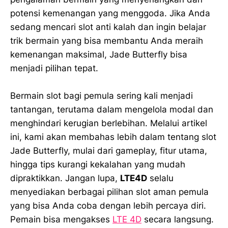
potensi kemenangan yang menggoda. Jika Anda
sedang mencari slot anti kalah dan ingin belajar
trik bermain yang bisa membantu Anda meraih
kemenangan maksimal, Jade Butterfly bisa
menjadi pilihan tepat.
Bermain slot bagi pemula sering kali menjadi
tantangan, terutama dalam mengelola modal dan
menghindari kerugian berlebihan. Melalui artikel
ini, kami akan membahas lebih dalam tentang slot
Jade Butterfly, mulai dari gameplay, fitur utama,
hingga tips kurangi kekalahan yang mudah
dipraktikkan. Jangan lupa,
LTE4D
selalu
menyediakan berbagai pilihan slot aman pemula
yang bisa Anda coba dengan lebih percaya diri.
Pemain bisa mengakses
LTE 4D
secara langsung.