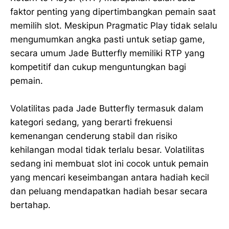
faktor penting yang dipertimbangkan pemain saat
memilih slot. Meskipun Pragmatic Play tidak selalu
mengumumkan angka pasti untuk setiap game,
secara umum Jade Butterfly memiliki RTP yang
kompetitif dan cukup menguntungkan bagi
pemain.
Volatilitas pada Jade Butterfly termasuk dalam
kategori sedang, yang berarti frekuensi
kemenangan cenderung stabil dan risiko
kehilangan modal tidak terlalu besar. Volatilitas
sedang ini membuat slot ini cocok untuk pemain
yang mencari keseimbangan antara hadiah kecil
dan peluang mendapatkan hadiah besar secara
bertahap.