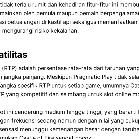
dak terlalu rumit dan kehadiran fitur-fitur ini membu
imainkan oleh pemula maupun pemain berpengalama
si petualangan di kastil api sekaligus memanfaatkan 
mengurangi risiko kekalahan.
tilitas
r (RTP) adalah persentase rata-rata dari taruhan yan
 jangka panjang. Meskipun Pragmatic Play tidak sela
gka spesifik RTP untuk setiap game, umumnya Cast
 yang kompetitif dan seimbang untuk slot online m
i slot ini cenderung medium hingga tinggi, yang berar
gan frekuensi sedang namun dengan nilai yang cuku
sensasi menunggu kemenangan besar dengan taruhan
mukan Castle of Fire sangat cocok.