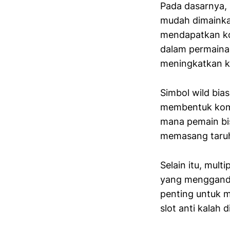
Pada dasarnya, 
mudah dimainka
mendapatkan ko
dalam permainan 
meningkatkan k
Simbol wild bias
membentuk kombi
mana pemain bi
memasang taru
Selain itu, mult
yang menggandak
penting untuk 
slot anti kalah d