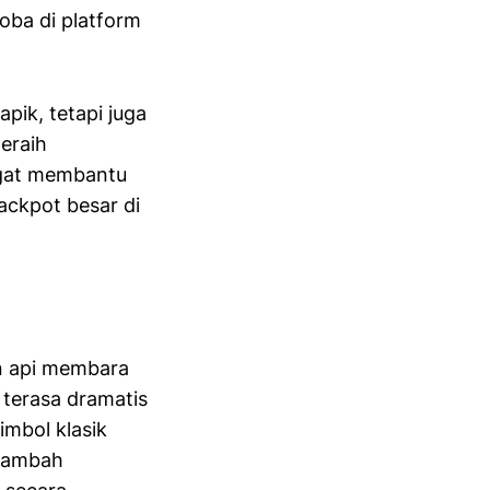
coba di platform
pik, tetapi juga
eraih
ngat membantu
ackpot besar di
an api membara
 terasa dramatis
imbol klasik
enambah