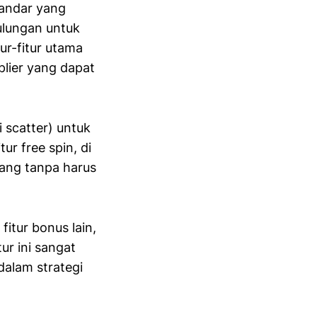
tandar yang
lungan untuk
r-fitur utama
iplier yang dapat
i scatter) untuk
r free spin, di
ang tanpa harus
fitur bonus lain,
ur ini sangat
alam strategi