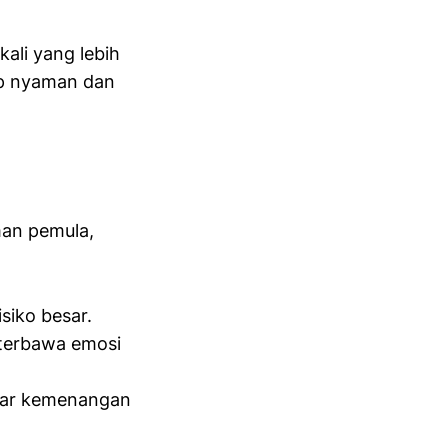
kali yang lebih
tap nyaman dan
an pemula,
siko besar.
 terbawa emosi
esar kemenangan