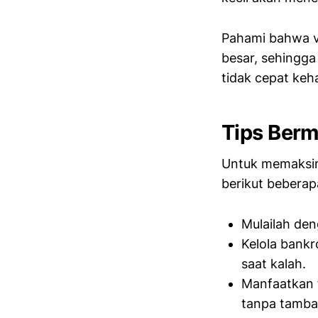
Pahami bahwa vol
besar, sehingga
tidak cepat keh
Tips Berma
Untuk memaksim
berikut beberap
Mulailah den
Kelola bankr
saat kalah.
Manfaatkan 
tanpa tamba