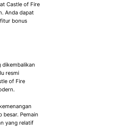
at Castle of Fire
n. Anda dapat
fitur bonus
g dikembalikan
lu resmi
le of Fire
odern.
ti kemenangan
p besar. Pemain
 yang relatif