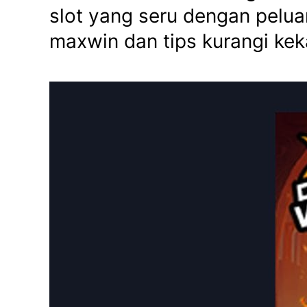
slot yang seru dengan pelua
maxwin dan tips kurangi ke