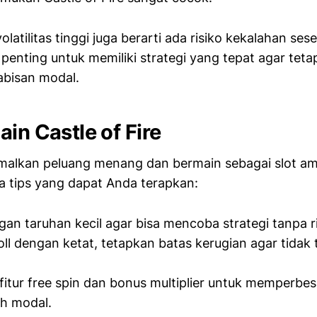
atilitas tinggi juga berarti ada risiko kekalahan sese
 penting untuk memiliki strategi yang tepat agar te
abisan modal.
in Castle of Fire
alkan peluang menang dan bermain sebagai slot am
a tips yang dapat Anda terapkan:
gan taruhan kecil agar bisa mencoba strategi tanpa ri
oll dengan ketat, tetapkan batas kerugian agar tidak
fitur free spin dan bonus multiplier untuk memperb
h modal.