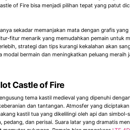
tle of Fire bisa menjadi pilihan tepat yang patut di
hanya sekadar memanjakan mata dengan grafis yang a
itur-fitur menarik yang memudahkan pemain untuk m
lebih, strategi dan tips kurangi kekalahan akan sa
a modal bermain dan meningkatkan peluang meraih j
ot Castle of Fire
mengusung tema kastil medieval yang dipenuhi deng
keberanian dan tantangan. Atmosfer yang diciptakan
akang kastil tua yang dikelilingi oleh api dan simbol-s
, pedang, dan perisai. Suara latar yang dramatis m