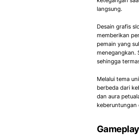
ketegangan saa
langsung.
Desain grafis s
memberikan peng
pemain yang suk
menegangkan. Se
sehingga termas
Melalui tema un
berbeda dari ke
dan aura petua
keberuntungan 
Gameplay 