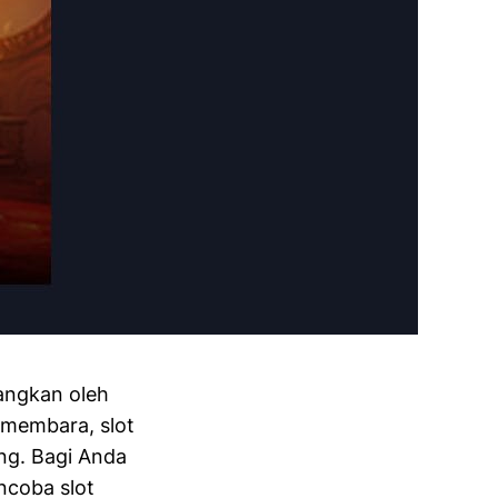
angkan oleh
 membara, slot
ng. Bagi Anda
ncoba slot