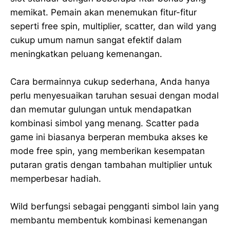
memikat. Pemain akan menemukan fitur-fitur
seperti free spin, multiplier, scatter, dan wild yang
cukup umum namun sangat efektif dalam
meningkatkan peluang kemenangan.
Cara bermainnya cukup sederhana, Anda hanya
perlu menyesuaikan taruhan sesuai dengan modal
dan memutar gulungan untuk mendapatkan
kombinasi simbol yang menang. Scatter pada
game ini biasanya berperan membuka akses ke
mode free spin, yang memberikan kesempatan
putaran gratis dengan tambahan multiplier untuk
memperbesar hadiah.
Wild berfungsi sebagai pengganti simbol lain yang
membantu membentuk kombinasi kemenangan