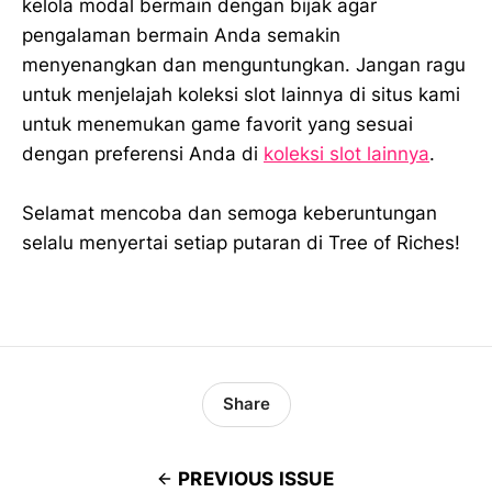
kelola modal bermain dengan bijak agar
pengalaman bermain Anda semakin
menyenangkan dan menguntungkan. Jangan ragu
untuk menjelajah koleksi slot lainnya di situs kami
untuk menemukan game favorit yang sesuai
dengan preferensi Anda di
koleksi slot lainnya
.
Selamat mencoba dan semoga keberuntungan
selalu menyertai setiap putaran di Tree of Riches!
Share
PREVIOUS ISSUE