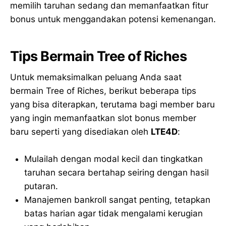
memilih taruhan sedang dan memanfaatkan fitur
bonus untuk menggandakan potensi kemenangan.
Tips Bermain Tree of Riches
Untuk memaksimalkan peluang Anda saat
bermain Tree of Riches, berikut beberapa tips
yang bisa diterapkan, terutama bagi member baru
yang ingin memanfaatkan slot bonus member
baru seperti yang disediakan oleh
LTE4D
:
Mulailah dengan modal kecil dan tingkatkan
taruhan secara bertahap seiring dengan hasil
putaran.
Manajemen bankroll sangat penting, tetapkan
batas harian agar tidak mengalami kerugian