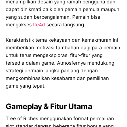
menampilkan desain yang ramah pengguna dan
dapat dinikmati baik oleh pemain pemula maupun
yang sudah berpengalaman. Pemain bisa
mengakses
lte4d
secara langsung.
Karakteristik tema kekayaan dan kemakmuran ini
memberikan motivasi tambahan bagi para pemain
untuk terus mengeksplorasi fitur-fitur yang
tersedia dalam game. Atmosfernya mendukung
strategi bermain jangka panjang dengan
mengkombinasikan kesabaran dan pemilihan
game yang tepat.
Gameplay & Fitur Utama
Tree of Riches menggunakan format permainan
slot standar dengan beberapa fitur bonus yang