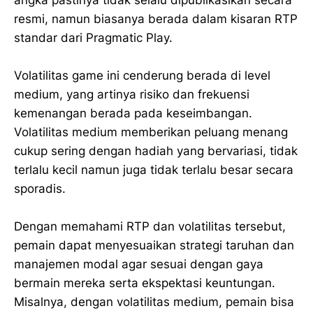
resmi, namun biasanya berada dalam kisaran RTP
standar dari Pragmatic Play.
Volatilitas game ini cenderung berada di level
medium, yang artinya risiko dan frekuensi
kemenangan berada pada keseimbangan.
Volatilitas medium memberikan peluang menang
cukup sering dengan hadiah yang bervariasi, tidak
terlalu kecil namun juga tidak terlalu besar secara
sporadis.
Dengan memahami RTP dan volatilitas tersebut,
pemain dapat menyesuaikan strategi taruhan dan
manajemen modal agar sesuai dengan gaya
bermain mereka serta ekspektasi keuntungan.
Misalnya, dengan volatilitas medium, pemain bisa