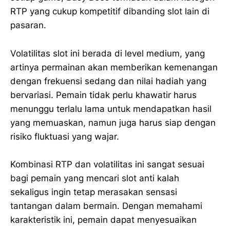
RTP yang cukup kompetitif dibanding slot lain di
pasaran.
Volatilitas slot ini berada di level medium, yang
artinya permainan akan memberikan kemenangan
dengan frekuensi sedang dan nilai hadiah yang
bervariasi. Pemain tidak perlu khawatir harus
menunggu terlalu lama untuk mendapatkan hasil
yang memuaskan, namun juga harus siap dengan
risiko fluktuasi yang wajar.
Kombinasi RTP dan volatilitas ini sangat sesuai
bagi pemain yang mencari slot anti kalah
sekaligus ingin tetap merasakan sensasi
tantangan dalam bermain. Dengan memahami
karakteristik ini, pemain dapat menyesuaikan