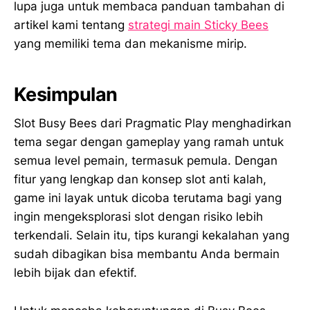
lupa juga untuk membaca panduan tambahan di
artikel kami tentang
strategi main Sticky Bees
yang memiliki tema dan mekanisme mirip.
Kesimpulan
Slot Busy Bees dari Pragmatic Play menghadirkan
tema segar dengan gameplay yang ramah untuk
semua level pemain, termasuk pemula. Dengan
fitur yang lengkap dan konsep slot anti kalah,
game ini layak untuk dicoba terutama bagi yang
ingin mengeksplorasi slot dengan risiko lebih
terkendali. Selain itu, tips kurangi kekalahan yang
sudah dibagikan bisa membantu Anda bermain
lebih bijak dan efektif.