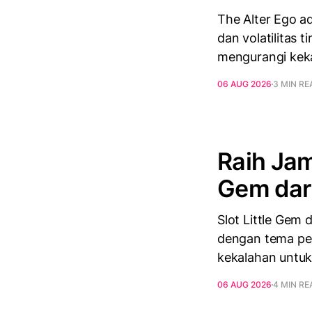
The Alter Ego a
dan volatilitas 
mengurangi keka
06 AUG 2026
3 MIN RE
Raih Jam
Gem dari
Slot Little Gem
dengan tema per
kekalahan untuk 
06 AUG 2026
4 MIN RE