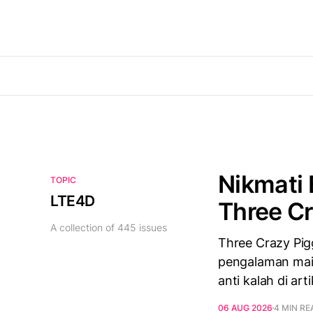
Nikmati
TOPIC
LTE4D
Three Cr
A collection of 445 issues
Three Crazy Pig
pengalaman main
anti kalah di artik
06 AUG 2026
4 MIN RE