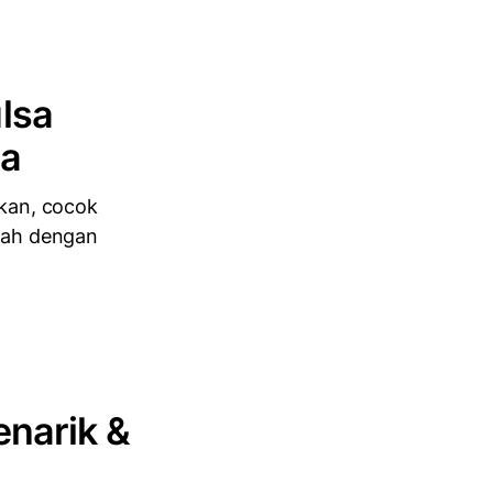
lsa
la
kan, cocok
alah dengan
enarik &