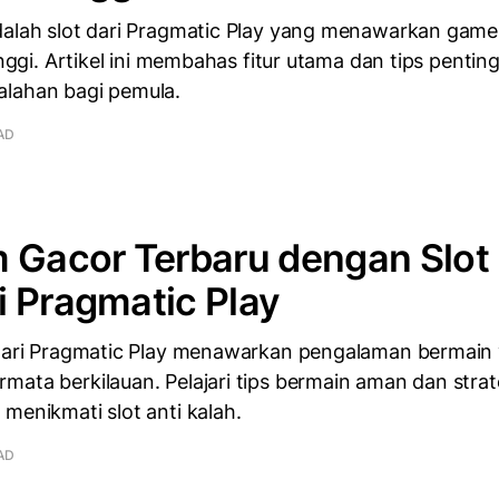
dalah slot dari Pragmatic Play yang menawarkan game
tinggi. Artikel ini membahas fitur utama dan tips pentin
lahan bagi pemula.
AD
 Gacor Terbaru dengan Slot L
 Pragmatic Play
 dari Pragmatic Play menawarkan pengalaman bermain
mata berkilauan. Pelajari tips bermain aman dan strat
menikmati slot anti kalah.
AD