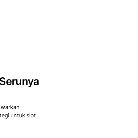
Serunya
nawarkan
egi untuk slot