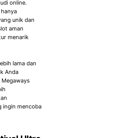
di online.
k hanya
yang unik dan
slot aman
tur menarik
lebih lama dan
ak Anda
ra Megaways
bih
kan
g ingin mencoba