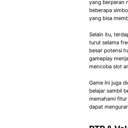
yang berperan 
beberapa simbol 
yang bisa memb
Selain itu, ter
turut selama fre
besar potensi h
gameplay menjad
mencoba slot an
Game ini juga d
belajar sambil 
memahami fitur
dapat menguran