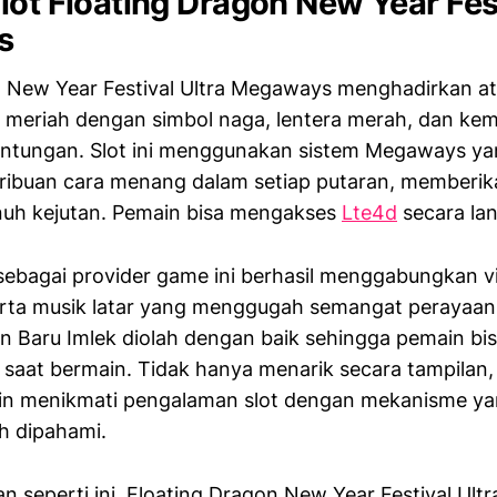
lot Floating Dragon New Year Fest
s
n New Year Festival Ultra Megaways menghadirkan a
 meriah dengan simbol naga, lentera merah, dan ke
untungan. Slot ini menggunakan sistem Megaways y
ibuan cara menang dalam setiap putaran, memberik
nuh kejutan. Pemain bisa mengakses
Lte4d
secara la
sebagai provider game ini berhasil menggabungkan v
rta musik latar yang menggugah semangat perayaa
un Baru Imlek diolah dengan baik sehingga pemain b
 saat bermain. Tidak hanya menarik secara tampilan, 
n menikmati pengalaman slot dengan mekanisme y
h dipahami.
n seperti ini, Floating Dragon New Year Festival Ul