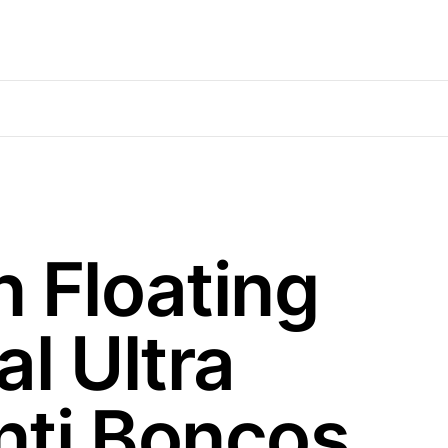
 Floating
l Ultra
nti Boncos