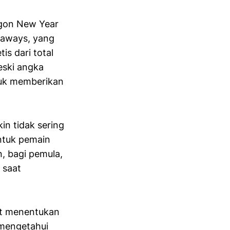
agon New Year
gaways, yang
is dari total
eski angka
ntuk memberikan
in tidak sering
untuk pemain
, bagi pemula,
 saat
at menentukan
 mengetahui