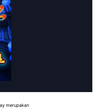
Play merupakan