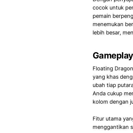
cocok untuk pe
pemain berpenga
menemukan berb
lebih besar, me
Gameplay 
Floating Dragon
yang khas deng
ubah tiap putar
Anda cukup mem
kolom dengan ju
Fitur utama yan
menggantikan s