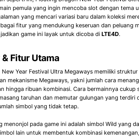
main pemula yang ingin mencoba slot dengan tema un
laman yang mencari variasi baru dalam koleksi mer
agai fitur yang mendukung keseruan dan peluang 
njadikan game ini layak untuk dicoba di
LTE4D
.
& Fitur Utama
 New Year Festival Ultra Megaways memiliki struktu
an mekanisme Megaways, yakni jumlah cara menang
an hingga ribuan kombinasi. Cara bermainnya cukup 
asang taruhan dan memutar gulungan yang terdiri d
mlah simbol yang tidak tetap.
g menonjol pada game ini adalah simbol Wild yang d
imbol lain untuk membentuk kombinasi kemenangan, 