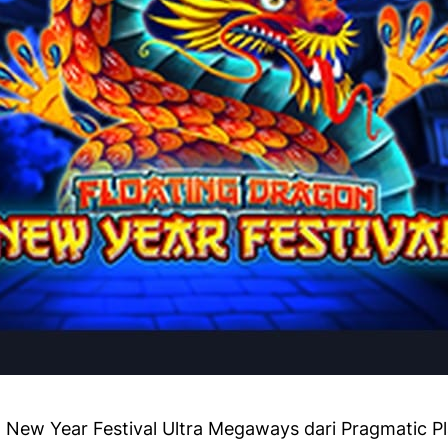
 New Year Festival Ultra Megaways dari Pragmatic 