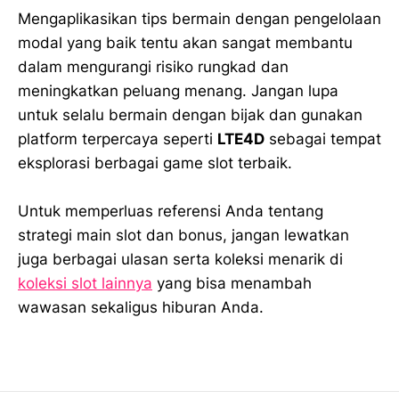
Mengaplikasikan tips bermain dengan pengelolaan
modal yang baik tentu akan sangat membantu
dalam mengurangi risiko rungkad dan
meningkatkan peluang menang. Jangan lupa
untuk selalu bermain dengan bijak dan gunakan
platform terpercaya seperti
LTE4D
sebagai tempat
eksplorasi berbagai game slot terbaik.
Untuk memperluas referensi Anda tentang
strategi main slot dan bonus, jangan lewatkan
juga berbagai ulasan serta koleksi menarik di
koleksi slot lainnya
yang bisa menambah
wawasan sekaligus hiburan Anda.