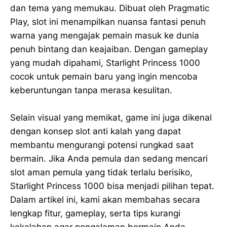
dan tema yang memukau. Dibuat oleh Pragmatic
Play, slot ini menampilkan nuansa fantasi penuh
warna yang mengajak pemain masuk ke dunia
penuh bintang dan keajaiban. Dengan gameplay
yang mudah dipahami, Starlight Princess 1000
cocok untuk pemain baru yang ingin mencoba
keberuntungan tanpa merasa kesulitan.
Selain visual yang memikat, game ini juga dikenal
dengan konsep slot anti kalah yang dapat
membantu mengurangi potensi rungkad saat
bermain. Jika Anda pemula dan sedang mencari
slot aman pemula yang tidak terlalu berisiko,
Starlight Princess 1000 bisa menjadi pilihan tepat.
Dalam artikel ini, kami akan membahas secara
lengkap fitur, gameplay, serta tips kurangi