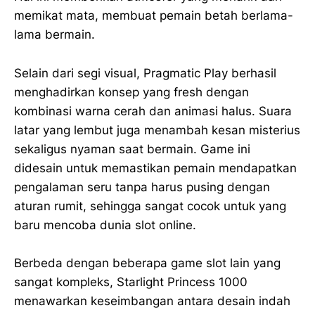
memikat mata, membuat pemain betah berlama-
lama bermain.
Selain dari segi visual, Pragmatic Play berhasil
menghadirkan konsep yang fresh dengan
kombinasi warna cerah dan animasi halus. Suara
latar yang lembut juga menambah kesan misterius
sekaligus nyaman saat bermain. Game ini
didesain untuk memastikan pemain mendapatkan
pengalaman seru tanpa harus pusing dengan
aturan rumit, sehingga sangat cocok untuk yang
baru mencoba dunia slot online.
Berbeda dengan beberapa game slot lain yang
sangat kompleks, Starlight Princess 1000
menawarkan keseimbangan antara desain indah