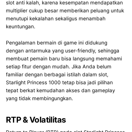
slot anti kalah, karena kesempatan mendapatkan
multiplier cukup besar memberikan peluang untuk
menutupi kekalahan sekaligus menambah
keuntungan.
Pengalaman bermain di game ini didukung
dengan antarmuka yang user-friendly, sehingga
membuat pemain baru bisa langsung memahami
setiap fitur dengan mudah. Jika Anda belum
familiar dengan berbagai istilah dalam slot,
Starlight Princess 1000 tetap bisa jadi pilihan
tepat berkat kemudahan akses dan gameplay
yang tidak membingungkan.
RTP & Volatilitas