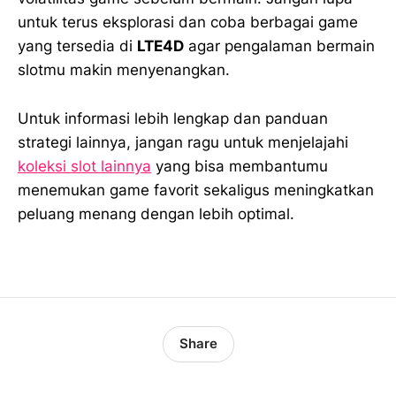
untuk terus eksplorasi dan coba berbagai game
yang tersedia di
LTE4D
agar pengalaman bermain
slotmu makin menyenangkan.
Untuk informasi lebih lengkap dan panduan
strategi lainnya, jangan ragu untuk menjelajahi
koleksi slot lainnya
yang bisa membantumu
menemukan game favorit sekaligus meningkatkan
peluang menang dengan lebih optimal.
Share