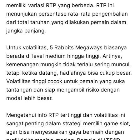
memiliki variasi RTP yang berbeda. RTP ini
menunjukan persentase rata-rata pengembalian
dari total taruhan yang dilakukan pemain dalam
jangka panjang.
Untuk volatilitas, 5 Rabbits Megaways biasanya
berada di level medium hingga tinggi. Artinya,
kemenangan mungkin tidak terlalu sering muncul,
tetapi ketika datang, hadiahnya bisa cukup besar.
Volatilitas tinggi cocok untuk pemain yang suka
tantangan dan siap mengambil risiko dengan
modal lebih besar.
Mengetahui info RTP tertinggi dan volatilitas ini
sangat penting dalam strategi memilih game slot,
agar bisa menyesuaikan gaya bermain dengan