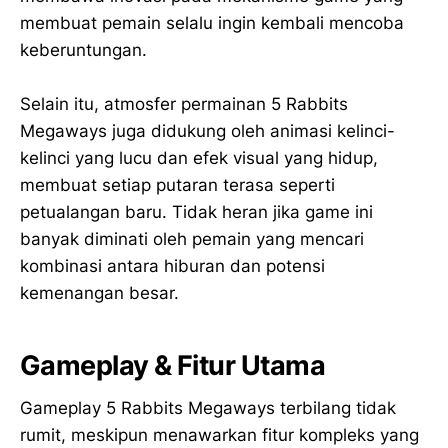
membuat pemain selalu ingin kembali mencoba
keberuntungan.
Selain itu, atmosfer permainan 5 Rabbits
Megaways juga didukung oleh animasi kelinci-
kelinci yang lucu dan efek visual yang hidup,
membuat setiap putaran terasa seperti
petualangan baru. Tidak heran jika game ini
banyak diminati oleh pemain yang mencari
kombinasi antara hiburan dan potensi
kemenangan besar.
Gameplay & Fitur Utama
Gameplay 5 Rabbits Megaways terbilang tidak
rumit, meskipun menawarkan fitur kompleks yang