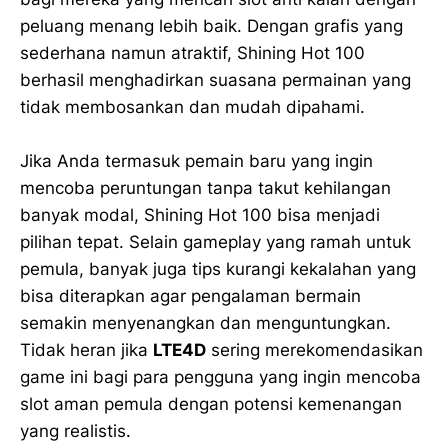
peluang menang lebih baik. Dengan grafis yang
sederhana namun atraktif, Shining Hot 100
berhasil menghadirkan suasana permainan yang
tidak membosankan dan mudah dipahami.
Jika Anda termasuk pemain baru yang ingin
mencoba peruntungan tanpa takut kehilangan
banyak modal, Shining Hot 100 bisa menjadi
pilihan tepat. Selain gameplay yang ramah untuk
pemula, banyak juga tips kurangi kekalahan yang
bisa diterapkan agar pengalaman bermain
semakin menyenangkan dan menguntungkan.
Tidak heran jika
LTE4D
sering merekomendasikan
game ini bagi para pengguna yang ingin mencoba
slot aman pemula dengan potensi kemenangan
yang realistis.