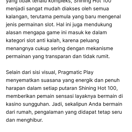
yang tidak terlalu kompleks, Shining Hot 100
menjadi sangat mudah diakses oleh semua
kalangan, terutama pemula yang baru mengenal
jenis permainan slot. Hal ini juga mendukung
alasan mengapa game ini masuk ke dalam
kategori slot anti kalah, karena peluang
menangnya cukup sering dengan mekanisme
permainan yang transparan dan tidak rumit.
Selain dari sisi visual, Pragmatic Play
menyematkan suasana yang energik dan penuh
harapan dalam setiap putaran Shining Hot 100,
memberikan pemain sensasi layaknya bermain di
kasino sungguhan. Jadi, sekalipun Anda bermain
dari rumah, pengalaman yang didapat tetap seru
dan menghibur.