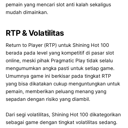
pemain yang mencari slot anti kalah sekaligus
mudah dimainkan.
RTP & Volatilitas
Return to Player (RTP) untuk Shining Hot 100
berada pada level yang kompetitif di pasar slot
online, meski pihak Pragmatic Play tidak selalu
mengumumkan angka pasti untuk setiap game.
Umumnya game ini berkisar pada tingkat RTP
yang bisa dikatakan cukup menguntungkan untuk
pemain, memberikan peluang menang yang
sepadan dengan risiko yang diambil.
Dari segi volatilitas, Shining Hot 100 dikategorikan
sebagai game dengan tingkat volatilitas sedang.