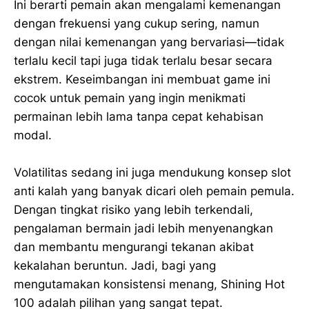
Ini berarti pemain akan mengalami kemenangan
dengan frekuensi yang cukup sering, namun
dengan nilai kemenangan yang bervariasi—tidak
terlalu kecil tapi juga tidak terlalu besar secara
ekstrem. Keseimbangan ini membuat game ini
cocok untuk pemain yang ingin menikmati
permainan lebih lama tanpa cepat kehabisan
modal.
Volatilitas sedang ini juga mendukung konsep slot
anti kalah yang banyak dicari oleh pemain pemula.
Dengan tingkat risiko yang lebih terkendali,
pengalaman bermain jadi lebih menyenangkan
dan membantu mengurangi tekanan akibat
kekalahan beruntun. Jadi, bagi yang
mengutamakan konsistensi menang, Shining Hot
100 adalah pilihan yang sangat tepat.