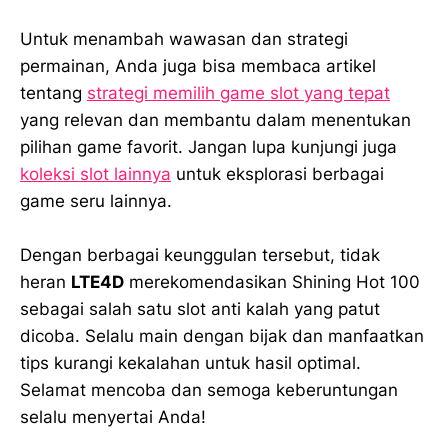
Untuk menambah wawasan dan strategi
permainan, Anda juga bisa membaca artikel
tentang
strategi memilih game slot yang tepat
yang relevan dan membantu dalam menentukan
pilihan game favorit. Jangan lupa kunjungi juga
koleksi slot lainnya
untuk eksplorasi berbagai
game seru lainnya.
Dengan berbagai keunggulan tersebut, tidak
heran
LTE4D
merekomendasikan Shining Hot 100
sebagai salah satu slot anti kalah yang patut
dicoba. Selalu main dengan bijak dan manfaatkan
tips kurangi kekalahan untuk hasil optimal.
Selamat mencoba dan semoga keberuntungan
selalu menyertai Anda!