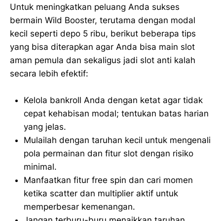
Untuk meningkatkan peluang Anda sukses
bermain Wild Booster, terutama dengan modal
kecil seperti depo 5 ribu, berikut beberapa tips
yang bisa diterapkan agar Anda bisa main slot
aman pemula dan sekaligus jadi slot anti kalah
secara lebih efektif:
Kelola bankroll Anda dengan ketat agar tidak
cepat kehabisan modal; tentukan batas harian
yang jelas.
Mulailah dengan taruhan kecil untuk mengenali
pola permainan dan fitur slot dengan risiko
minimal.
Manfaatkan fitur free spin dan cari momen
ketika scatter dan multiplier aktif untuk
memperbesar kemenangan.
Jangan terburu-buru menaikkan taruhan,