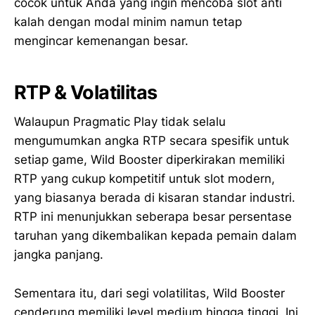
cocok untuk Anda yang ingin mencoba slot anti
kalah dengan modal minim namun tetap
mengincar kemenangan besar.
RTP & Volatilitas
Walaupun Pragmatic Play tidak selalu
mengumumkan angka RTP secara spesifik untuk
setiap game, Wild Booster diperkirakan memiliki
RTP yang cukup kompetitif untuk slot modern,
yang biasanya berada di kisaran standar industri.
RTP ini menunjukkan seberapa besar persentase
taruhan yang dikembalikan kepada pemain dalam
jangka panjang.
Sementara itu, dari segi volatilitas, Wild Booster
cenderung memiliki level medium hingga tinggi. Ini