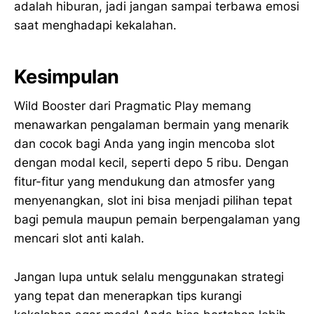
adalah hiburan, jadi jangan sampai terbawa emosi
saat menghadapi kekalahan.
Kesimpulan
Wild Booster dari Pragmatic Play memang
menawarkan pengalaman bermain yang menarik
dan cocok bagi Anda yang ingin mencoba slot
dengan modal kecil, seperti depo 5 ribu. Dengan
fitur-fitur yang mendukung dan atmosfer yang
menyenangkan, slot ini bisa menjadi pilihan tepat
bagi pemula maupun pemain berpengalaman yang
mencari slot anti kalah.
Jangan lupa untuk selalu menggunakan strategi
yang tepat dan menerapkan tips kurangi