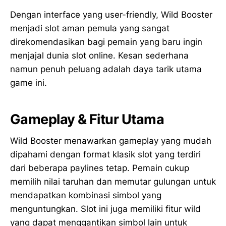
Dengan interface yang user-friendly, Wild Booster
menjadi slot aman pemula yang sangat
direkomendasikan bagi pemain yang baru ingin
menjajal dunia slot online. Kesan sederhana
namun penuh peluang adalah daya tarik utama
game ini.
Gameplay & Fitur Utama
Wild Booster menawarkan gameplay yang mudah
dipahami dengan format klasik slot yang terdiri
dari beberapa paylines tetap. Pemain cukup
memilih nilai taruhan dan memutar gulungan untuk
mendapatkan kombinasi simbol yang
menguntungkan. Slot ini juga memiliki fitur wild
yang dapat menggantikan simbol lain untuk