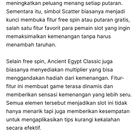
meningkatkan peluang menang setiap putaran.
Sementara itu, simbol Scatter biasanya menjadi
kunci membuka fitur free spin atau putaran gratis,
salah satu fitur favorit para pemain slot yang ingin
memaksimalkan kemenangan tanpa harus
menambah taruhan.
Selain free spin, Ancient Egypt Classic juga
biasanya menyediakan multiplier yang bisa
menggandakan hadiah dari kemenangan. Fitur-
fitur ini membuat game terasa dinamis dan
memberikan sensasi kemenangan yang lebih seru.
Semua elemen tersebut menjadikan slot ini tidak
hanya menarik tapi juga memberikan kesempatan
untuk mengaplikasikan tips kurangi kekalahan
secara efektif.