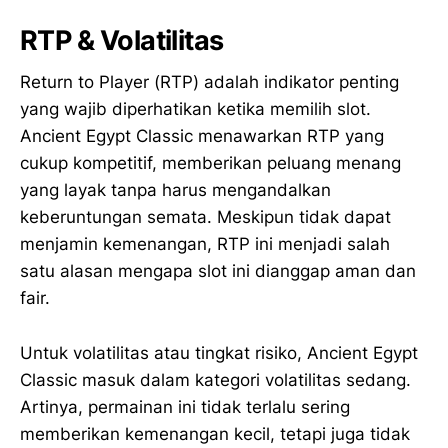
RTP & Volatilitas
Return to Player (RTP) adalah indikator penting
yang wajib diperhatikan ketika memilih slot.
Ancient Egypt Classic menawarkan RTP yang
cukup kompetitif, memberikan peluang menang
yang layak tanpa harus mengandalkan
keberuntungan semata. Meskipun tidak dapat
menjamin kemenangan, RTP ini menjadi salah
satu alasan mengapa slot ini dianggap aman dan
fair.
Untuk volatilitas atau tingkat risiko, Ancient Egypt
Classic masuk dalam kategori volatilitas sedang.
Artinya, permainan ini tidak terlalu sering
memberikan kemenangan kecil, tetapi juga tidak