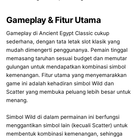
Gameplay & Fitur Utama
Gameplay di Ancient Egypt Classic cukup
sederhana, dengan tata letak slot klasik yang
mudah dimengerti penggunanya. Pemain tinggal
memasang taruhan sesuai budget dan memutar
gulungan untuk mendapatkan kombinasi simbol
kemenangan. Fitur utama yang menyemarakkan
game ini adalah kehadiran simbol Wild dan
Scatter yang membuka peluang lebih besar untuk
menang.
Simbol Wild di dalam permainan ini berfungsi
menggantikan simbol lain (kecuali Scatter) untuk
membentuk kombinasi kemenangan, sehingga