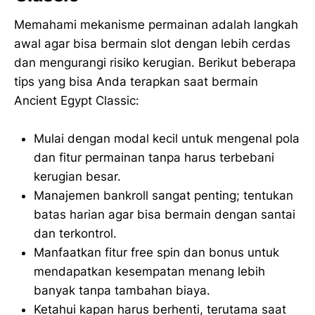
Memahami mekanisme permainan adalah langkah
awal agar bisa bermain slot dengan lebih cerdas
dan mengurangi risiko kerugian. Berikut beberapa
tips yang bisa Anda terapkan saat bermain
Ancient Egypt Classic:
Mulai dengan modal kecil untuk mengenal pola
dan fitur permainan tanpa harus terbebani
kerugian besar.
Manajemen bankroll sangat penting; tentukan
batas harian agar bisa bermain dengan santai
dan terkontrol.
Manfaatkan fitur free spin dan bonus untuk
mendapatkan kesempatan menang lebih
banyak tanpa tambahan biaya.
Ketahui kapan harus berhenti, terutama saat