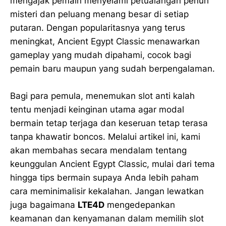
mengajak pemain menyelami petualangan penuh
misteri dan peluang menang besar di setiap
putaran. Dengan popularitasnya yang terus
meningkat, Ancient Egypt Classic menawarkan
gameplay yang mudah dipahami, cocok bagi
pemain baru maupun yang sudah berpengalaman.
Bagi para pemula, menemukan slot anti kalah
tentu menjadi keinginan utama agar modal
bermain tetap terjaga dan keseruan tetap terasa
tanpa khawatir boncos. Melalui artikel ini, kami
akan membahas secara mendalam tentang
keunggulan Ancient Egypt Classic, mulai dari tema
hingga tips bermain supaya Anda lebih paham
cara meminimalisir kekalahan. Jangan lewatkan
juga bagaimana
LTE4D
mengedepankan
keamanan dan kenyamanan dalam memilih slot