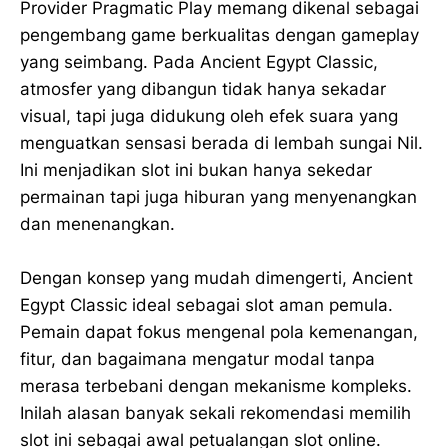
Provider Pragmatic Play memang dikenal sebagai
pengembang game berkualitas dengan gameplay
yang seimbang. Pada Ancient Egypt Classic,
atmosfer yang dibangun tidak hanya sekadar
visual, tapi juga didukung oleh efek suara yang
menguatkan sensasi berada di lembah sungai Nil.
Ini menjadikan slot ini bukan hanya sekedar
permainan tapi juga hiburan yang menyenangkan
dan menenangkan.
Dengan konsep yang mudah dimengerti, Ancient
Egypt Classic ideal sebagai slot aman pemula.
Pemain dapat fokus mengenal pola kemenangan,
fitur, dan bagaimana mengatur modal tanpa
merasa terbebani dengan mekanisme kompleks.
Inilah alasan banyak sekali rekomendasi memilih
slot ini sebagai awal petualangan slot online.