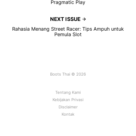
Pragmatic Play
NEXT ISSUE
Rahasia Menang Street Racer: Tips Ampuh untuk
Pemula Slot
Boots Thai © 2026
Tentang Kami
Kebijakan Privasi
Disclaimer
Kontak