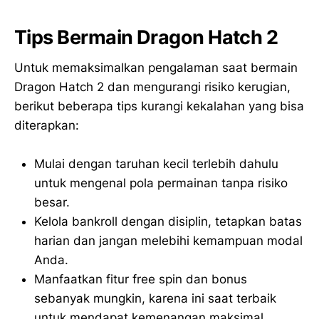
Tips Bermain Dragon Hatch 2
Untuk memaksimalkan pengalaman saat bermain
Dragon Hatch 2 dan mengurangi risiko kerugian,
berikut beberapa tips kurangi kekalahan yang bisa
diterapkan:
Mulai dengan taruhan kecil terlebih dahulu
untuk mengenal pola permainan tanpa risiko
besar.
Kelola bankroll dengan disiplin, tetapkan batas
harian dan jangan melebihi kemampuan modal
Anda.
Manfaatkan fitur free spin dan bonus
sebanyak mungkin, karena ini saat terbaik
untuk mendapat kemenangan maksimal.