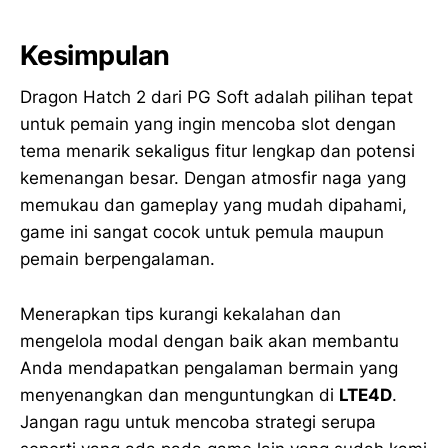
Kesimpulan
Dragon Hatch 2 dari PG Soft adalah pilihan tepat
untuk pemain yang ingin mencoba slot dengan
tema menarik sekaligus fitur lengkap dan potensi
kemenangan besar. Dengan atmosfir naga yang
memukau dan gameplay yang mudah dipahami,
game ini sangat cocok untuk pemula maupun
pemain berpengalaman.
Menerapkan tips kurangi kekalahan dan
mengelola modal dengan baik akan membantu
Anda mendapatkan pengalaman bermain yang
menyenangkan dan menguntungkan di
LTE4D
.
Jangan ragu untuk mencoba strategi serupa