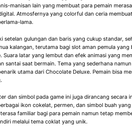
nis-manisan lain yang membuat para pemain merasa 
 digital. Atmosfernya yang colorful dan ceria membuat
berlama-lama.
ki setelan gulungan dan baris yang cukup standar, 
mua kalangan, terutama bagi slot aman pemula yang
ne. Suara latar yang lembut dan efek animasi yang m
 santai saat bermain. Tema yang sederhana namun 
penarik utama dari Chocolate Deluxe. Pemain bisa 
.
kter dan simbol pada game ini juga dirancang secara im
rbagai ikon cokelat, permen, dan simbol buah yang kl
erasa familiar bagi para pemain namun tetap memb
diri melalui tema coklat yang unik.