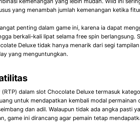
nasi kemenangan yang lebih mudah. Wild ini sering 
usus yang menambah jumlah kemenangan ketika fitur 
r sangat penting dalam game ini, karena ia dapat me
a berkali-kali lipat selama free spin berlangsung. S
olate Deluxe tidak hanya menarik dari segi tampila
play yang menguntungkan.
tilitas
r (RTP) dalam slot Chocolate Deluxe termasuk kategor
eluang untuk mendapatkan kembali modal permainan 
eimbang dan adil. Walaupun tidak ada angka pasti y
an, game ini dirancang agar pemain tetap mendapat