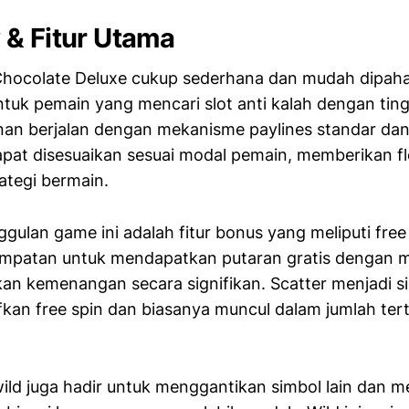
& Fitur Utama
Chocolate Deluxe cukup sederhana dan mudah dipaha
tuk pemain yang mencari slot anti kalah dengan tingk
an berjalan dengan mekanisme paylines standar dan
pat disesuaikan sesuai modal pemain, memberikan fle
ategi bermain.
ggulan game ini adalah fitur bonus yang meliputi free
mpatan untuk mendapatkan putaran gratis dengan mu
an kemenangan secara signifikan. Scatter menjadi s
kan free spin dan biasanya muncul dalam jumlah ter
ur wild juga hadir untuk menggantikan simbol lain dan