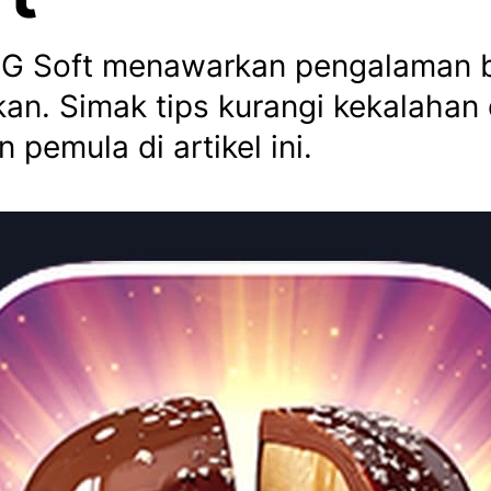
 PG Soft menawarkan pengalaman 
n. Simak tips kurangi kekalahan
 pemula di artikel ini.