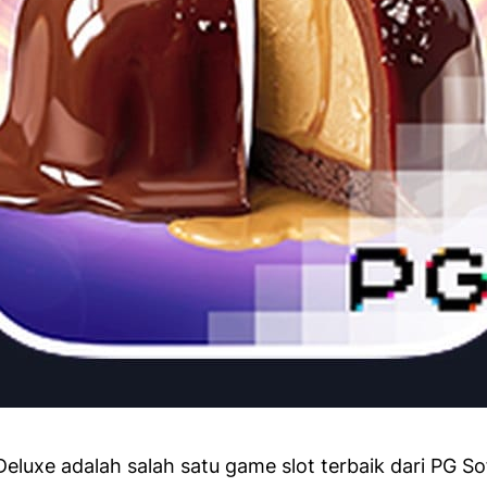
Deluxe adalah salah satu game slot terbaik dari PG So