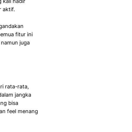
kali hadir
aktif.
nggandakan
emua fitur ini
n namun juga
i rata-rata,
dalam jangka
ang bisa
kan feel menang