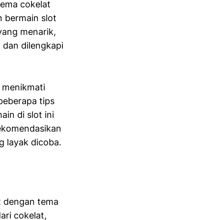
ema cokelat
 bermain slot
yang menarik,
 dan dilengkapi
s menikmati
beberapa tips
n di slot ini
komendasikan
g layak dicoba.
t dengan tema
ri cokelat,