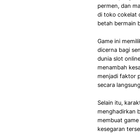
permen, dan ma
di toko cokelat
betah bermain 
Game ini memili
dicerna bagi se
dunia slot onli
menambah kesan
menjadi faktor 
secara langsung
Selain itu, kara
menghadirkan be
membuat game t
kesegaran tersen