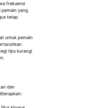
wa frekuensi
i pemain yang
gus tetap
pat untuk pemain
ertaruhkan
egi tips kurangi
in.
kan dan
diterapkan:
fitur khusus