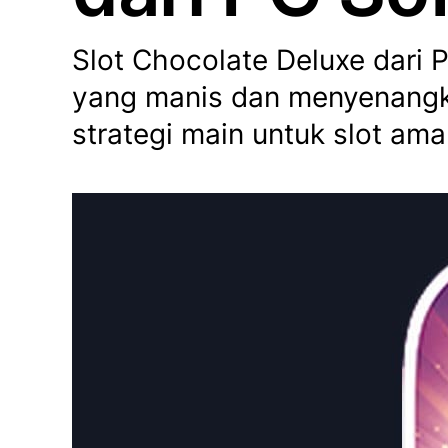
Slot Chocolate Deluxe dari
yang manis dan menyenangka
strategi main untuk slot aman