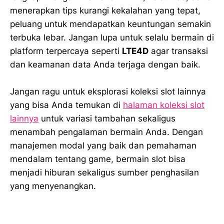
menerapkan tips kurangi kekalahan yang tepat,
peluang untuk mendapatkan keuntungan semakin
terbuka lebar. Jangan lupa untuk selalu bermain di
platform terpercaya seperti
LTE4D
agar transaksi
dan keamanan data Anda terjaga dengan baik.
Jangan ragu untuk eksplorasi koleksi slot lainnya
yang bisa Anda temukan di
halaman koleksi slot
lainnya
untuk variasi tambahan sekaligus
menambah pengalaman bermain Anda. Dengan
manajemen modal yang baik dan pemahaman
mendalam tentang game, bermain slot bisa
menjadi hiburan sekaligus sumber penghasilan
yang menyenangkan.