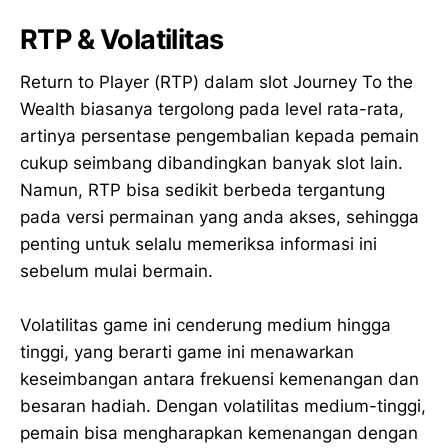
RTP & Volatilitas
Return to Player (RTP) dalam slot Journey To the
Wealth biasanya tergolong pada level rata-rata,
artinya persentase pengembalian kepada pemain
cukup seimbang dibandingkan banyak slot lain.
Namun, RTP bisa sedikit berbeda tergantung
pada versi permainan yang anda akses, sehingga
penting untuk selalu memeriksa informasi ini
sebelum mulai bermain.
Volatilitas game ini cenderung medium hingga
tinggi, yang berarti game ini menawarkan
keseimbangan antara frekuensi kemenangan dan
besaran hadiah. Dengan volatilitas medium-tinggi,
pemain bisa mengharapkan kemenangan dengan