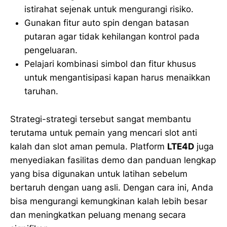
istirahat sejenak untuk mengurangi risiko.
Gunakan fitur auto spin dengan batasan
putaran agar tidak kehilangan kontrol pada
pengeluaran.
Pelajari kombinasi simbol dan fitur khusus
untuk mengantisipasi kapan harus menaikkan
taruhan.
Strategi-strategi tersebut sangat membantu
terutama untuk pemain yang mencari slot anti
kalah dan slot aman pemula. Platform
LTE4D
juga
menyediakan fasilitas demo dan panduan lengkap
yang bisa digunakan untuk latihan sebelum
bertaruh dengan uang asli. Dengan cara ini, Anda
bisa mengurangi kemungkinan kalah lebih besar
dan meningkatkan peluang menang secara