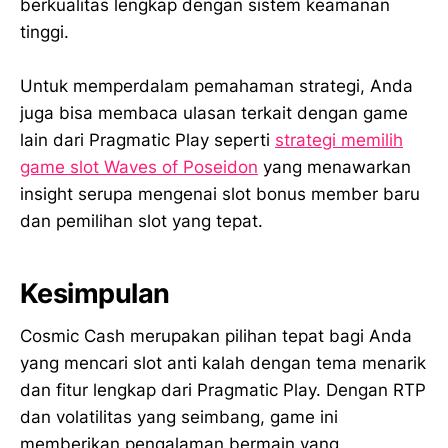
berkualitas lengkap dengan sistem keamanan
tinggi.
Untuk memperdalam pemahaman strategi, Anda
juga bisa membaca ulasan terkait dengan game
lain dari Pragmatic Play seperti
strategi memilih
game slot Waves of Poseidon
yang menawarkan
insight serupa mengenai slot bonus member baru
dan pemilihan slot yang tepat.
Kesimpulan
Cosmic Cash merupakan pilihan tepat bagi Anda
yang mencari slot anti kalah dengan tema menarik
dan fitur lengkap dari Pragmatic Play. Dengan RTP
dan volatilitas yang seimbang, game ini
memberikan pengalaman bermain yang