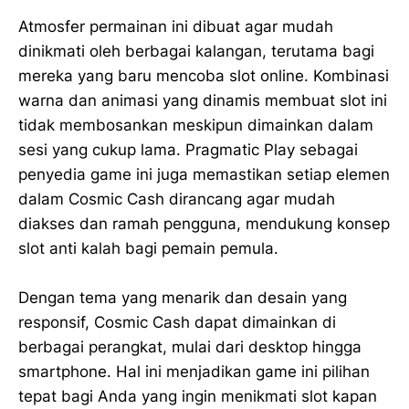
Atmosfer permainan ini dibuat agar mudah
dinikmati oleh berbagai kalangan, terutama bagi
mereka yang baru mencoba slot online. Kombinasi
warna dan animasi yang dinamis membuat slot ini
tidak membosankan meskipun dimainkan dalam
sesi yang cukup lama. Pragmatic Play sebagai
penyedia game ini juga memastikan setiap elemen
dalam Cosmic Cash dirancang agar mudah
diakses dan ramah pengguna, mendukung konsep
slot anti kalah bagi pemain pemula.
Dengan tema yang menarik dan desain yang
responsif, Cosmic Cash dapat dimainkan di
berbagai perangkat, mulai dari desktop hingga
smartphone. Hal ini menjadikan game ini pilihan
tepat bagi Anda yang ingin menikmati slot kapan