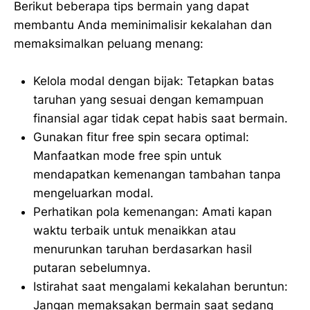
Berikut beberapa tips bermain yang dapat
membantu Anda meminimalisir kekalahan dan
memaksimalkan peluang menang:
Kelola modal dengan bijak: Tetapkan batas
taruhan yang sesuai dengan kemampuan
finansial agar tidak cepat habis saat bermain.
Gunakan fitur free spin secara optimal:
Manfaatkan mode free spin untuk
mendapatkan kemenangan tambahan tanpa
mengeluarkan modal.
Perhatikan pola kemenangan: Amati kapan
waktu terbaik untuk menaikkan atau
menurunkan taruhan berdasarkan hasil
putaran sebelumnya.
Istirahat saat mengalami kekalahan beruntun:
Jangan memaksakan bermain saat sedang