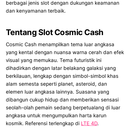
berbagai jenis slot dengan dukungan keamanan
dan kenyamanan terbaik.
Tentang Slot Cosmic Cash
Cosmic Cash menampilkan tema luar angkasa
yang kental dengan nuansa warna cerah dan efek
visual yang memukau. Tema futuristik ini
dihadirkan dengan latar belakang galaksi yang
berkilauan, lengkap dengan simbol-simbol khas
alam semesta seperti planet, asteroid, dan
elemen luar angkasa lainnya. Suasana yang
dibangun cukup hidup dan memberikan sensasi
seolah-olah pemain sedang berpetualang di luar
angkasa untuk mengumpulkan harta karun
kosmik. Referensi terlengkap di
LTE 4D
.