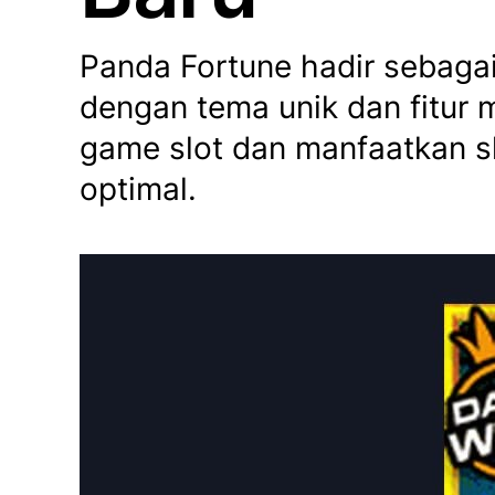
Panda Fortune hadir sebagai
dengan tema unik dan fitur m
game slot dan manfaatkan s
optimal.