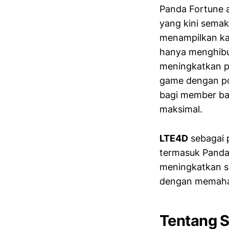
Panda Fortune a
yang kini semak
menampilkan kar
hanya menghibur
meningkatkan p
game dengan po
bagi member ba
maksimal.
LTE4D
sebagai 
termasuk Panda
meningkatkan s
dengan memahami
Tentang S