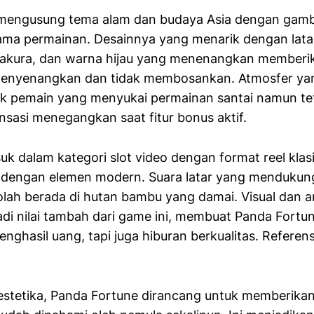
mengusung tema alam dan budaya Asia dengan gam
tama permainan. Desainnya yang menarik dengan lata
akura, dan warna hijau yang menenangkan memberi
enyenangkan dan tidak membosankan. Atmosfer ya
uk pemain yang menyukai permainan santai namun te
asi menegangkan saat fitur bonus aktif.
uk dalam kategori slot video dengan format reel klas
 dengan elemen modern. Suara latar yang menduk
lah berada di hutan bambu yang damai. Visual dan a
adi nilai tambah dari game ini, membuat Panda Fortu
nghasil uang, tapi juga hiburan berkualitas. Referens
i estetika, Panda Fortune dirancang untuk memberik