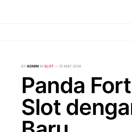
BY
ADMIN
IN
SLOT
—
25 MAY 2026
Panda Fort
Slot deng
Baru