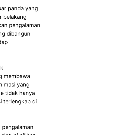
bar panda yang
r belakang
kan pengalaman
ng dibangun
tap
ik
ung membawa
nimasi yang
ne tidak hanya
i terlengkap di
an pengalaman