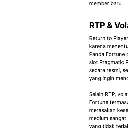
member baru.
RTP & Vola
Return to Playe
karena menentuk
Panda Fortune d
slot Pragmatic P
secara resmi, 
yang ingin mend
Selain RTP, vola
Fortune termasu
merasakan kesei
medium sangat i
yang tidak ter