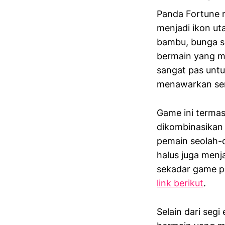
Panda Fortune 
menjadi ikon u
bambu, bunga s
bermain yang m
sangat pas unt
menawarkan sens
Game ini termas
dikombinasikan
pemain seolah-o
halus juga menj
sekadar game pe
link berikut
.
Selain dari seg