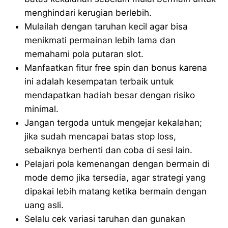
menghindari kerugian berlebih.
Mulailah dengan taruhan kecil agar bisa
menikmati permainan lebih lama dan
memahami pola putaran slot.
Manfaatkan fitur free spin dan bonus karena
ini adalah kesempatan terbaik untuk
mendapatkan hadiah besar dengan risiko
minimal.
Jangan tergoda untuk mengejar kekalahan;
jika sudah mencapai batas stop loss,
sebaiknya berhenti dan coba di sesi lain.
Pelajari pola kemenangan dengan bermain di
mode demo jika tersedia, agar strategi yang
dipakai lebih matang ketika bermain dengan
uang asli.
Selalu cek variasi taruhan dan gunakan