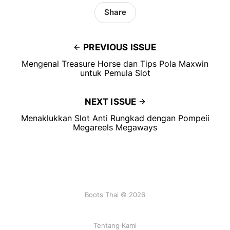
Share
PREVIOUS ISSUE
Mengenal Treasure Horse dan Tips Pola Maxwin
untuk Pemula Slot
NEXT ISSUE
Menaklukkan Slot Anti Rungkad dengan Pompeii
Megareels Megaways
Boots Thai © 2026
Tentang Kami