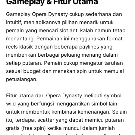
Gameplay & Fitur Utama
Gameplay Opera Dynasty cukup sederhana dan
intuitif, menjadikannya pilihan menarik untuk
pemain yang mencari slot anti kalah namun tetap
menantang. Permainan ini menggunakan format
reels klasik dengan beberapa paylines yang
memberikan berbagai peluang menang dalam
setiap putaran. Pemain cukup mengatur taruhan
sesuai budget dan menekan spin untuk memulai
petualangan.
Fitur utama dari Opera Dynasty meliputi symbol
wild yang berfungsi menggantikan simbol lain
untuk membentuk kombinasi kemenangan. Selain
itu, terdapat scatter yang dapat memicu putaran
gratis (free spin) ketika muncul dalam jumlah