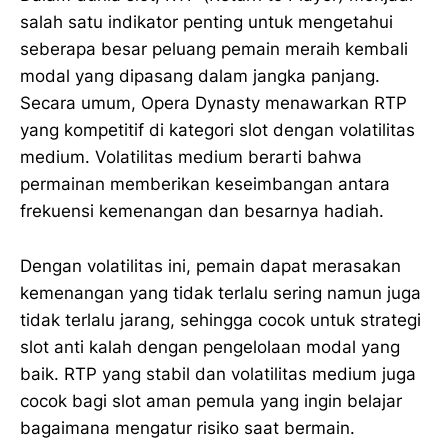
salah satu indikator penting untuk mengetahui
seberapa besar peluang pemain meraih kembali
modal yang dipasang dalam jangka panjang.
Secara umum, Opera Dynasty menawarkan RTP
yang kompetitif di kategori slot dengan volatilitas
medium. Volatilitas medium berarti bahwa
permainan memberikan keseimbangan antara
frekuensi kemenangan dan besarnya hadiah.
Dengan volatilitas ini, pemain dapat merasakan
kemenangan yang tidak terlalu sering namun juga
tidak terlalu jarang, sehingga cocok untuk strategi
slot anti kalah dengan pengelolaan modal yang
baik. RTP yang stabil dan volatilitas medium juga
cocok bagi slot aman pemula yang ingin belajar
bagaimana mengatur risiko saat bermain.