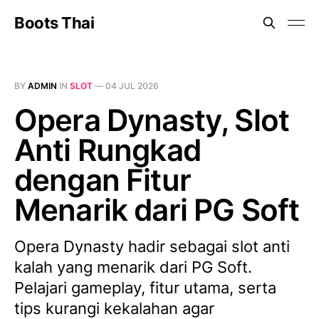
Boots Thai
BY
ADMIN
IN
SLOT
—
04 JUL 2026
Opera Dynasty, Slot
Anti Rungkad
dengan Fitur
Menarik dari PG Soft
Opera Dynasty hadir sebagai slot anti
kalah yang menarik dari PG Soft.
Pelajari gameplay, fitur utama, serta
tips kurangi kekalahan agar