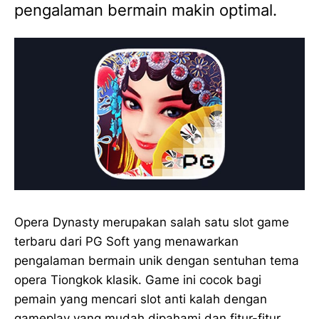
pengalaman bermain makin optimal.
Opera Dynasty merupakan salah satu slot game
terbaru dari PG Soft yang menawarkan
pengalaman bermain unik dengan sentuhan tema
opera Tiongkok klasik. Game ini cocok bagi
pemain yang mencari slot anti kalah dengan
gameplay yang mudah dipahami dan fitur-fitur