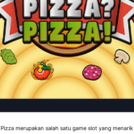
a Pizza merupakan salah satu game slot yang menarik