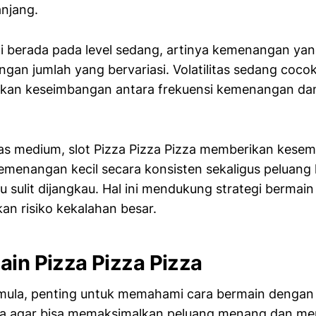
njang.
 ini berada pada level sedang, artinya kemenangan yan
ngan jumlah yang bervariasi. Volatilitas sedang coco
kan keseimbangan antara frekuensi kemenangan dan
tas medium, slot Pizza Pizza Pizza memberikan kese
menangan kecil secara konsisten sekaligus peluang 
lu sulit dijangkau. Hal ini mendukung strategi bermain
an risiko kekalahan besar.
ain Pizza Pizza Pizza
ula, penting untuk memahami cara bermain dengan bi
zza agar bisa memaksimalkan peluang menang dan me