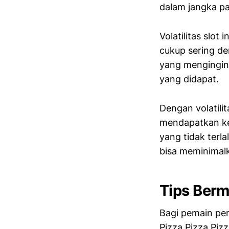
dalam jangka pa
Volatilitas slot
cukup sering de
yang mengingin
yang didapat.
Dengan volatili
mendapatkan ke
yang tidak terla
bisa meminimalk
Tips Berm
Bagi pemain pem
Pizza Pizza Pi