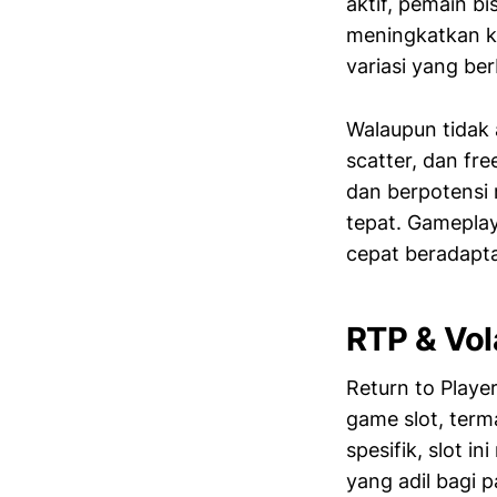
aktif, pemain b
meningkatkan ke
variasi yang b
Walaupun tidak 
scatter, dan fr
dan berpotensi
tepat. Gamepla
cepat beradapta
RTP & Vola
Return to Playe
game slot, term
spesifik, slot 
yang adil bagi 