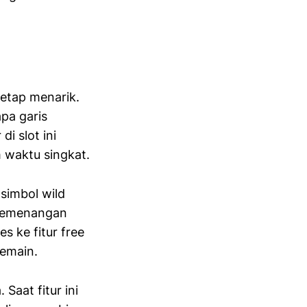
etap menarik.
pa garis
 slot ini
 waktu singkat.
 simbol wild
 kemenangan
s ke fitur free
emain.
 Saat fitur ini