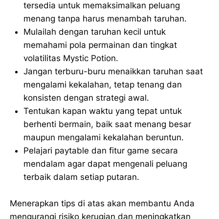
tersedia untuk memaksimalkan peluang
menang tanpa harus menambah taruhan.
Mulailah dengan taruhan kecil untuk
memahami pola permainan dan tingkat
volatilitas Mystic Potion.
Jangan terburu-buru menaikkan taruhan saat
mengalami kekalahan, tetap tenang dan
konsisten dengan strategi awal.
Tentukan kapan waktu yang tepat untuk
berhenti bermain, baik saat menang besar
maupun mengalami kekalahan beruntun.
Pelajari paytable dan fitur game secara
mendalam agar dapat mengenali peluang
terbaik dalam setiap putaran.
Menerapkan tips di atas akan membantu Anda
mengurangi risiko kerugian dan meningkatkan