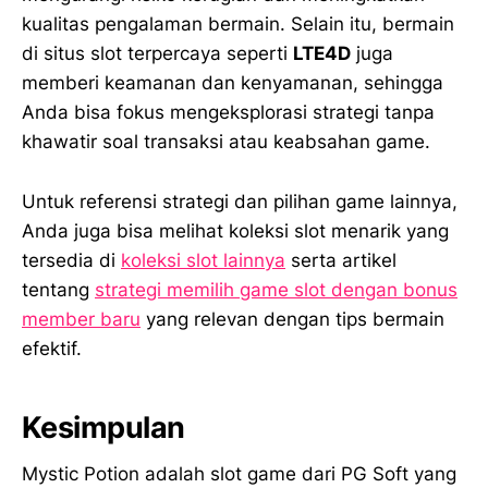
kualitas pengalaman bermain. Selain itu, bermain
di situs slot terpercaya seperti
LTE4D
juga
memberi keamanan dan kenyamanan, sehingga
Anda bisa fokus mengeksplorasi strategi tanpa
khawatir soal transaksi atau keabsahan game.
Untuk referensi strategi dan pilihan game lainnya,
Anda juga bisa melihat koleksi slot menarik yang
tersedia di
koleksi slot lainnya
serta artikel
tentang
strategi memilih game slot dengan bonus
member baru
yang relevan dengan tips bermain
efektif.
Kesimpulan
Mystic Potion adalah slot game dari PG Soft yang