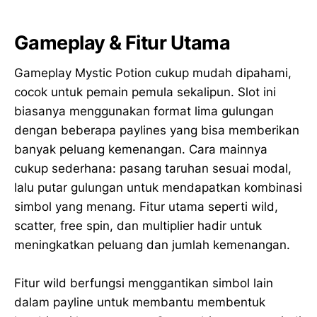
Gameplay & Fitur Utama
Gameplay Mystic Potion cukup mudah dipahami,
cocok untuk pemain pemula sekalipun. Slot ini
biasanya menggunakan format lima gulungan
dengan beberapa paylines yang bisa memberikan
banyak peluang kemenangan. Cara mainnya
cukup sederhana: pasang taruhan sesuai modal,
lalu putar gulungan untuk mendapatkan kombinasi
simbol yang menang. Fitur utama seperti wild,
scatter, free spin, dan multiplier hadir untuk
meningkatkan peluang dan jumlah kemenangan.
Fitur wild berfungsi menggantikan simbol lain
dalam payline untuk membantu membentuk