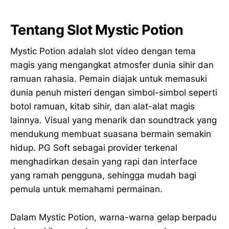
Tentang Slot Mystic Potion
Mystic Potion adalah slot video dengan tema
magis yang mengangkat atmosfer dunia sihir dan
ramuan rahasia. Pemain diajak untuk memasuki
dunia penuh misteri dengan simbol-simbol seperti
botol ramuan, kitab sihir, dan alat-alat magis
lainnya. Visual yang menarik dan soundtrack yang
mendukung membuat suasana bermain semakin
hidup. PG Soft sebagai provider terkenal
menghadirkan desain yang rapi dan interface
yang ramah pengguna, sehingga mudah bagi
pemula untuk memahami permainan.
Dalam Mystic Potion, warna-warna gelap berpadu