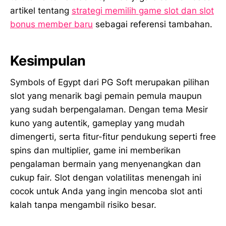
artikel tentang
strategi memilih game slot dan slot
bonus member baru
sebagai referensi tambahan.
Kesimpulan
Symbols of Egypt dari PG Soft merupakan pilihan
slot yang menarik bagi pemain pemula maupun
yang sudah berpengalaman. Dengan tema Mesir
kuno yang autentik, gameplay yang mudah
dimengerti, serta fitur-fitur pendukung seperti free
spins dan multiplier, game ini memberikan
pengalaman bermain yang menyenangkan dan
cukup fair. Slot dengan volatilitas menengah ini
cocok untuk Anda yang ingin mencoba slot anti
kalah tanpa mengambil risiko besar.