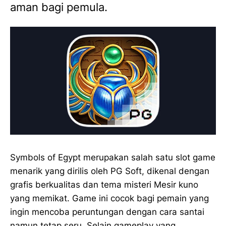
aman bagi pemula.
Symbols of Egypt merupakan salah satu slot game
menarik yang dirilis oleh PG Soft, dikenal dengan
grafis berkualitas dan tema misteri Mesir kuno
yang memikat. Game ini cocok bagi pemain yang
ingin mencoba peruntungan dengan cara santai
namun tetap seru. Selain gameplay yang