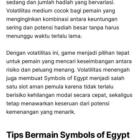
sedang dan jumlah hadiah yang bervariasi.
Volatilitas medium cocok bagi pemain yang
menginginkan kombinasi antara keuntungan
sering dan potensi hadiah besar tanpa harus
menunggu waktu terlalu lama.
Dengan volatilitas ini, game menjadi pilihan tepat
untuk pemain yang mencari keseimbangan antara
risiko dan peluang menang. Volatilitas menengah
juga membuat Symbols of Egypt menjadi salah
satu slot aman pemula karena tidak terlalu
berisiko kehilangan modal secara cepat, sekaligus
tetap menawarkan keseruan dari potensi
kemenangan yang menarik.
Tips Bermain Symbols of Egypt