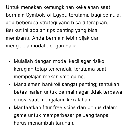
Untuk menekan kemungkinan kekalahan saat
bermain Symbols of Egypt, terutama bagi pemula,
ada beberapa strategi yang bisa diterapkan.
Berikut ini adalah tips penting yang bisa
membantu Anda bermain lebih bijak dan
mengelola modal dengan baik:
Mulailah dengan modal kecil agar risiko
kerugian tetap terkendali, terutama saat
mempelajari mekanisme game.
Manajemen bankroll sangat penting; tentukan
batas harian untuk bermain agar tidak terbawa
emosi saat mengalami kekalahan.
Manfaatkan fitur free spins dan bonus dalam
game untuk memperbesar peluang tanpa
harus menambah taruhan.