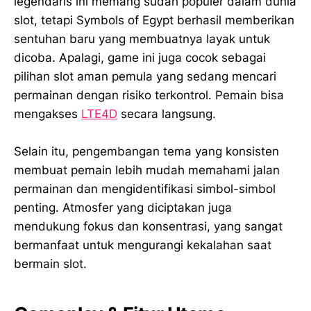
legendaris ini memang sudah populer dalam dunia
slot, tetapi Symbols of Egypt berhasil memberikan
sentuhan baru yang membuatnya layak untuk
dicoba. Apalagi, game ini juga cocok sebagai
pilihan slot aman pemula yang sedang mencari
permainan dengan risiko terkontrol. Pemain bisa
mengakses
LTE4D
secara langsung.
Selain itu, pengembangan tema yang konsisten
membuat pemain lebih mudah memahami jalan
permainan dan mengidentifikasi simbol-simbol
penting. Atmosfer yang diciptakan juga
mendukung fokus dan konsentrasi, yang sangat
bermanfaat untuk mengurangi kekalahan saat
bermain slot.