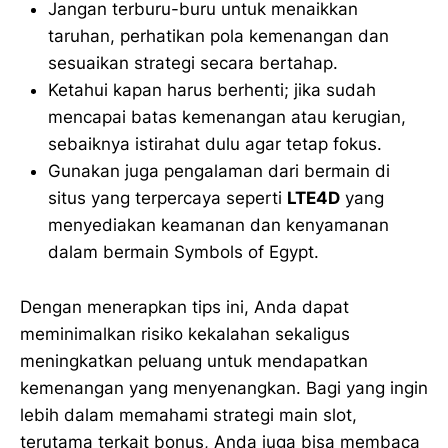
Jangan terburu-buru untuk menaikkan
taruhan, perhatikan pola kemenangan dan
sesuaikan strategi secara bertahap.
Ketahui kapan harus berhenti; jika sudah
mencapai batas kemenangan atau kerugian,
sebaiknya istirahat dulu agar tetap fokus.
Gunakan juga pengalaman dari bermain di
situs yang terpercaya seperti
LTE4D
yang
menyediakan keamanan dan kenyamanan
dalam bermain Symbols of Egypt.
Dengan menerapkan tips ini, Anda dapat
meminimalkan risiko kekalahan sekaligus
meningkatkan peluang untuk mendapatkan
kemenangan yang menyenangkan. Bagi yang ingin
lebih dalam memahami strategi main slot,
terutama terkait bonus, Anda juga bisa membaca