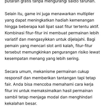
putaran gratis tanpa mengurangi saldo taruhan.
Selain itu, game ini juga menawarkan multiplier
yang dapat meningkatkan hadiah kemenangan
hingga beberapa kali lipat saat fitur tertentu aktif.
Kombinasi fitur-fitur ini membuat permainan lebih
variatif dan mengasyikkan untuk dijelajahi. Bagi
pemain yang mencari slot anti kalah, fitur-fitur
tersebut memungkinkan pengurangan risiko lewat
kesempatan menang yang lebih sering.
Secara umum, mekanisme permainan cukup
responsif dan memberikan tantangan tapi tetap
fair. Anda bisa mencoba memahami cara kerja
fitur ini untuk memaksimalkan hasil permainan
sambil tetap menjaga modal dan menghindari
kekalahan besar.