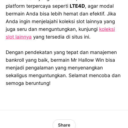
platform terpercaya seperti
LTE4D
, agar modal
bermain Anda bisa lebih hemat dan efektif. Jika
Anda ingin menjelajahi koleksi slot lainnya yang
juga seru dan menguntungkan, kunjungi
koleksi
slot lainnya
yang tersedia di situs ini.
Dengan pendekatan yang tepat dan manajemen
bankroll yang baik, bermain Mr Hallow Win bisa
menjadi pengalaman yang menyenangkan
sekaligus menguntungkan. Selamat mencoba dan
semoga beruntung!
Share