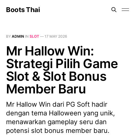
Boots Thai
BY
ADMIN
IN
SLOT
—
17 MAY 2026
Mr Hallow Win:
Strategi Pilih Game
Slot & Slot Bonus
Member Baru
Mr Hallow Win dari PG Soft hadir
dengan tema Halloween yang unik,
menawarkan gameplay seru dan
potensi slot bonus member baru.