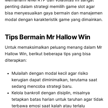
penting dalam strategi memilih game slot agar
bisa menyesuaikan gaya bermain dan manajemen
modal dengan karakteristik game yang dimainkan.
Tips Bermain Mr Hallow Win
Untuk memaksimalkan peluang menang dalam Mr
Hallow Win, berikut beberapa tips yang bisa
diterapkan:
Mulailah dengan modal kecil agar risiko
kerugian dapat diminimalkan, terutama saat
sedang mencoba strategi baru.
Kelola bankroll dengan disiplin, misalnya
tetapkan batas harian untuk taruhan agar tidak
terbawa emosi saat kalah atau terlalu