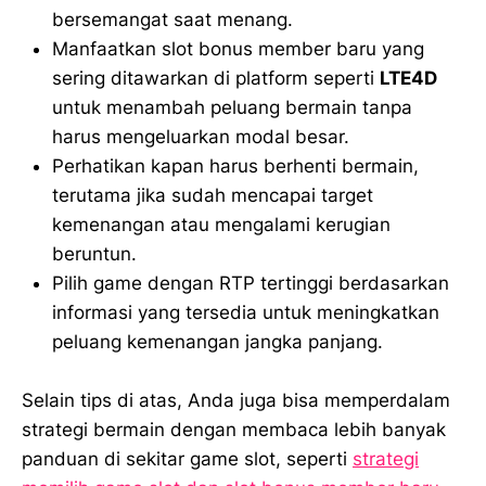
bersemangat saat menang.
Manfaatkan slot bonus member baru yang
sering ditawarkan di platform seperti
LTE4D
untuk menambah peluang bermain tanpa
harus mengeluarkan modal besar.
Perhatikan kapan harus berhenti bermain,
terutama jika sudah mencapai target
kemenangan atau mengalami kerugian
beruntun.
Pilih game dengan RTP tertinggi berdasarkan
informasi yang tersedia untuk meningkatkan
peluang kemenangan jangka panjang.
Selain tips di atas, Anda juga bisa memperdalam
strategi bermain dengan membaca lebih banyak
panduan di sekitar game slot, seperti
strategi