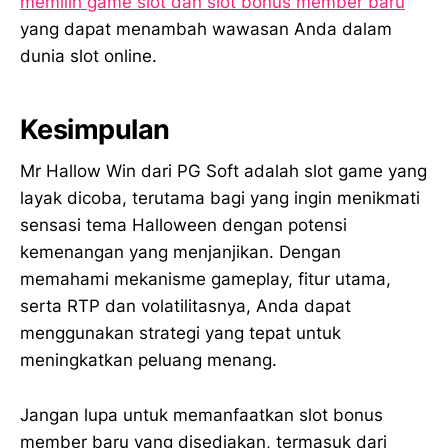
memilih game slot dan slot bonus member baru
yang dapat menambah wawasan Anda dalam
dunia slot online.
Kesimpulan
Mr Hallow Win dari PG Soft adalah slot game yang
layak dicoba, terutama bagi yang ingin menikmati
sensasi tema Halloween dengan potensi
kemenangan yang menjanjikan. Dengan
memahami mekanisme gameplay, fitur utama,
serta RTP dan volatilitasnya, Anda dapat
menggunakan strategi yang tepat untuk
meningkatkan peluang menang.
Jangan lupa untuk memanfaatkan slot bonus
member baru yang disediakan, termasuk dari