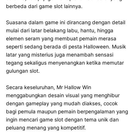
berbeda dari game slot lainnya.
Suasana dalam game ini dirancang dengan detail
mulai dari latar belakang labu, hantu, hingga
elemen seram yang membuat pemain merasa
seperti sedang berada di pesta Halloween. Musik
latar yang misterius juga menambah sensasi
tegang sekaligus menyenangkan ketika memutar
gulungan slot.
Secara keseluruhan, Mr Hallow Win
menggabungkan desain visual yang menghibur
dengan gameplay yang mudah diakses, cocok
bagi pemula maupun pemain berpengalaman yang
ingin mencari game slot dengan tema unik dan
peluang menang yang kompetitif.