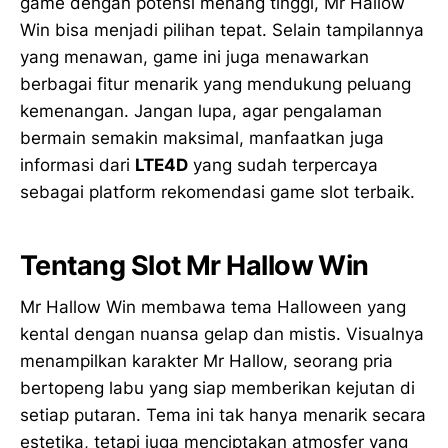
game dengan potensi menang tinggi, Mr Hallow
Win bisa menjadi pilihan tepat. Selain tampilannya
yang menawan, game ini juga menawarkan
berbagai fitur menarik yang mendukung peluang
kemenangan. Jangan lupa, agar pengalaman
bermain semakin maksimal, manfaatkan juga
informasi dari
LTE4D
yang sudah terpercaya
sebagai platform rekomendasi game slot terbaik.
Tentang Slot Mr Hallow Win
Mr Hallow Win membawa tema Halloween yang
kental dengan nuansa gelap dan mistis. Visualnya
menampilkan karakter Mr Hallow, seorang pria
bertopeng labu yang siap memberikan kejutan di
setiap putaran. Tema ini tak hanya menarik secara
estetika, tetapi juga menciptakan atmosfer yang